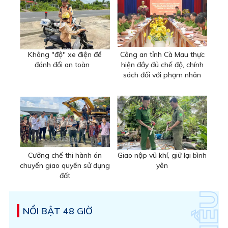
Không "độ" xe điện để
Công an tỉnh Cà Mau thực
đánh đổi an toàn
hiện đầy đủ chế độ, chính
sách đối với phạm nhân
Cưỡng chế thi hành án
Giao nộp vũ khí, giữ lại bình
chuyển giao quyền sử dụng
yên
đất
NỔI BẬT 48 GIỜ