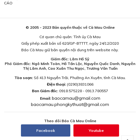
CÁO
© 2005 - 2023 Bản quyền thuộc về Cà Mau Online
Cơ quan chủ quản: Tỉnh ủy Cà Mau
Giấy phép xuất bản số 620/GP-BTTTT, ngày 24/12/2020
Báo Cà Mau giữ bản quyền nội dung trên website này.
Giám đốc: Lâm Hồ Sỹ
Phó Giám đốc: Ngô Minh Toàn, Hồ Tấn Lộc, Nguyễn Quốc Danh, Nguyễn
Thị Lâm Anh, Cao Xuân Thu Ngọc, Trương Văn Tuấn
Tòa soạn:
Số 413 Nguyễn Trãi, Phường An Xuyên, tỉnh Cà Mau.
Điện thoại:
(0290)3831066
Ban Giám đốc:
0918.575228 - 0913.780557
baocamau@gmail.com
Email:
baocamau.phongkythuat@gmail.com
Theo dõi Báo Cà Mau Online
Facebook
Youtube