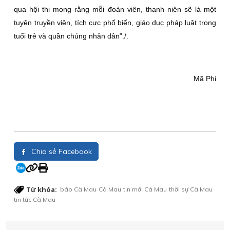
qua hội thi mong rằng mỗi đoàn viên, thanh niên sẽ là một
tuyên truyền viên, tích cực phổ biến, giáo dục pháp luật trong
tuổi trẻ và quần chúng nhân dân”./.
Mã Phi
Chia sẻ Facebook
Từ khóa:
báo Cà Mau
Cà Mau
tin mới Cà Mau
thời sự Cà Mau
tin tức Cà Mau