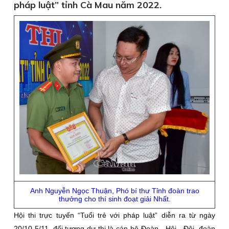
pháp luật” tỉnh Cà Mau năm 2022.
Anh Nguyễn Ngọc Thuận, Phó bí thư Tỉnh đoàn trao
thưởng cho thí sinh đoạt giải Nhất.
Hội thi trực tuyến “Tuổi trẻ với pháp luật” diễn ra từ ngày
20/10-5/11, đối tượng dự thi là cán bộ Đoàn - Hội - Đội, đoàn