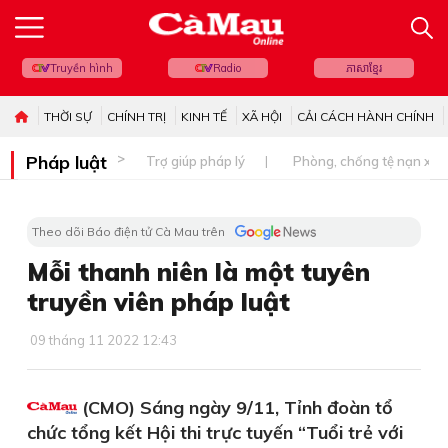
Truyền hình
Radio
ភាសាខ្មែរ
THỜI SỰ
CHÍNH TRỊ
KINH TẾ
XÃ HỘI
CẢI CÁCH HÀNH CHÍNH
Pháp luật
Trợ giúp pháp lý
Phòng, chống tệ nạn xã 
Theo dõi Báo điện tử Cà Mau trên
Mỗi thanh niên là một tuyên
truyền viên pháp luật
09 tháng 11 2022 12:43
(CMO) Sáng ngày 9/11, Tỉnh đoàn tổ
chức tổng kết Hội thi trực tuyến “Tuổi trẻ với