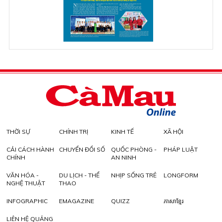
THỜI SỰ
CHÍNH TRỊ
KINH TẾ
XÃ HỘI
CẢI CÁCH HÀNH
CHUYỂN ĐỔI SỐ
QUỐC PHÒNG -
PHÁP LUẬT
CHÍNH
AN NINH
VĂN HÓA -
DU LỊCH - THỂ
NHỊP SỐNG TRẺ
LONGFORM
NGHỆ THUẬT
THAO
INFOGRAPHIC
EMAGAZINE
QUIZZ
ភាសាខ្មែរ
LIÊN HỆ QUẢNG