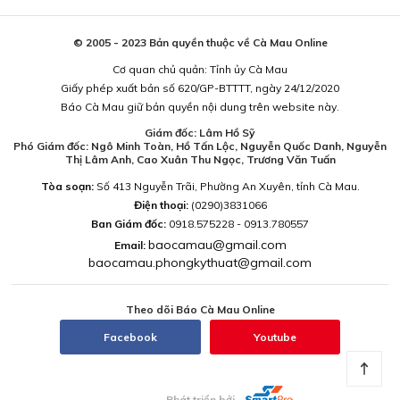
© 2005 - 2023 Bản quyền thuộc về Cà Mau Online
Cơ quan chủ quản: Tỉnh ủy Cà Mau
Giấy phép xuất bản số 620/GP-BTTTT, ngày 24/12/2020
Báo Cà Mau giữ bản quyền nội dung trên website này.
Giám đốc: Lâm Hồ Sỹ
Phó Giám đốc: Ngô Minh Toàn, Hồ Tấn Lộc, Nguyễn Quốc Danh, Nguyễn
Thị Lâm Anh, Cao Xuân Thu Ngọc, Trương Văn Tuấn
Tòa soạn:
Số 413 Nguyễn Trãi, Phường An Xuyên, tỉnh Cà Mau.
Điện thoại:
(0290)3831066
Ban Giám đốc:
0918.575228 - 0913.780557
baocamau@gmail.com
Email:
baocamau.phongkythuat@gmail.com
Theo dõi Báo Cà Mau Online
Facebook
Youtube
Phát triển bởi