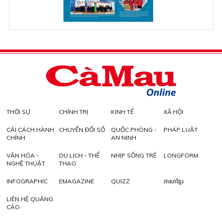
THỜI SỰ
CHÍNH TRỊ
KINH TẾ
XÃ HỘI
CẢI CÁCH HÀNH
CHUYỂN ĐỔI SỐ
QUỐC PHÒNG -
PHÁP LUẬT
CHÍNH
AN NINH
VĂN HÓA -
DU LỊCH - THỂ
NHỊP SỐNG TRẺ
LONGFORM
NGHỆ THUẬT
THAO
INFOGRAPHIC
EMAGAZINE
QUIZZ
ភាសាខ្មែរ
LIÊN HỆ QUẢNG
CÁO