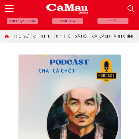
Truyền hình
Radio
ភាសាខ្មែរ
THỜI SỰ
CHÍNH TRỊ
KINH TẾ
XÃ HỘI
CẢI CÁCH HÀNH CHÍNH