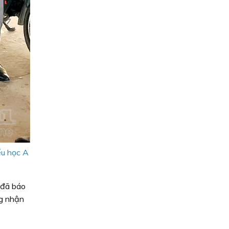
ểu học A
 đã báo
ng nhận