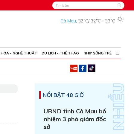
Cà Mau
,
32°C
/
32°C
-
33°C
 HÓA - NGHỆ THUẬT
DU LỊCH - THỂ THAO
NHỊP SỐNG TRẺ
NỔI BẬT 48 GIỜ
UBND tỉnh Cà Mau bổ
nhiệm 3 phó giám đốc
sở