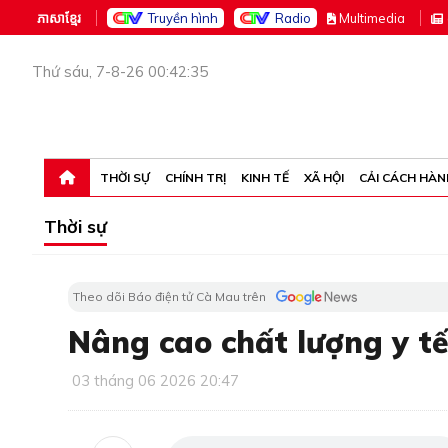
ភាសាខ្មែរ
Truyền hình
Radio
M
ultimedia
Thứ sáu, 7-8-26 00:42:35
THỜI SỰ
CHÍNH TRỊ
KINH TẾ
XÃ HỘI
CẢI CÁCH HÀN
Thời sự
Theo dõi Báo điện tử Cà Mau trên
Nâng cao chất lượng y tế
03 tháng 06 2026 20:47