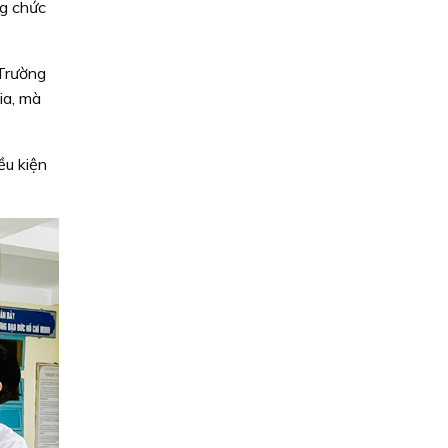
ng chức
 Trường
ia, mà
ều kiện