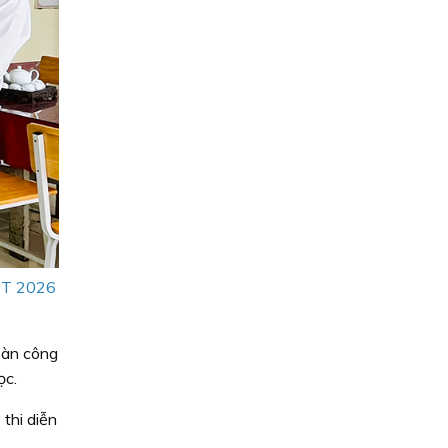
HPT 2026
àn công
ọc.
thi diễn