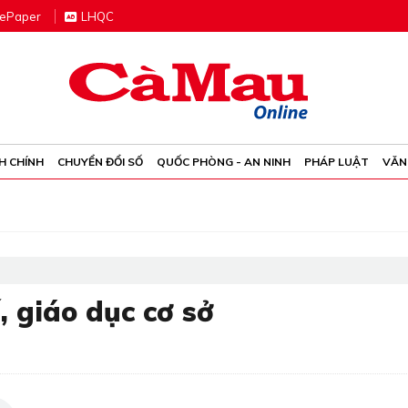
e
P
aper
LHQC
H CHÍNH
CHUYỂN ĐỔI SỐ
QUỐC PHÒNG - AN NINH
PHÁP LUẬT
VĂN
, giáo dục cơ sở