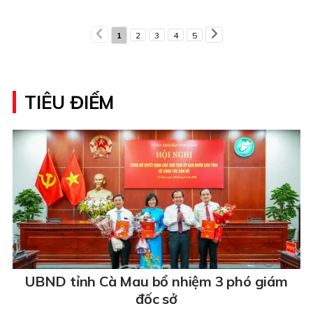
1
2
3
4
5
TIÊU ĐIỂM
UBND tỉnh Cà Mau bổ nhiệm 3 phó giám
đốc sở