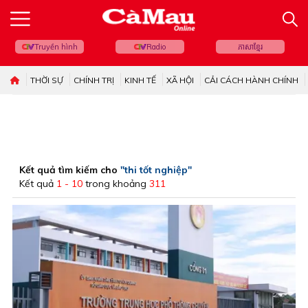
Truyền hình
Radio
ភាសាខ្មែរ
THỜI SỰ
CHÍNH TRỊ
KINH TẾ
XÃ HỘI
CẢI CÁCH HÀNH CHÍNH
Kết quả tìm kiếm cho
"thi tốt nghiệp"
Kết quả
1 - 10
trong khoảng
311