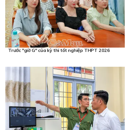
Trước "giờ G" của kỳ thi tốt nghiệp THPT 2026