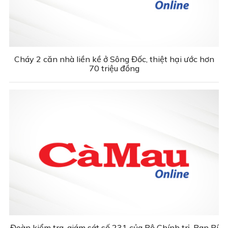
Cháy 2 căn nhà liền kề ở Sông Đốc, thiệt hại ước hơn
70 triệu đồng
Đoàn kiểm tra, giám sát số 231 của Bộ Chính trị, Ban Bí