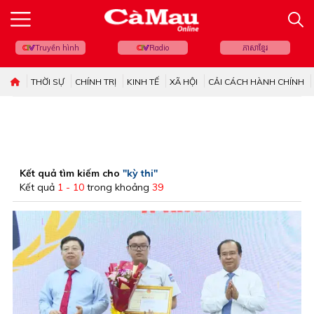
Truyền hình
Radio
ភាសាខ្មែរ
THỜI SỰ
CHÍNH TRỊ
KINH TẾ
XÃ HỘI
CẢI CÁCH HÀNH CHÍNH
Kết quả tìm kiếm cho
"kỳ thi"
Kết quả
1 - 10
trong khoảng
39