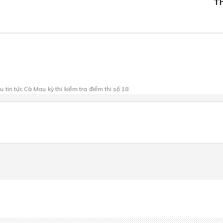
T
au
tin tức Cà Mau
kỳ thi
kiểm tra
điểm thi số 18