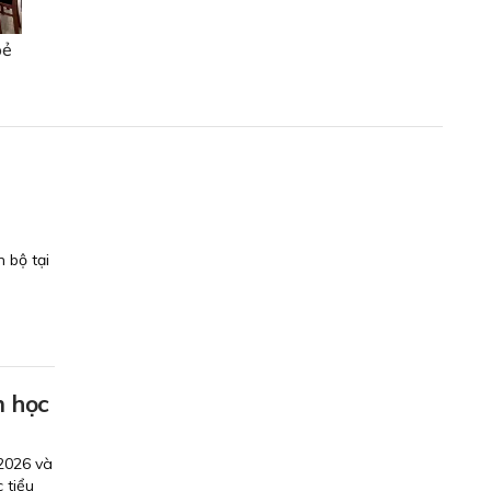
oẻ
 bộ tại
m học
2026 và
 tiểu