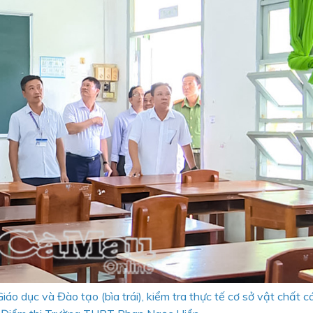
 dục và Đào tạo (bìa trái), kiểm tra thực tế cơ sở vật chất c