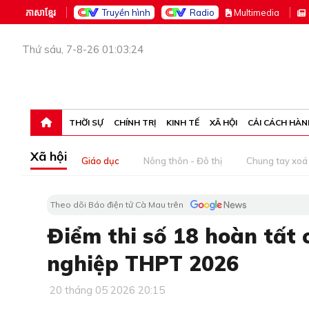
ភាសាខ្មែរ
Truyền hình
Radio
M
ultimedia
Thứ sáu, 7-8-26 01:03:24
THỜI SỰ
CHÍNH TRỊ
KINH TẾ
XÃ HỘI
CẢI CÁCH HÀN
Xã hội
Giáo dục
Nông thôn - Đô thị
Chung tay xoá 
Theo dõi Báo điện tử Cà Mau trên
Điểm thi số 18 hoàn tất 
nghiệp THPT 2026
20 tháng 05 2026 20:15