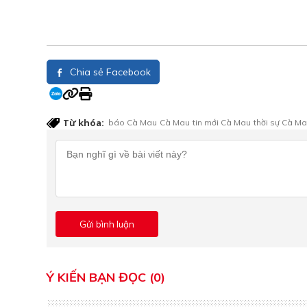
Chia sẻ Facebook
Từ khóa:
báo Cà Mau
Cà Mau
tin mới Cà Mau
thời sự Cà M
Ý KIẾN BẠN ĐỌC (0)