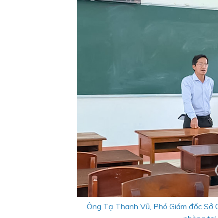
Ông Tạ Thanh Vũ, Phó Giám đốc Sở Giáo