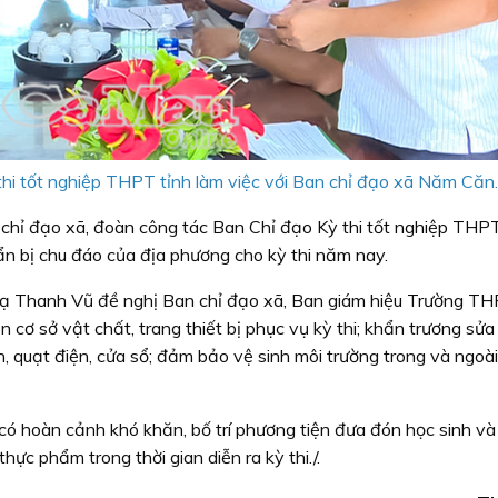
hi tốt nghiệp THPT tỉnh làm việc với Ban chỉ đạo xã Năm Căn.
n chỉ đạo xã, đoàn công tác Ban Chỉ đạo Kỳ thi tốt nghiệp THPT
ẩn bị chu đáo của địa phương cho kỳ thi năm nay.
ạ Thanh Vũ đề nghị Ban chỉ đạo xã, Ban giám hiệu Trường T
n cơ sở vật chất, trang thiết bị phục vụ kỳ thi; khẩn trương sử
 quạt điện, cửa sổ; đảm bảo vệ sinh môi trường trong và ngoài
 có hoàn cảnh khó khăn, bố trí phương tiện đưa đón học sinh và
hực phẩm trong thời gian diễn ra kỳ thi./.