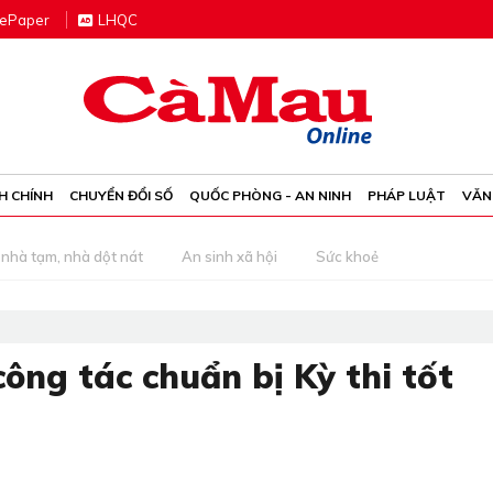
e
P
aper
LHQC
H CHÍNH
CHUYỂN ĐỔI SỐ
QUỐC PHÒNG - AN NINH
PHÁP LUẬT
VĂN
nhà tạm, nhà dột nát
An sinh xã hội
Sức khoẻ
công tác chuẩn bị Kỳ thi tốt