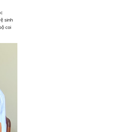
ác
vệ sinh
bộ coi