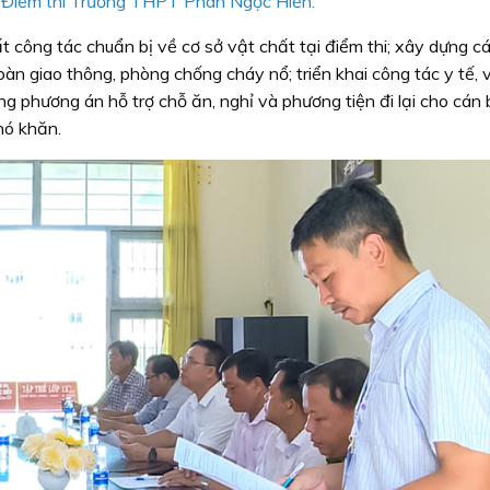
 Điểm thi Trường THPT Phan Ngọc Hiển.
t công tác chuẩn bị về cơ sở vật chất tại điểm thi; xây dựng c
àn giao thông, phòng chống cháy nổ; triển khai công tác y tế, 
g phương án hỗ trợ chỗ ăn, nghỉ và phương tiện đi lại cho cán 
hó khăn.