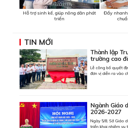
Hỗ trợ sinh kế, giúp nông dân phát
Đẩy nhanh 
triển
chuẩ
TIN MỚI
Thành lập Tr
trường cao đ
Lễ công bố quyết đị
đơn vị diễn ra vào 
Ngành Giáo d
2026-2027
Ngày 5/8, Sở Giáo d
triển khai nhiệm vụ