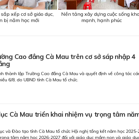
sắp xếp cơ sở giáo dục,
Nền tảng xây dựng cuộc sống kh
n bị năm học mới
mạnh, hạnh phúc
ường Cao đẳng Cà Mau trên cơ sở sáp nhập 4
ẳng
nh thành lập Trường Cao đẳng Cà Mau và quyết định về công tác cán
chiều 6/8, do UBND tỉnh Cà Mau tổ chức.
ục Cà Mau triển khai nhiệm vụ trọng tâm nă
ục và Đào tạo tỉnh Cà Mau tổ chức Hội nghị tổng kết năm học 2025-
 trọng tâm năm học 2026-2027 đối với giáo dục mầm non và giáo dục