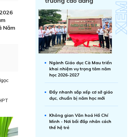
trường cao đẳng
 2026
àm
xã Năm
Ngành Giáo dục Cà Mau triển
khai nhiệm vụ trọng tâm năm
học 2026-2027
Ngọc
Đẩy nhanh sắp xếp cơ sở giáo
dục, chuẩn bị năm học mới
THPT
Không gian Văn hoá Hồ Chí
Minh - Nơi bồi đắp nhân cách
thế hệ trẻ