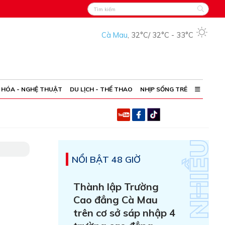
Cà Mau
,
32°C
/
32°C
-
33°C
 HÓA - NGHỆ THUẬT
DU LỊCH - THỂ THAO
NHỊP SỐNG TRẺ
NỔI BẬT 48 GIỜ
Thành lập Trường
Cao đẳng Cà Mau
trên cơ sở sáp nhập 4