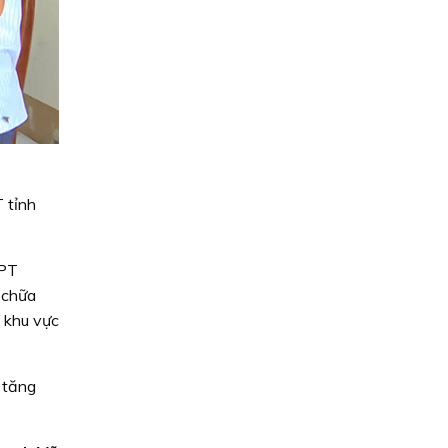
 tỉnh
HPT
a chữa
 khu vực
 tăng