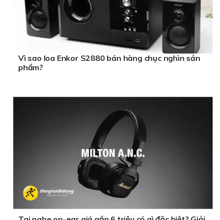
Vì sao loa Enkor S2880 bán hàng chục nghìn sản
phẩm?
Tai nghe on-ear giá gần 6 triệu có gì đặc biệt? Giải