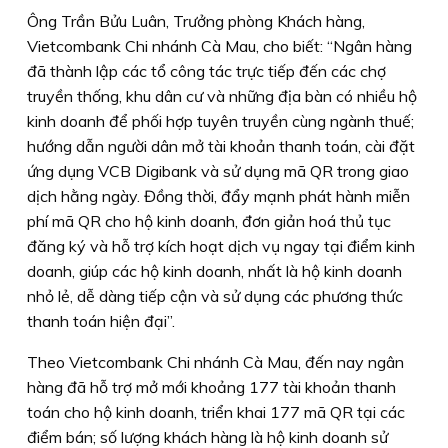
Ông Trần Bửu Luân, Trưởng phòng Khách hàng,
Vietcombank Chi nhánh Cà Mau, cho biết: “Ngân hàng
đã thành lập các tổ công tác trực tiếp đến các chợ
truyền thống, khu dân cư và những địa bàn có nhiều hộ
kinh doanh để phối hợp tuyên truyền cùng ngành thuế;
hướng dẫn người dân mở tài khoản thanh toán, cài đặt
ứng dụng VCB Digibank và sử dụng mã QR trong giao
dịch hằng ngày. Đồng thời, đẩy mạnh phát hành miễn
phí mã QR cho hộ kinh doanh, đơn giản hoá thủ tục
đăng ký và hỗ trợ kích hoạt dịch vụ ngay tại điểm kinh
doanh, giúp các hộ kinh doanh, nhất là hộ kinh doanh
nhỏ lẻ, dễ dàng tiếp cận và sử dụng các phương thức
thanh toán hiện đại”.
Theo Vietcombank Chi nhánh Cà Mau, đến nay ngân
hàng đã hỗ trợ mở mới khoảng 177 tài khoản thanh
toán cho hộ kinh doanh, triển khai 177 mã QR tại các
điểm bán; số lượng khách hàng là hộ kinh doanh sử