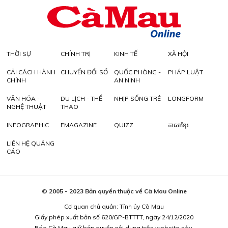
THỜI SỰ
CHÍNH TRỊ
KINH TẾ
XÃ HỘI
CẢI CÁCH HÀNH
CHUYỂN ĐỔI SỐ
QUỐC PHÒNG -
PHÁP LUẬT
CHÍNH
AN NINH
VĂN HÓA -
DU LỊCH - THỂ
NHỊP SỐNG TRẺ
LONGFORM
NGHỆ THUẬT
THAO
INFOGRAPHIC
EMAGAZINE
QUIZZ
ភាសាខ្មែរ
LIÊN HỆ QUẢNG
CÁO
© 2005 - 2023 Bản quyền thuộc về Cà Mau Online
Cơ quan chủ quản: Tỉnh ủy Cà Mau
Giấy phép xuất bản số 620/GP-BTTTT, ngày 24/12/2020
Báo Cà Mau giữ bản quyền nội dung trên website này.