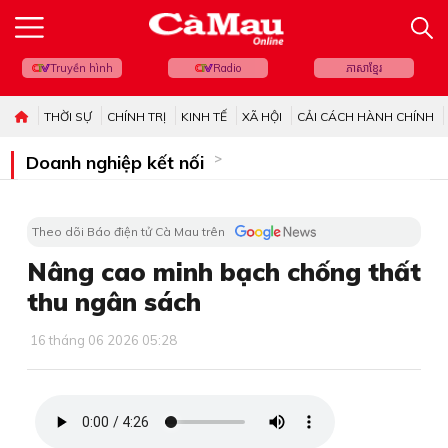
Truyền hình
Radio
ភាសាខ្មែរ
THỜI SỰ
CHÍNH TRỊ
KINH TẾ
XÃ HỘI
CẢI CÁCH HÀNH CHÍNH
Doanh nghiệp kết nối
Theo dõi Báo điện tử Cà Mau trên
Nâng cao minh bạch chống thất
thu ngân sách
16 tháng 06 2026 05:28