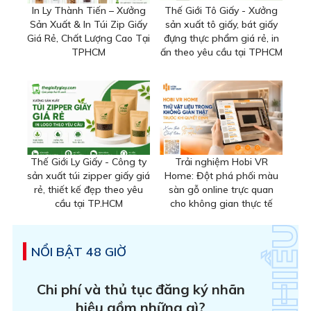
In Ly Thành Tiến – Xưởng
Thế Giới Tô Giấy - Xưởng
Sản Xuất & In Túi Zip Giấy
sản xuất tô giấy, bát giấy
Giá Rẻ, Chất Lượng Cao Tại
đựng thực phẩm giá rẻ, in
TPHCM
ấn theo yêu cầu tại TPHCM
Thế Giới Ly Giấy - Công ty
Trải nghiệm Hobi VR
sản xuất túi zipper giấy giá
Home: Đột phá phối màu
rẻ, thiết kế đẹp theo yêu
sàn gỗ online trực quan
cầu tại TP.HCM
cho không gian thực tế
NỔI BẬT 48 GIỜ
Chi phí và thủ tục đăng ký nhãn
hiệu gồm những gì?