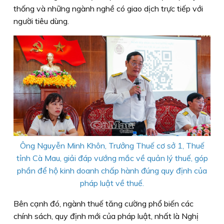
thống và những ngành nghề có giao dịch trực tiếp với
người tiêu dùng.
Ông Nguyễn Minh Khôn, Trưởng Thuế cơ sở 1, Thuế
tỉnh Cà Mau, giải đáp vướng mắc về quản lý thuế, góp
phần để hộ kinh doanh chấp hành đúng quy định của
pháp luật về thuế.
Bên cạnh đó, ngành thuế tăng cường phổ biến các
chính sách, quy định mới của pháp luật, nhất là Nghị