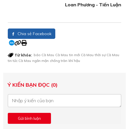
Loan Phương - Tiến Luận
Chia sẻ Facebook
Từ khóa:
báo Cà Mau
Cà Mau
tin mới Cà Mau
thời sự Cà Mau
tin tức Cà Mau
ngăn mặn
chống tràn
khí hậu
Ý KIẾN BẠN ĐỌC (0)