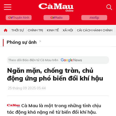
Truyền hình
Radio
ភាសាខ្មែរ
THỜI SỰ
CHÍNH TRỊ
KINH TẾ
XÃ HỘI
CẢI CÁCH HÀNH CHÍNH
Phóng sự ảnh
Theo dõi Báo điện tử Cà Mau trên
Ngăn mặn, chống tràn, chủ
động ứng phó biến đổi khí hậu
25 tháng 09 2025 05:44
Cà Mau là một trong những tỉnh chịu
tác động khá nặng nề từ biến đổi khí hậu.