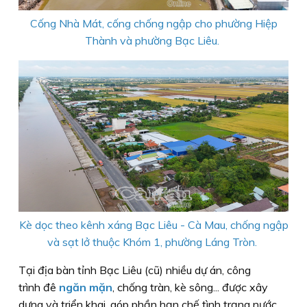
Cống Nhà Mát, cống chống ngập cho phường Hiệp
Thành và phường Bạc Liêu.
Kè dọc theo kênh xáng Bạc Liêu - Cà Mau, chống ngập
và sạt lở thuộc Khóm 1, phường Láng Tròn.
Tại địa bàn tỉnh Bạc Liêu (cũ) nhiều dự án, công
trình đê
ngăn mặn
, chống tràn, kè sông... được xây
dựng và triển khai, góp phần hạn chế tình trạng nước