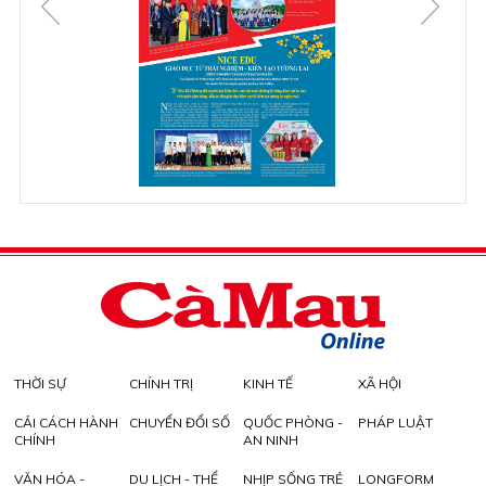
THỜI SỰ
CHÍNH TRỊ
KINH TẾ
XÃ HỘI
CẢI CÁCH HÀNH
CHUYỂN ĐỔI SỐ
QUỐC PHÒNG -
PHÁP LUẬT
CHÍNH
AN NINH
VĂN HÓA -
DU LỊCH - THỂ
NHỊP SỐNG TRẺ
LONGFORM