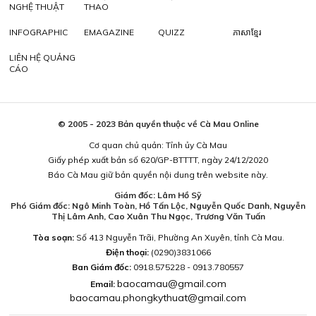
NGHỆ THUẬT
THAO
INFOGRAPHIC
EMAGAZINE
QUIZZ
ភាសាខ្មែរ
LIÊN HỆ QUẢNG
CÁO
© 2005 - 2023 Bản quyền thuộc về Cà Mau Online
Cơ quan chủ quản: Tỉnh ủy Cà Mau
Giấy phép xuất bản số 620/GP-BTTTT, ngày 24/12/2020
Báo Cà Mau giữ bản quyền nội dung trên website này.
Giám đốc: Lâm Hồ Sỹ
Phó Giám đốc: Ngô Minh Toàn, Hồ Tấn Lộc, Nguyễn Quốc Danh, Nguyễn
Thị Lâm Anh, Cao Xuân Thu Ngọc, Trương Văn Tuấn
Tòa soạn:
Số 413 Nguyễn Trãi, Phường An Xuyên, tỉnh Cà Mau.
Điện thoại:
(0290)3831066
Ban Giám đốc:
0918.575228 - 0913.780557
baocamau@gmail.com
Email:
baocamau.phongkythuat@gmail.com