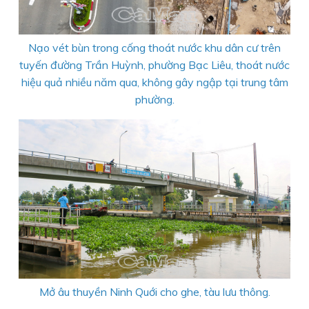
Nạo vét bùn trong cống thoát nước khu dân cư trên
tuyến đường Trần Huỳnh, phường Bạc Liêu, thoát nước
hiệu quả nhiều năm qua, không gây ngập tại trung tâm
phường.
Mở âu thuyền Ninh Quới cho ghe, tàu lưu thông.