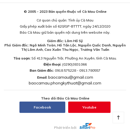
© 2005 - 2023 Bản quyền thuộc về Cà Mau Online
Cơ quan chủ quản: Tỉnh ủy Cà Mau
Giấy phép xuất bản số 620/GP-BTTTT, ngày 24/12/2020
Báo Cà Mau giữ bản quyền nội dung trên website này.
Giám đốc: Lâm Hồ Sỹ
Phó Giám đốc: Ngô Minh Toàn, Hồ Tấn Lộc, Nguyễn Quốc Danh, Nguyễn
Thị Lâm Anh, Cao Xuân Thu Ngọc, Trương Văn Tuấn
Tòa soạn:
Số 413 Nguyễn Trãi, Phường An Xuyên, tỉnh Cà Mau.
Điện thoại:
(0290)3831066
Ban Giám đốc:
0918.575228 - 0913.780557
baocamau@gmail.com
Email:
baocamau.phongkythuat@gmail.com
Theo dõi Báo Cà Mau Online
Facebook
Youtube
Phát triển bởi