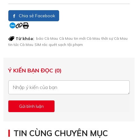
Chia sẻ Facebook
Từ khóa:
báo Cà Mau
Cà Mau
tin mới Cà Mau
thời sự Cà Mau
tin tức Cà Mau
SIM rác
quét sạch
tội phạm
Ý KIẾN BẠN ĐỌC (0)
TIN CÙNG CHUYÊN MỤC