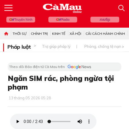
Truyền hình
Radio
ភាសាខ្មែរ
THỜI SỰ
CHÍNH TRỊ
KINH TẾ
XÃ HỘI
CẢI CÁCH HÀNH CHÍNH
Pháp luật
Trợ giúp pháp lý
Phòng, chống tệ nạn xã 
Theo dõi Báo điện tử Cà Mau trên
Ngăn SIM rác, phòng ngừa tội
phạm
13 tháng 05 2026 05:28