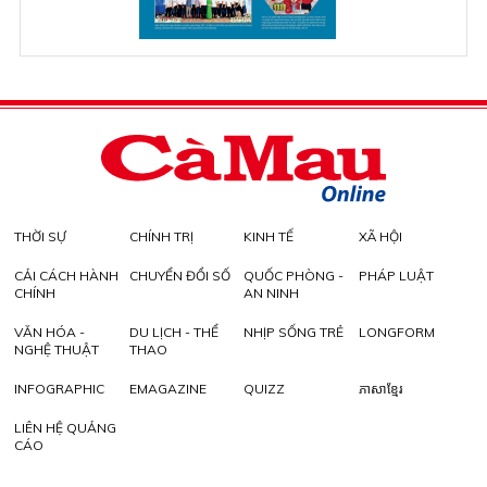
THỜI SỰ
CHÍNH TRỊ
KINH TẾ
XÃ HỘI
CẢI CÁCH HÀNH
CHUYỂN ĐỔI SỐ
QUỐC PHÒNG -
PHÁP LUẬT
CHÍNH
AN NINH
VĂN HÓA -
DU LỊCH - THỂ
NHỊP SỐNG TRẺ
LONGFORM
NGHỆ THUẬT
THAO
INFOGRAPHIC
EMAGAZINE
QUIZZ
ភាសាខ្មែរ
LIÊN HỆ QUẢNG
CÁO