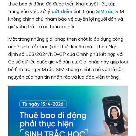
thuê bao di động đã được triển khai quyết liệt, tập
trung vào việc xử lý
dứt điểm
tình trạng
SIM rác
, SIM
không chính chủ nhằm bảo vệ quyền lợi người dân và
giữ vững trật tự an toàn xã hội.
Một trong những giải pháp then chốt là áp dụng công
nghệ sinh trắc học (xác thực khuôn mặt) theo Nghị
định số 163/2024/NÐ-CP của Chính phủ kết hợp với
Cơ sở dữ liệu quốc gia về dân cư. Giải pháp này giúp loại
bỏ tình trạng SIM rác, SIM không chính chủ vốn là căn
nguyên của nạn tin nhắn rác và lừa đảo viễn thông.