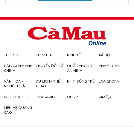
THỜI SỰ
CHÍNH TRỊ
KINH TẾ
XÃ HỘI
CẢI CÁCH HÀNH
CHUYỂN ĐỔI SỐ
QUỐC PHÒNG -
PHÁP LUẬT
CHÍNH
AN NINH
VĂN HÓA -
DU LỊCH - THỂ
NHỊP SỐNG TRẺ
LONGFORM
NGHỆ THUẬT
THAO
INFOGRAPHIC
EMAGAZINE
QUIZZ
ភាសាខ្មែរ
LIÊN HỆ QUẢNG
CÁO