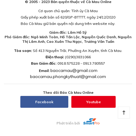
© 2005 - 2023 Bản quyền thuộc về Cà Mau Online
Cơ quan chủ quản: Tỉnh ủy Cà Mau
Giấy phép xuất bản số 620/GP-BTTTT, ngày 24/12/2020
Báo Cà Mau giữ bản quyền nội dung trên website này.
Giám đốc: Lâm Hồ Sỹ
Phó Giám đốc: Ngô Minh Toàn, Hồ Tấn Lộc, Nguyễn Quốc Danh, Nguyễn
Thị Lâm Anh, Cao Xuân Thu Ngọc, Trương Văn Tuấn
Tòa soạn:
Số 413 Nguyễn Trãi, Phường An Xuyên, tỉnh Cà Mau.
Điện thoại:
(0290)3831066
Ban Giám đốc:
0918.575228 - 0913.780557
baocamau@gmail.com
Email:
baocamau.phongkythuat@gmail.com
Theo dõi Báo Cà Mau Online
Facebook
Youtube
Phát triển bởi