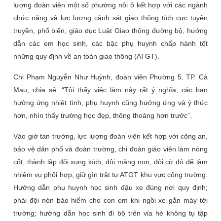
lượng đoàn viên một số phường nội ô kết hợp với các ngành
chức năng và lực lượng cảnh sát giao thông tích cực tuyên
truyền, phổ biến, giáo dục Luật Giao thông đường bộ, hướng
dẫn các em học sinh, các bậc phụ huynh chấp hành tốt
những quy định về an toàn giao thông (ATGT).
Chị Phạm Nguyễn Như Huỳnh, đoàn viên Phường 5, TP. Cà
Mau, chia sẻ: “Tôi thấy việc làm này rất ý nghĩa, các bạn
hưởng ứng nhiệt tình, phụ huynh cũng hưởng ứng và ý thức
hơn, nhìn thấy trường học đẹp, thông thoáng hơn trước”.
Vào giờ tan trường, lực lượng đoàn viên kết hợp với công an,
bảo vệ dân phố và đoàn trường, chi đoàn giáo viên làm nòng
cốt, thành lập đội xung kích, đội măng non, đội cờ đỏ để làm
nhiệm vụ phối hợp, giữ gìn trật tự ATGT khu vực cổng trường.
Hướng dẫn phụ huynh học sinh đậu xe đúng nơi quy định;
phải đội nón bảo hiểm cho con em khi ngồi xe gắn máy tới
trường; hướng dẫn học sinh đi bộ trên vỉa hè không tụ tập