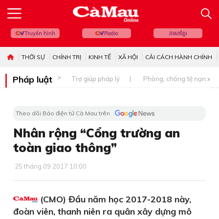
Truyền hình
Radio
ភាសាខ្មែរ
THỜI SỰ
CHÍNH TRỊ
KINH TẾ
XÃ HỘI
CẢI CÁCH HÀNH CHÍNH
Pháp luật
Trợ giúp pháp lý
Phòng, chống tệ nạn xã 
Theo dõi Báo điện tử Cà Mau trên
Nhân rộng “Cổng trường an
toàn giao thông”
25 tháng 09 2017 10:00
(CMO) Đầu năm học 2017-2018 này,
đoàn viên, thanh niên ra quân xây dựng mô