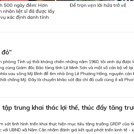
ch 500 ngày đêm: Hơn
Ðể trọn vẹn lời hứa trở về
 nhân liệt sĩ đã được lấy
vụ xác định danh tính
ỉ đỏ”
 phòng Tỉnh uỷ thời kháng chiến những năm 1960, tôi vinh dự được 
g cùng Giám đốc Bảo tàng tỉnh Lê Minh Sơn và một số cán bộ về lại
 phía sau sông Mỹ Bình để tìm nhà ông Lê Phương Hồng, nguyên cán 
 thời chống Mỹ. Ðây là chuyến khảo sát địa chỉ đỏ cuối cùng ở xã Pho
ập trung khai thác lợi thế, thúc đẩy tăng tr
m sát tình hình triển khai thực hiện mục tiêu tăng trưởng GRDP của t
c với UBND xã Năm Căn nhằm đánh giá kết quả phát triển kinh tế - x