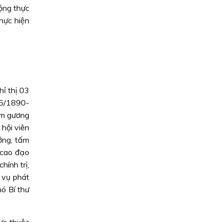
ộng thực
hực hiện
ỉ thị 03
/5/1890-
ấm gương
hội viên
ởng, tấm
 cao đạo
hính trị,
m vụ phát
ó Bí thư