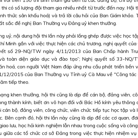
i với trên 150 thí sinh tham gia đến từ các đảng bộ, chi bộ t
hi có số lượng đội tham gia nhiều nhất từ trước đến nay. Hội 
 hình thức sân khấu hoá) và trả lời câu hỏi của Ban Giám khảo.
 xuất sắc đề nghị Ban Thường vụ Ðảng uỷ khen thưởng.
ỷ, nội dung hội thi lần này phải lồng ghép được việc học tậ
í Minh gắn với việc thực hiện các chủ trương, nghị quyết của
 quyết số 29-NQ/TW ngày 4/11/2013 của Ban Chấp hành Tr
và toàn diện giáo dục và đào tạo”; Nghị quyết số 33-NQ
ăn hoá, con người Việt Nam đáp ứng nhu cầu phát triển bền 
31/12/2015 của Ban Thường vụ Tỉnh uỷ Cà Mau về "Công tác 
ăm tiếp theo.
 hạng khen thưởng, hội thi cũng là dịp để cán bộ, đảng viên, c
òng thành kính, biết ơn vô hạn đối với Bác Hồ kính yêu thông 
i cán bộ, đảng viên, công chức, viên chức tiếp tục học tập và
. Bên cạnh đó, hội thi lần này cũng là dịp để các cơ quan, đơ
iao lưu, học hỏi kinh nghiệm lẫn nhau trong cuộc sống và công
u giữa các tổ chức cơ sở Ðảng trong việc thực hiện nhiệm vụ c