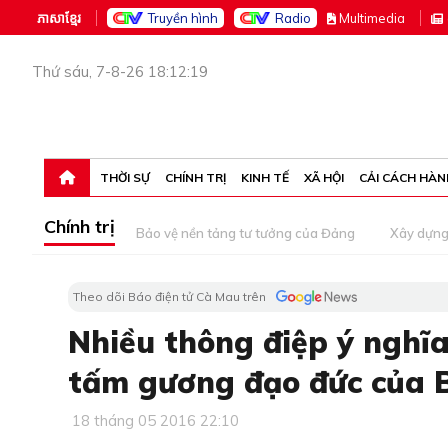
ភាសាខ្មែរ
Truyền hình
Radio
M
ultimedia
Thứ sáu, 7-8-26 18:12:19
THỜI SỰ
CHÍNH TRỊ
KINH TẾ
XÃ HỘI
CẢI CÁCH HÀN
Chính trị
Bảo vệ nền tảng tư tưởng của Đảng
Xây dựn
Theo dõi Báo điện tử Cà Mau trên
Nhiều thông điệp ý nghĩa 
tấm gương đạo đức của 
18 tháng 05 2016 22:10