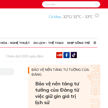
Cà Mau
,
32°C
/
32°C
-
33°C
 HÓA - NGHỆ THUẬT
DU LỊCH - THỂ THAO
NHỊP SỐNG TRẺ
Chiến dịch 500 ngày đêm
BẢO VỆ NỀN TẢNG TƯ TƯỞNG CỦA
ĐẢNG
Bảo vệ nền tảng tư
tưởng của Ðảng từ
việc giữ gìn giá trị
lịch sử