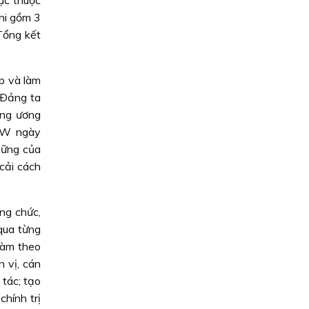
rực thuộc
thi gồm 3
 Tổng kết
p và làm
 Ðảng ta
ung ương
/TW ngày
vững của
cải cách
ông chức,
qua từng
 làm theo
n vị, cán
 tác; tạo
hính trị