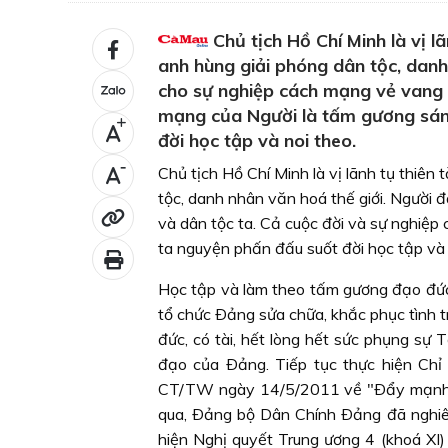
Chủ tịch Hồ Chí Minh là vị l
anh hùng giải phóng dân tộc, danh
cho sự nghiệp cách mạng vẻ vang 
mạng của Người là tấm gương sán
+
đời học tập và noi theo.
-
Chủ tịch Hồ Chí Minh là vị lãnh tụ thiên
tộc, danh nhân văn hoá thế giới. Người
và dân tộc ta. Cả cuộc đời và sự nghiệ
ta nguyện phấn đấu suốt đời học tập và 
Học tập và làm theo tấm gương đạo đức 
tổ chức Ðảng sửa chữa, khắc phục tình t
đức, có tài, hết lòng hết sức phụng sự
đạo của Ðảng. Tiếp tục thực hiện Chỉ
CT/TW ngày 14/5/2011 về "Ðẩy mạnh vi
qua, Ðảng bộ Dân Chính Ðảng đã nghiêm 
hiện Nghị quyết Trung ương 4 (khoá XI