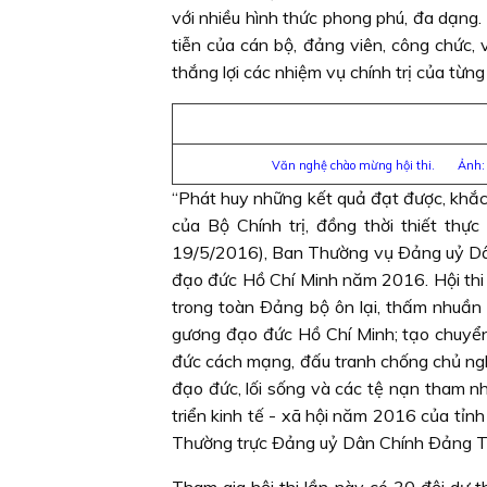
với nhiều hình thức phong phú, đa dạng
tiễn của cán bộ, đảng viên, công chức, 
thắng lợi các nhiệm vụ chính trị của từn
Văn nghệ chào mừng hội thi. Ảnh
“Phát huy những kết quả đạt được, khắc 
của Bộ Chính trị, đồng thời thiết th
19/5/2016), Ban Thường vụ Ðảng uỷ Dân
đạo đức Hồ Chí Minh năm 2016. Hội thi n
trong toàn Ðảng bộ ôn lại, thấm nhuần 
gương đạo đức Hồ Chí Minh; tạo chuyển
đức cách mạng, đấu tranh chống chủ nghĩa
đạo đức, lối sống và các tệ nạn tham nh
triển kinh tế - xã hội năm 2016 của tỉ
Thường trực Ðảng uỷ Dân Chính Ðảng T