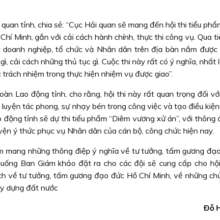
uan tỉnh, chia sẻ: “Cục Hải quan sẽ mang đến hội thi tiểu phẩ
 Chí Minh, gắn với cải cách hành chính, thực thi công vụ. Qua 
c doanh nghiệp, tổ chức và Nhân dân trên địa bàn nắm được
ì, cải cách những thủ tục gì. Cuộc thi này rất có ý nghĩa, nhất l
 trách nhiệm trong thực hiện nhiệm vụ được giao”.
n Lao động tỉnh, cho rằng, hội thi này rất quan trọng đối với
n luyện tác phong, sự nhạy bén trong công việc và tạo điều kiệ
o động tỉnh sẽ dự thi tiểu phẩm “Diêm vương xử án”, với thông
uyện ý thức phục vụ Nhân dân của cán bộ, công chức hiện nay.
hẩm mang những thông điệp ý nghĩa về tư tưởng, tấm gương đạ
huống Ban Giám khảo đặt ra cho các đội sẽ cung cấp cho hội 
 ích về tư tưởng, tấm gương đạo đức Hồ Chí Minh, về những chủ
ây dựng đất nước
Ðỗ 