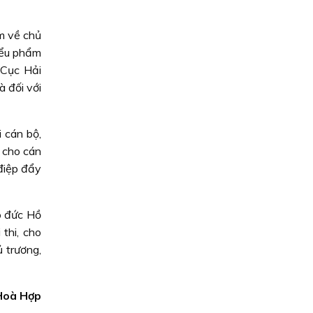
m về chủ
tiểu phẩm
 Cục Hải
à đối với
 cán bộ,
n cho cán
 điệp đẩy
o đức Hồ
thi, cho
 trương,
Hoà Hợp