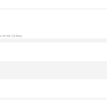
au
tin tức Cà Mau