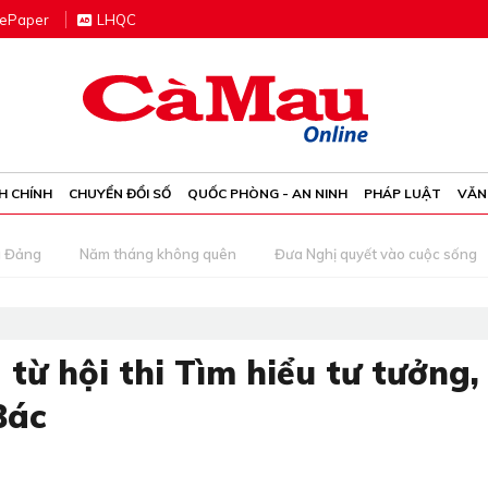
e
P
aper
LHQC
H CHÍNH
CHUYỂN ĐỔI SỐ
QUỐC PHÒNG - AN NINH
PHÁP LUẬT
VĂN
g Đảng
Năm tháng không quên
Đưa Nghị quyết vào cuộc sống
từ hội thi Tìm hiểu tư tưởng,
Bác