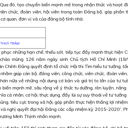
. Qua đó, tạo chuyển biến mạnh mẽ trong nhận thức và hoạt đ
viên chức, đoàn viên, hội viên trong toàn Ðảng bộ, góp phần t
g cơ quan, đơn vị và của đảng bộ tỉnh nhà.
: THUỲ TRÂM
phục những hạn chế, thiếu sót, tiếp tục đẩy mạnh thực hiện Ch
ực chào mừng 126 năm ngày sinh Chủ tịch Hồ Chí Minh (19
 Chính Ðảng quyết định tổ chức Hội thi Tìm hiểu tư tưởng, t
hằm giúp cán bộ, đảng viên, công chức, viên chức, đoàn viên, 
hơn nữa về những nội dung cơ bản và giá trị to lớn của tư tư
 biến mạnh mẽ, sâu rộng về ý thức tu dưỡng, rèn luyện, nâng
 cá nhân, cơ hội, thực dụng, đẩy lùi sự suy thoái về tư tưởng c
ũng, tiêu cực trong xã hội, góp phần thực hiện thắng lợi nhiệ
nh và nghị quyết đại hội Ðảng các cấp nhiệm kỳ 2015-2020”, Ph
rương Minh Thịnh nhấn mạnh.