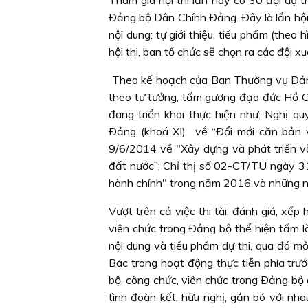
Tham gia hội thi lần này có 30 đội dự th
Ðảng bộ Dân Chính Ðảng. Ðây là lần hội t
nội dung: tự giới thiệu, tiểu phẩm (theo
hội thi, ban tổ chức sẽ chọn ra các đội
Theo kế hoạch của Ban Thường vụ Ðảng u
theo tư tưởng, tấm gương đạo đức Hồ Ch
đang triển khai thực hiện như: Nghị
Ðảng (khoá XI) về “Ðổi mới căn bản 
9/6/2014 về "Xây dựng và phát triển v
đất nước”; Chỉ thị số 02-CT/TU ngày 
hành chính" trong năm 2016 và những n
Vượt trên cả việc thi tài, đánh giá, xếp
viên chức trong Ðảng bộ thể hiện tấm l
nội dung và tiểu phẩm dự thi, qua đó mỗ
Bác trong hoạt động thực tiễn phía trước
bộ, công chức, viên chức trong Ðảng bộ g
tình đoàn kết, hữu nghị, gắn bó với nha