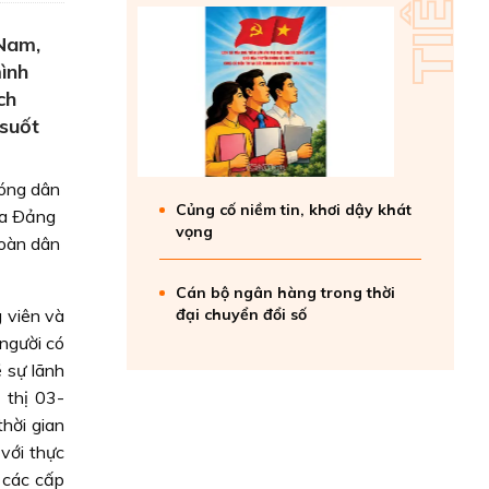
 Nam,
mình
ch
suốt
hóng dân
Củng cố niềm tin, khơi dậy khát
ủa Ðảng
vọng
toàn dân
Cán bộ ngân hàng trong thời
 viên và
đại chuyển đổi số
 người có
 sự lãnh
 thị 03-
hời gian
với thực
 các cấp