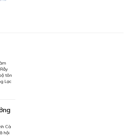
làm
 Rẫy
bộ tôn
ng Lạc
ưởng
ỉnh Cà
ã hội