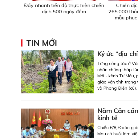
Đẩy nhanh tiến độ thực hiện chiến
Chiến dị
dịch 500 ngày đêm
265.000 thân
mẫu phục 
TIN MỚI
Ký ức “địa ch
Từng công tác ở Văn
nhân chứng tháp tùn
Mới - kênh Tư Mầu,
giáo vận tỉnh trong
và Phong Ðiền (cũ).
Năm Căn cần t
kinh tế
Chiều 6/8, Đoàn giá
Mau có buổi làm việ