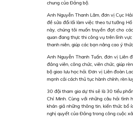
chung của Ðảng bộ.
Anh Nguyễn Thanh Lâm, đơn vị Cục Hải q
đề sửa đổi lối làm việc theo tư tưởng Hồ
này, chúng tôi muốn truyền đạt cho cá
quan đang thực thi công vụ trên lĩnh vực g
thanh niên, giúp các bạn nâng cao ý thức
Anh Nguyễn Thanh Tuấn, đơn vị Liên đoà
đảng viên, công chức, viên chức, giúp rè
bộ giao lưu học hỏi. Ðơn vị Liên đoàn La
mạnh cải cách thủ tục hành chính, rèn l
30 đội tham gia dự thi sẽ là 30 tiểu p
Chí Minh. Cùng với những câu hỏi tình 
khán giả những thông tin, kiến thức bổ
nghị quyết của Ðảng trong công cuộc x