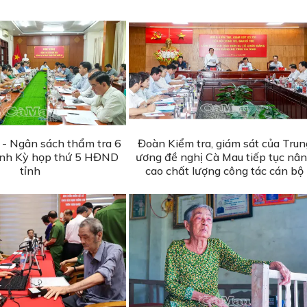
 - Ngân sách thẩm tra 6
Đoàn Kiểm tra, giám sát của Trun
rình Kỳ họp thứ 5 HĐND
ương đề nghị Cà Mau tiếp tục nâ
tỉnh
cao chất lượng công tác cán bộ