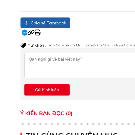
Chia sẻ Facebook
Từ khóa:
báo Cà Mau
Cà Mau
tin mới Cà Mau
thời sự Cà M
Ý KIẾN BẠN ĐỌC (0)