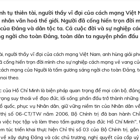
ãnh tụ thiên tài, người thầy vĩ đại của cách mạng Việt
 nhân văn hoá thế giới. Người đã cống hiến trọn đời 
của Ðảng và dân tộc ta. Cả cuộc đời và sự nghiệp cá
g ngời cho toàn Ðảng, toàn dân ta nguyện phấn đấu 
 tài, người thầy vĩ đại của cách mạng Việt Nam, anh hùng giải p
 đã cống hiến trọn đời mình cho sự nghiệp cách mạng vẻ vang c
p cách mạng của Người là tấm gương sáng ngời cho toàn Ðảng, 
noi theo.
của Hồ Chí Minh là biện pháp quan trọng để mọi cán bộ, đảng
rạng suy thoái về đạo đức, lối sống; phấn đấu trở thành những
 Tổ quốc, phục vụ Nhân dân, giữ vững niềm tin của Nhân dân về
 thị số 06-CT/TW năm 2006, Bộ Chính trị đã ban hành Chỉ
ệc học tập và làm theo tấm gương đạo đức Hồ Chí Minh", t
túc triển khai thực hiện Chỉ thị số 03 của Bộ Chính trị, gắn 
) về xây dựng Ðảng và các chủ trương, nghị quyết của cấp uỷ