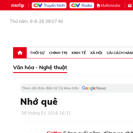
ភាសាខ្មែរ
Truyền hình
Radio
M
ultimedia
Thứ năm, 6-8-26 08:07:40
THỜI SỰ
CHÍNH TRỊ
KINH TẾ
XÃ HỘI
CẢI CÁCH HÀN
Văn hóa - Nghệ thuật
Theo dõi Báo điện tử Cà Mau trên
Nhớ quê
08 tháng 01 2016 16:31