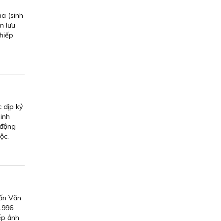
a (sinh
n lưu
nhiếp
 dịp kỷ
sinh
 động
ộc.
Cấn Văn
 1996
ếp ảnh