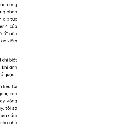
hân công
ông phàn
n dịp tức
er 4 của
"nổ" nên
 tao kiếm
 chỉ biết
n khi anh
đổ quạu.
h kêu tôi
oài, còn
uay vòng
y, tôi sợ
c nên cấm
m còn nhỏ