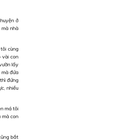
 chuyện ở
hố mà nhà
tôi cùng
 vài con
 vườn lấy
y mà đứa
thì đứng
ực, nhiều
ên má tôi
u mà con
 cũng bắt