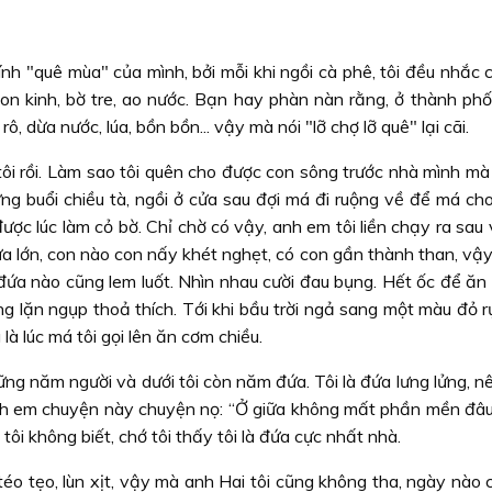
ính "quê mùa" của mình, bởi mỗi khi ngồi cà phê, tôi đều nhắc
hì con kinh, bờ tre, ao nước. Bạn hay phàn nàn rằng, ở thành p
ô, dừa nước, lúa, bồn bồn... vậy mà nói "lỡ chợ lỡ quê" lại cãi.
ôi rồi. Làm sao tôi quên cho được con sông trước nhà mình mà 
ng buổi chiều tà, ngồi ở cửa sau đợi má đi ruộng về để má cho
ược lúc làm cỏ bờ. Chỉ chờ có vậy, anh em tôi liền chạy ra sau
ửa lớn, con nào con nấy khét nghẹt, có con gần thành than, vậ
đứa nào cũng lem luốt. Nhìn nhau cười đau bụng. Hết ốc để ăn 
g lặn ngụp thoả thích. Tới khi bầu trời ngả sang một màu đỏ r
là lúc má tôi gọi lên ăn cơm chiều.
ững năm người và dưới tôi còn năm đứa. Tôi là đứa lưng lửng, n
 anh em chuyện này chuyện nọ: “Ở giữa không mất phần mền đâ
tôi không biết, chớ tôi thấy tôi là đứa cực nhất nhà.
téo tẹo, lùn xịt, vậy mà anh Hai tôi cũng không tha, ngày nào