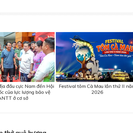
địa đầu cực Nam đến Hội
Festival tôm Cà Mau lần thứ II n
ốc của lực lượng bảo vệ
2026
ANTT ở cơ sở
p thở quê hương