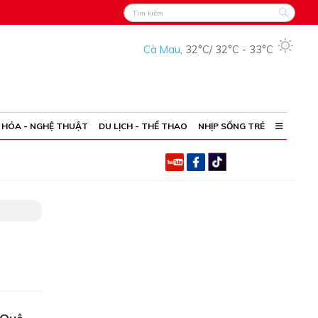
Cà Mau
,
32°C
/
32°C
-
33°C
 HÓA - NGHỆ THUẬT
DU LỊCH - THỂ THAO
NHỊP SỐNG TRẺ