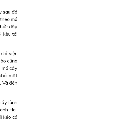
y sau đó
i theo má
 thức dậy
 kêu tôi
 chỉ việc
 nào cũng
a, má cấy
khỏi mất
i. Và đến
hấy lành
 anh Hai,
i kéo cá