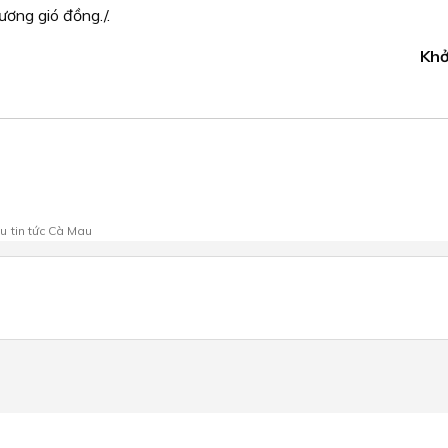
ơng gió đồng./.
Khở
au
tin tức Cà Mau