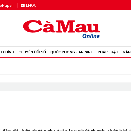
e
P
aper
LHQC
H CHÍNH
CHUYỂN ĐỔI SỐ
QUỐC PHÒNG - AN NINH
PHÁP LUẬT
VĂN