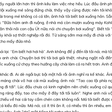
mấy người lớn hơn thì ảnh kêu làm việc nhẹ hều. Lúc đầu ảnh p
hì lội xuống mé sông đứng chài, thấy vậy cũng được nên tôi kh
ài trong mé không có cá lớn, ảnh hỏi tôi biết bơi xuồng hôn. Sẵ
uôn: "Bữa hôm anh đi ruộng, ở nhà má còn mượn xuồng máy Kohl
thôi nôi con cậu Út nữa, nói chi chuyện bơi xuồng". Biết tôi 
ầy khỏi sợ thất nghiệp rồi đó. Từ sáng sớm mai mầy đi chài với
 cho mấy đứa nhỏ.
i lại: “Em biết hơi hơi hà”. Anh không để ý đến lời tôi nói, mà tôi
nh chài. Chuyện bơi thì tôi bơi giỏi thiệt, nhưng ngặt nỗi đế
hiếc xuồng cứ chạy theo hướng cây chài làm cá ra hết trơn. Anh 
hác đi. Ai dè ngồi bực bội một hồi rồi ảnh nghĩ ra kế khác. Ản
máng chài vô hai cái mũi xuồng, ảnh nói: "Tao cao lội phía ng
ùng đi tới". Lúc đầu chưa có kinh nghiệm nên chiếc xuồng cứ q
ng ráng đẩy, tao cho mầy ở đây tới tối luôn". Nghe anh nói vậ
 chiều về hai cái tay cầm chén cơm không nổi. Má tôi biết đượ
kiểu đó nữa. Má nói, có ít thì ăn ít, có nhiều thì ăn nhiều, e
ư vậy. Anh "dạ" một tiếng tôi nghe nhẹ hều.