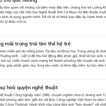
ầu làm quen với những cái bấm máy đầu tiên, chàng trai trẻ Lương Kh
Liên hiệp các Hội Văn học Nghệ thuật tỉnh Cà Mau) chỉ đơn thuần muố
p bình dị xung quanh mình. Ðể rồi từ sở thích ban đầu ấy, hành trình 
ền bỉ được mở ra.
ng mãi trong trái tim thế hệ trẻ
phim miễn phí do Hãng phim Tài liệu và Khoa học Trung ương tổ chức
ơng binh - Liệt sĩ đã thu hút đông đảo khán giả, nhất là học sinh, 
lịch sử, chiến tranh cách mạng trở thành phương tiện truyền tải sinh
thống, góp phần giáo dục lòng yêu nước và khơi dậy niềm tự hào dân t
 sự hoà quyện nghệ thuật
 Mỹ thuật Công nghiệp năm 1982, chuyên ngành Hoạ sĩ, nhưng anh 
ở thành phóng viên ảnh, gắn bó với Báo Công nghiệp Việt Nam từ năm
Báo Công Thương). Hành trình này cũng đưa anh "bén duyên" với nhi