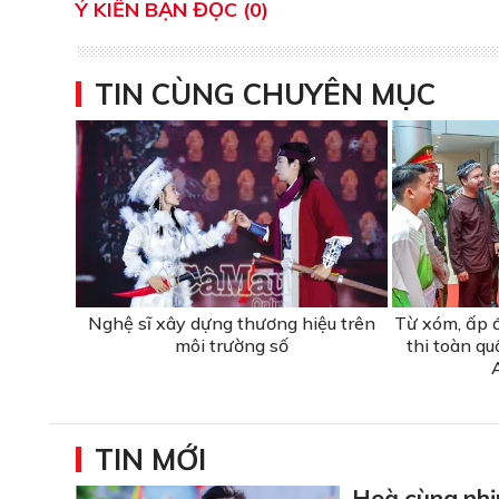
Ý KIẾN BẠN ĐỌC (0)
TIN CÙNG CHUYÊN MỤC
Nghệ sĩ xây dựng thương hiệu trên
Từ xóm, ấp 
môi trường số
thi toàn qu
TIN MỚI
Hoà cùng nhị