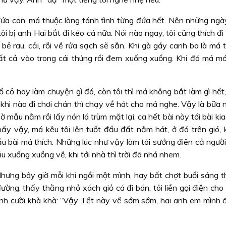
ứa con, má thuộc lòng tánh tình từng đứa hết. Nên những ngà
ôi bị anh Hai bắt đi kéo cá nữa. Nói nào ngay, tôi cũng thích đ
 bẻ rau, cải, rồi về rửa sạch sẽ sẵn. Khi gà gáy canh ba là má
t cả vào trong cái thúng rồi đem xuống xuồng. Khi đó má mới
ổ cỏ hay làm chuyện gì đó, còn tôi thì má không bắt làm gì hết,
dặn, khi nào đi chơi chán thì chạy về hát cho má nghe. Vậy là bữa
bờ mẫu nằm rồi lấy nón lá trùm mặt lại, ca hết bài này tới bài ki
hấy vậy, má kêu tôi lên tuốt đầu đất nằm hát, ở đó trên gió, 
ầu bài má thích. Những lúc như vậy làm tôi sướng điên cả ngườ
u xuống xuồng về, khi tới nhà thì trời đã nhá nhem.
hưng bây giờ mỗi khi ngồi một mình, hay bất chợt buổi sáng t
ường, thấy thằng nhỏ xách giỏ cá đi bán, tôi liền gọi điện cho
Anh cười khà khà: “Vậy Tết này về sớm sớm, hai anh em mình đ