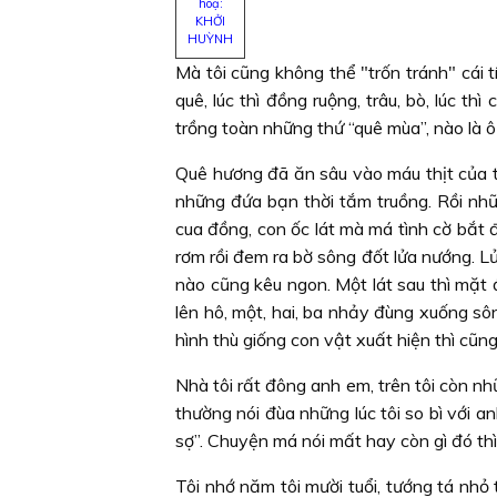
hoạ:
KHỞI
HUỲNH
Mà tôi cũng không thể "trốn tránh" cái t
quê, lúc thì đồng ruộng, trâu, bò, lúc t
trồng toàn những thứ “quê mùa”, nào là ô r
Quê hương đã ăn sâu vào máu thịt của t
những đứa bạn thời tắm truồng. Rồi nhữ
cua đồng, con ốc lát mà má tình cờ bắt đ
rơm rồi đem ra bờ sông đốt lửa nướng. L
nào cũng kêu ngon. Một lát sau thì mặt 
lên hô, một, hai, ba nhảy đùng xuống sôn
hình thù giống con vật xuất hiện thì cũng 
Nhà tôi rất đông anh em, trên tôi còn nh
thường nói đùa những lúc tôi so bì với
sợ”. Chuyện má nói mất hay còn gì đó thì 
Tôi nhớ năm tôi mười tuổi, tướng tá nhỏ 