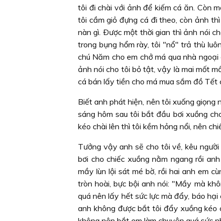
tôi đi chài với ảnh để kiếm cá ăn. Còn 
tôi cầm giỏ đựng cá đi theo, còn ảnh t
nàn gì. Ðược một thời gian thì ảnh nói ch
trong bụng hổm rày, tôi "nổ" trả thù l
chú Năm cho em chở má qua nhà ngoại ăn 
ảnh nói cho tôi bỏ tật, vậy là mai mốt m
cá bán lấy tiền cho má mua sắm đồ Tết
Biết anh phát hiện, nên tôi xuống giọng nó
sáng hôm sau tôi bắt đầu bơi xuồng cho a
kéo chài lên thì tôi kềm hỏng nổi, nên c
Tưởng vậy anh sẽ cho tôi về, kêu người k
bơi cho chiếc xuồng nằm ngang rồi anh 
mầy lùn lội sát mé bờ, rồi hai anh em c
tròn hoài, bực bội anh nói: "Mầy mà khô
quá nên lấy hết sức lực mà đẩy, báo hại
anh không được bắt tôi đẩy xuồng kéo cá 
không nên bắt em làm chuyện quá sức nh