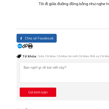
Tôi đi giữa đường đông bỗng như nghe hư
Chia sẻ Facebook
Từ khóa:
báo Cà Mau
Cà Mau
tin mới Cà Mau
thời sự Cà M