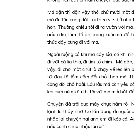
Má dặn thì dặn vậy thôi chứ mười một đ
má đi đâu cũng dắt tôi theo vì sợ ở nhà t
hơn. Thường chiều tôi đi ra vườn với má,
nấu cơm, làm đồ ăn, xong xuôi má để tấ
thức dậy cùng đi với má.
Ngoài ruộng có khi má cấy lúa, có khi nh
đi vớt cá lia thia, đi tìm tổ chim... Má 
vậy, đi chơi một chút là chạy về leo lên 
tới đâu tôi lồm cồm đổi chỗ theo má. T
công dời chỗ hoài. Lâu lâu má còn yêu c
khi cúm núm kêu thì tôi với má mới bắt đầ
Chuyện đã trôi qua mấy chục năm rồi. N
lạnh là thấy nhớ. Có lần đang đi ngoài đ
nhắc lại chuyện hai anh em đi kéo cá. 
nấu canh chua nhậu lai rai”.