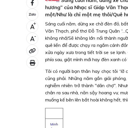
Sáng cuối năm, dừng xe chờ 
hương” của Nhạc sĩ Giáp Văn Thạ
một/Như là chỉ một mẹ thôi/Quê hư
Sáng cuối năm, dừng xe chờ đèn đỏ, bất
+
Văn Thạch, phổ thơ Ðỗ Trung Quân “…Qu
-
không nhớ/Sẽ không lớn nổi thành người..
quê liền để được chạy ra ngắm cánh đồn
xửa ngày xưa trong tiết trời se se lạnh. 
phía sau, giật mình mới hay đèn xanh có 
Tôi có người bạn thân hay chọc tôi “lỡ ch
cũng phải. Những năm gần giải phóng, 
nghiễm nhiên trở thành "dân chợ". Nhưn
chân ra sau nhà, năn sậy hoang vu; mư
muống kế bên lên bắt hoài không hết, thì
Minh