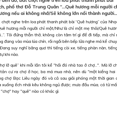
đèn đỏ, bất chợt nghe trên loa phát thanh phát bài 
ch, phổ thơ Ðỗ Trung Quân “…Quê hương mỗi người c
ơng nếu ai không nhớ/Sẽ không lớn nổi thành người...
 chợt nghe trên loa phát thanh phát bài “Quê hương” của Nhạc
ê hương mỗi người chỉ một/Như là chỉ một mẹ thôi/Quê hươn
.”. Tôi đứng thẫn thờ, không còn tâm trí gì để đi tiếp, mà ch
g đang vào mùa lúa chín, rồi ngồi bên bếp lửa nghe má kể chu
Ðang suy nghĩ bâng quơ thì tiếng còi xe, tiếng phàn nàn, tiếng 
tự khi nào.
ợ lỡ quê” khi mỗi lần tôi kể "hồi đó nhà tao ở chợ...". Mà lỡ c
tản cư ra chợ ở học, ba má mua nhà, nên dù "một kiểng hai q
g chợ Bạc Liêu ngày đó và cả sau giải phóng một thời gian d
a xuống ếch nhái kêu không ngủ được; mưa đầu mùa, cá từ mấ
 "chợ" hay "quê" nào có khác gì.