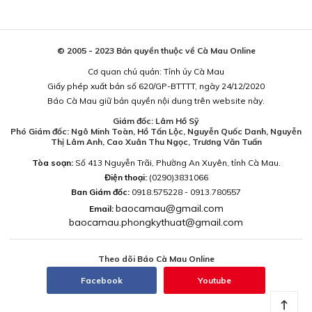
© 2005 - 2023 Bản quyền thuộc về Cà Mau Online
Cơ quan chủ quản: Tỉnh ủy Cà Mau
Giấy phép xuất bản số 620/GP-BTTTT, ngày 24/12/2020
Báo Cà Mau giữ bản quyền nội dung trên website này.
Giám đốc: Lâm Hồ Sỹ
Phó Giám đốc: Ngô Minh Toàn, Hồ Tấn Lộc, Nguyễn Quốc Danh, Nguyễn
Thị Lâm Anh, Cao Xuân Thu Ngọc, Trương Văn Tuấn
Tòa soạn:
Số 413 Nguyễn Trãi, Phường An Xuyên, tỉnh Cà Mau.
Điện thoại:
(0290)3831066
Ban Giám đốc:
0918.575228 - 0913.780557
baocamau@gmail.com
Email:
baocamau.phongkythuat@gmail.com
Theo dõi Báo Cà Mau Online
Facebook
Youtube