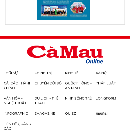
THỜI SỰ
CHÍNH TRỊ
KINH TẾ
XÃ HỘI
CẢI CÁCH HÀNH
CHUYỂN ĐỔI SỐ
QUỐC PHÒNG -
PHÁP LUẬT
CHÍNH
AN NINH
VĂN HÓA -
DU LỊCH - THỂ
NHỊP SỐNG TRẺ
LONGFORM
NGHỆ THUẬT
THAO
INFOGRAPHIC
EMAGAZINE
QUIZZ
ភាសាខ្មែរ
LIÊN HỆ QUẢNG
CÁO