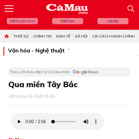
Truyền hình
Radio
ភាសាខ្មែរ
THỜI SỰ
CHÍNH TRỊ
KINH TẾ
XÃ HỘI
CẢI CÁCH HÀNH CHÍNH
Văn hóa - Nghệ thuật
Theo dõi Báo điện tử Cà Mau trên
Qua miền Tây Bắc
09 tháng 05 2026 06:05