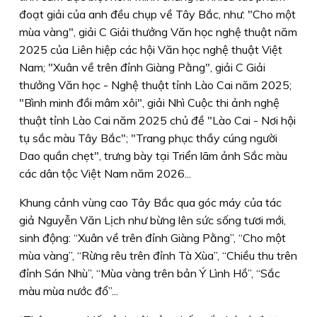
đoạt giải của anh đều chụp về Tây Bắc, như: "Cho một
mùa vàng", giải C Giải thưởng Văn học nghệ thuật năm
2025 của Liên hiệp các hội Văn học nghệ thuật Việt
Nam; "Xuân về trên đỉnh Giàng Pằng", giải C Giải
thưởng Văn học - Nghệ thuật tỉnh Lào Cai năm 2025;
"Bình minh đồi mâm xôi", giải Nhì Cuộc thi ảnh nghệ
thuật tỉnh Lào Cai năm 2025 chủ đề "Lào Cai - Nơi hội
tụ sắc màu Tây Bắc"; "Trang phục thầy cúng người
Dao quần chẹt", trưng bày tại Triển lãm ảnh Sắc màu
các dân tộc Việt Nam năm 2026...
Khung cảnh vùng cao Tây Bắc qua góc máy của tác
giả Nguyễn Văn Lịch như bừng lên sức sống tươi mới,
sinh động: “Xuân về trên đỉnh Giàng Pằng”, “Cho một
mùa vàng”, “Rừng rêu trên đỉnh Tà Xùa”, “Chiều thu trên
đỉnh Sán Nhù”, “Mùa vàng trên bản Ý Lình Hồ”, “Sắc
màu mùa nước đổ”...