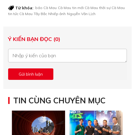
Từ khóa:
báo Cà Mau
Cà Mau
tin mới Cà Mau
thời sự Cà Mau
tin tức Cà Mau
Tây Bắc
Nhiếp ảnh
Nguyễn Văn Lịch
Ý KIẾN BẠN ĐỌC (0)
TIN CÙNG CHUYÊN MỤC