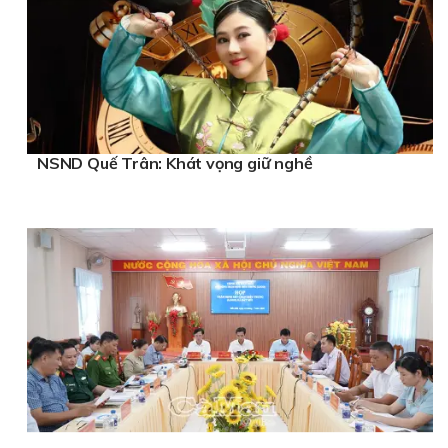
NSND Quế Trân: Khát vọng giữ nghề