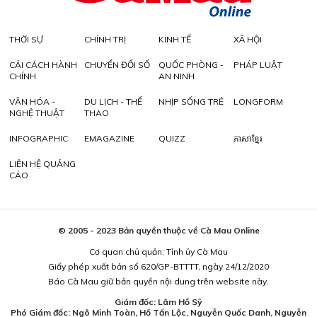
THỜI SỰ
CHÍNH TRỊ
KINH TẾ
XÃ HỘI
CẢI CÁCH HÀNH
CHUYỂN ĐỔI SỐ
QUỐC PHÒNG -
PHÁP LUẬT
CHÍNH
AN NINH
VĂN HÓA -
DU LỊCH - THỂ
NHỊP SỐNG TRẺ
LONGFORM
NGHỆ THUẬT
THAO
INFOGRAPHIC
EMAGAZINE
QUIZZ
ភាសាខ្មែរ
LIÊN HỆ QUẢNG
CÁO
© 2005 - 2023 Bản quyền thuộc về Cà Mau Online
Cơ quan chủ quản: Tỉnh ủy Cà Mau
Giấy phép xuất bản số 620/GP-BTTTT, ngày 24/12/2020
Báo Cà Mau giữ bản quyền nội dung trên website này.
Giám đốc: Lâm Hồ Sỹ
Phó Giám đốc: Ngô Minh Toàn, Hồ Tấn Lộc, Nguyễn Quốc Danh, Nguyễn