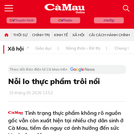
Truyền hình
Radio
ភាសាខ្មែរ
THỜI SỰ
CHÍNH TRỊ
KINH TẾ
XÃ HỘI
CẢI CÁCH HÀNH CHÍNH
Xã hội
Giáo dục
Nông thôn - Đô thị
Chung tay 
Theo dõi Báo điện tử Cà Mau trên
Nỗi lo thực phẩm trôi nổi
15 tháng 05 2026 13:52
Tình trạng thực phẩm không rõ nguồn
gốc vẫn còn xuất hiện tại nhiều chợ dân sinh ở
Cà Mau, tiềm ẩn nguy cơ ảnh hưởng đến sức