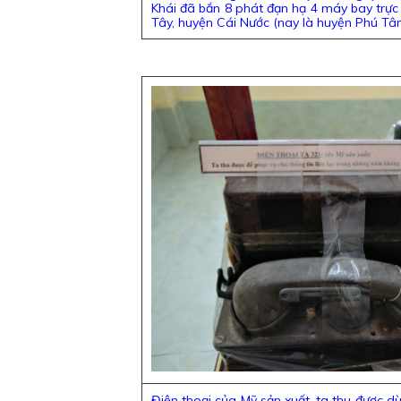
Khái đã bắn 8 phát đạn hạ 4 máy bay trực
Tây, huyện Cái Nước (nay là huyện Phú Tân
Điện thoại của Mỹ sản xuất, ta thu được d