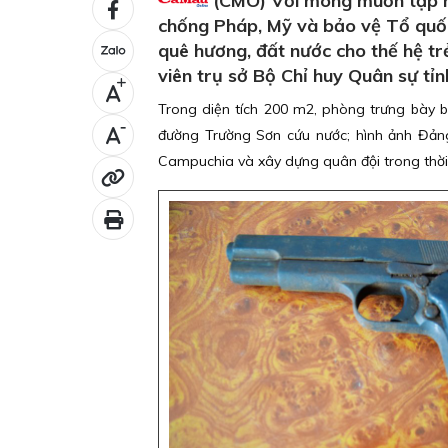
(CMO) Với mong muốn tập hợ
chống Pháp, Mỹ và bảo vệ Tổ quốc
quê hương, đất nước cho thế hệ t
viên trụ sở Bộ Chỉ huy Quân sự tỉ
+
Trong diện tích 200 m2, phòng trưng bày b
-
đường Trường Sơn cứu nước; hình ảnh Đản
Campuchia và xây dựng quân đội trong thời