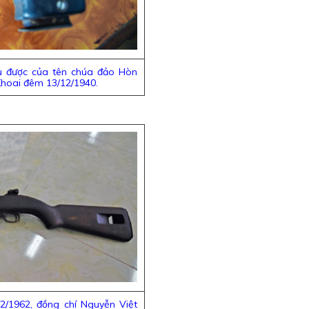
hu được của tên chúa đảo Hòn
 Khoai đêm 13/12/1940.
2/1962, đồng chí Nguyễn Việt