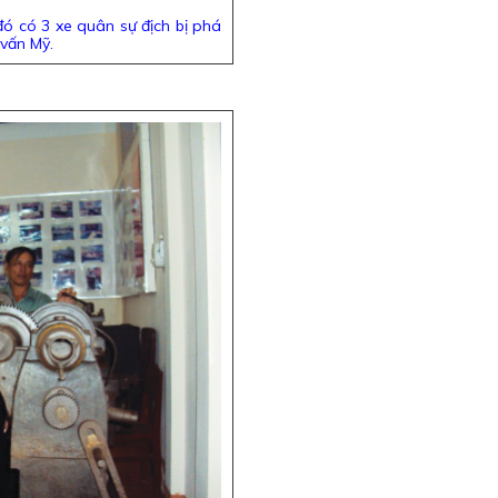
đó có 3 xe quân sự địch bị phá
 vấn Mỹ.