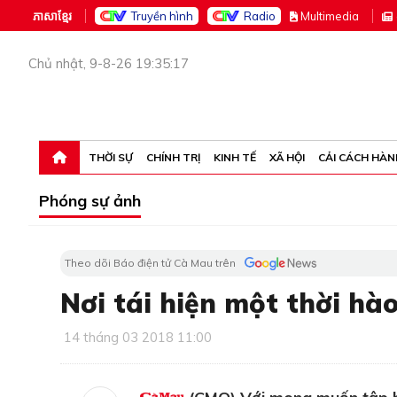
ភាសាខ្មែរ
Truyền hình
Radio
M
ultimedia
Chủ nhật, 9-8-26 19:35:17
THỜI SỰ
CHÍNH TRỊ
KINH TẾ
XÃ HỘI
CẢI CÁCH HÀN
Phóng sự ảnh
Theo dõi Báo điện tử Cà Mau trên
Nơi tái hiện một thời hà
14 tháng 03 2018 11:00