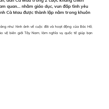
ân, dân Cà Mau trong 2 cuộc kháng chiến
tham quan… nhằm giáo dục, vun đắp tình yêu
tỉnh Cà Mau được thành lập nằm trong khuôn
mảng như: hình ảnh về cuộc đời và hoạt động của Bác Hồ;
o vệ biên giới Tây Nam, làm nghĩa vụ quốc tế giúp bạn