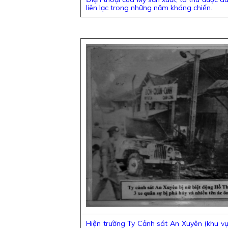
liên lạc trong những năm kháng chiến.
Hiện trường Ty Cảnh sát An Xuyên (khu vự