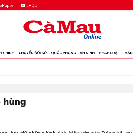
e
P
aper
LHQC
H CHÍNH
CHUYỂN ĐỔI SỐ
QUỐC PHÒNG - AN NINH
PHÁP LUẬT
VĂN
o hùng