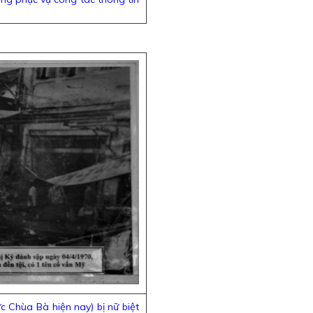
c Chùa Bà hiện nay) bị nữ biệt