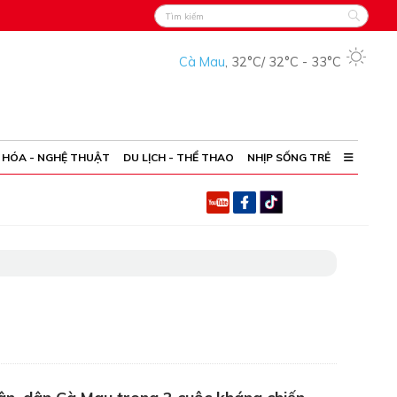
Cà Mau
,
32°C
/
32°C
-
33°C
 HÓA - NGHỆ THUẬT
DU LỊCH - THỂ THAO
NHỊP SỐNG TRẺ