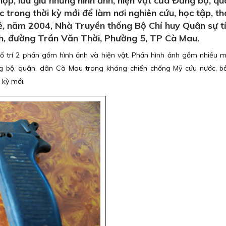
p, lưu giữ những hình ảnh, hiện vật của Đảng bộ, qu
 trong thời kỳ mới để làm nơi nghiên cứu, học tập, 
rẻ, năm 2004, Nhà Truyền thống Bộ Chỉ huy Quân sự 
nh, đường Trần Văn Thời, Phường 5, TP Cà Mau.
ố trí 2 phần gồm hình ảnh và hiện vật. Phần hình ảnh gồm nhiều 
g bộ, quân, dân Cà Mau trong kháng chiến chống Mỹ cứu nước, bả
 kỳ mới.