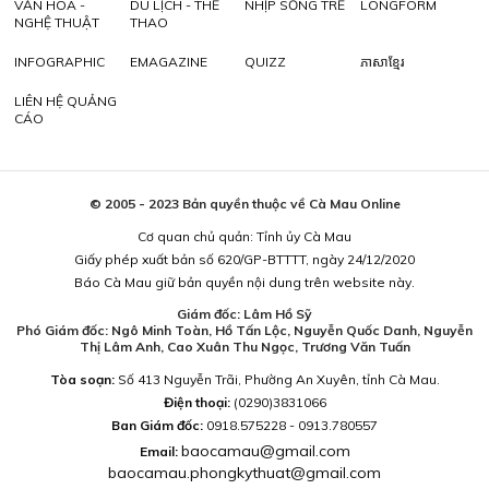
VĂN HÓA -
DU LỊCH - THỂ
NHỊP SỐNG TRẺ
LONGFORM
NGHỆ THUẬT
THAO
INFOGRAPHIC
EMAGAZINE
QUIZZ
ភាសាខ្មែរ
LIÊN HỆ QUẢNG
CÁO
© 2005 - 2023 Bản quyền thuộc về Cà Mau Online
Cơ quan chủ quản: Tỉnh ủy Cà Mau
Giấy phép xuất bản số 620/GP-BTTTT, ngày 24/12/2020
Báo Cà Mau giữ bản quyền nội dung trên website này.
Giám đốc: Lâm Hồ Sỹ
Phó Giám đốc: Ngô Minh Toàn, Hồ Tấn Lộc, Nguyễn Quốc Danh, Nguyễn
Thị Lâm Anh, Cao Xuân Thu Ngọc, Trương Văn Tuấn
Tòa soạn:
Số 413 Nguyễn Trãi, Phường An Xuyên, tỉnh Cà Mau.
Điện thoại:
(0290)3831066
Ban Giám đốc:
0918.575228 - 0913.780557
baocamau@gmail.com
Email:
baocamau.phongkythuat@gmail.com