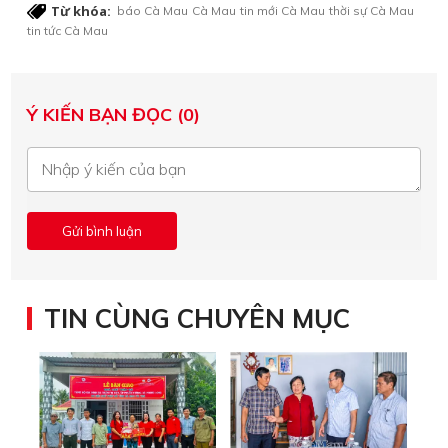
Từ khóa:
báo Cà Mau
Cà Mau
tin mới Cà Mau
thời sự Cà Mau
tin tức Cà Mau
Ý KIẾN BẠN ĐỌC (0)
TIN CÙNG CHUYÊN MỤC