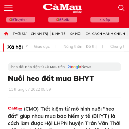
Truyền hình
Radio
ភាសាខ្មែរ
THỜI SỰ
CHÍNH TRỊ
KINH TẾ
XÃ HỘI
CẢI CÁCH HÀNH CHÍNH
Xã hội
Giáo dục
Nông thôn - Đô thị
Chung tay 
Theo dõi Báo điện tử Cà Mau trên
Nuôi heo đất mua BHYT
11 tháng 07 2022 05:59
(CMO) Tiết kiệm từ mô hình nuôi "heo
đất" giúp nhau mua bảo hiểm y tế (BHYT) là
cách làm được Hội LHPN huyện Trần Văn Thời