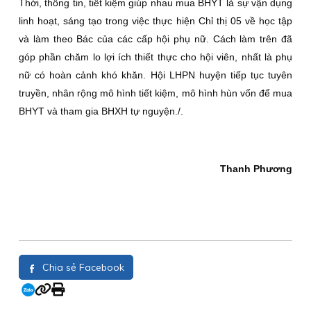
Thời, thông tin, tiết kiệm giúp nhau mua BHYT là sự vận dụng
linh hoạt, sáng tạo trong việc thực hiện Chỉ thị 05 về học tập
và làm theo Bác của các cấp hội phụ nữ. Cách làm trên đã
góp phần chăm lo lợi ích thiết thực cho hội viên, nhất là phụ
nữ có hoàn cảnh khó khăn. Hội LHPN huyện tiếp tục tuyên
truyền, nhân rộng mô hình tiết kiệm, mô hình hùn vốn để mua
BHYT và tham gia BHXH tự nguyện./.
Thanh Phương
Chia sẻ Facebook