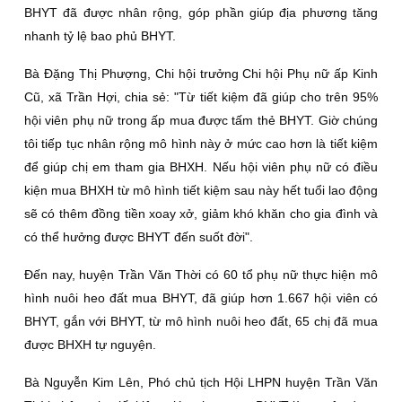
BHYT đã được nhân rộng, góp phần giúp địa phương tăng
nhanh tỷ lệ bao phủ BHYT.
Bà Đặng Thị Phượng, Chi hội trưởng Chi hội Phụ nữ ấp Kinh
Cũ, xã Trần Hợi, chia sẻ: "Từ tiết kiệm đã giúp cho trên 95%
hội viên phụ nữ trong ấp mua được tấm thẻ BHYT. Giờ chúng
tôi tiếp tục nhân rộng mô hình này ở mức cao hơn là tiết kiệm
để giúp chị em tham gia BHXH. Nếu hội viên phụ nữ có điều
kiện mua BHXH từ mô hình tiết kiệm sau này hết tuổi lao động
sẽ có thêm đồng tiền xoay xở, giảm khó khăn cho gia đình và
có thể hưởng được BHYT đến suốt đời".
Đến nay, huyện Trần Văn Thời có 60 tổ phụ nữ thực hiện mô
hình nuôi heo đất mua BHYT, đã giúp hơn 1.667 hội viên có
BHYT, gắn với BHYT, từ mô hình nuôi heo đất, 65 chị đã mua
được BHXH tự nguyện.
Bà Nguyễn Kim Lên, Phó chủ tịch Hội LHPN huyện Trần Văn