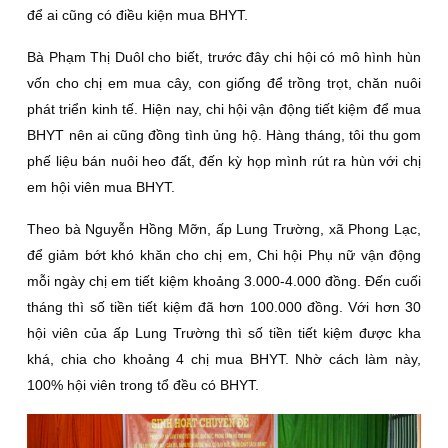
để ai cũng có điều kiện mua BHYT.
Bà Phạm Thị Duôl cho biết, trước đây chi hội có mô hình hùn
vốn cho chị em mua cây, con giống để trồng trọt, chăn nuôi
phát triển kinh tế. Hiện nay, chi hội vận động tiết kiệm để mua
BHYT nên ai cũng đồng tình ủng hộ. Hàng tháng, tôi thu gom
phế liệu bán nuôi heo đất, đến kỳ họp mình rút ra hùn với chị
em hội viên mua BHYT.
Theo bà Nguyễn Hồng Mỡn, ấp Lung Trường, xã Phong Lạc,
để giảm bớt khó khăn cho chị em, Chi hội Phụ nữ vận động
mỗi ngày chị em tiết kiệm khoảng 3.000-4.000 đồng. Đến cuối
tháng thì số tiền tiết kiệm đã hơn 100.000 đồng. Với hơn 30
hội viên của ấp Lung Trường thì số tiền tiết kiệm được kha
khá, chia cho khoảng 4 chị mua BHYT. Nhờ cách làm này,
100% hội viên trong tổ đều có BHYT.