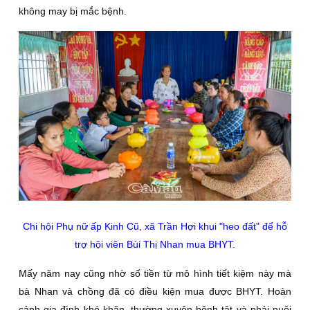
không may bị mắc bệnh.
Chi hội Phụ nữ ấp Kinh Cũ, xã Trần Hợi khui "heo đất" để hỗ
trợ hội viên Bùi Thị Nhan mua BHYT.
Mấy năm nay cũng nhờ số tiền từ mô hình tiết kiệm này mà
bà Nhan và chồng đã có điều kiện mua được BHYT. Hoàn
cảnh gia đình khó khăn, thường xuyên bệnh tật và phải nuôi