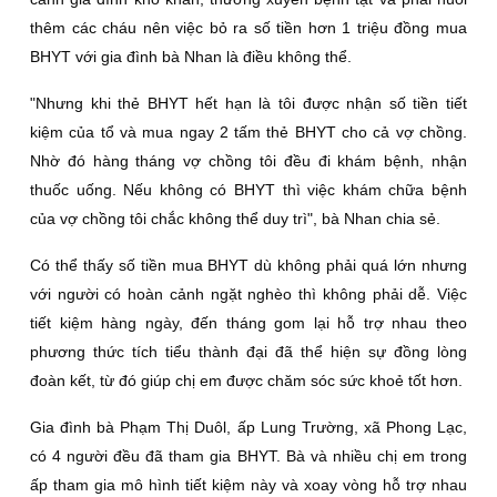
thêm các cháu nên việc bỏ ra số tiền hơn 1 triệu đồng mua
BHYT với gia đình bà Nhan là điều không thể.
"Nhưng khi thẻ BHYT hết hạn là tôi được nhận số tiền tiết
kiệm của tổ và mua ngay 2 tấm thẻ BHYT cho cả vợ chồng.
Nhờ đó hàng tháng vợ chồng tôi đều đi khám bệnh, nhận
thuốc uống. Nếu không có BHYT thì việc khám chữa bệnh
của vợ chồng tôi chắc không thể duy trì", bà Nhan chia sẻ.
Có thể thấy số tiền mua BHYT dù không phải quá lớn nhưng
với người có hoàn cảnh ngặt nghèo thì không phải dễ. Việc
tiết kiệm hàng ngày, đến tháng gom lại hỗ trợ nhau theo
phương thức tích tiểu thành đại đã thể hiện sự đồng lòng
đoàn kết, từ đó giúp chị em được chăm sóc sức khoẻ tốt hơn.
Gia đình bà Phạm Thị Duôl, ấp Lung Trường, xã Phong Lạc,
có 4 người đều đã tham gia BHYT. Bà và nhiều chị em trong
ấp tham gia mô hình tiết kiệm này và xoay vòng hỗ trợ nhau