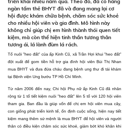
triển khai nhiều năm qua. Theo đó, đã có hàng
ngàn tấm thẻ BHYT đã và đang mang lại cơ
hội được khám chữa bệnh, chăm sóc sức khoẻ
cho nhiều hội viên và gia đình. Mô hình này
không chỉ giúp chị em hình thành thói quen tiết
kiệm, mà còn thể hiện tinh thần tương thân
tương ái, lá lành đùm lá rách.
Tổ nuôi "heo đất" của ấp Kinh Cũ, xã Trần Hợi khui "heo đất"
đột xuất để gom tiền hỗ trợ gia đình hội viên Bùi Thị Nhan
mua BHYT và đưa đứa cháu đang bệnh ung thư đi tái khám
tại Bệnh viện Ung bướu TP Hồ Chí Minh.
Từ năm 2006 đến nay, Chi hội Phụ nữ ấp Kinh Cũ đã nhân
rộng từ 1 tổ tiết kiệm nuôi "heo đất" lên 5 tổ với 120 hội viên
tham gia. Ban đầu là giúp vốn để chị em hội viên mua cây,
con giống phát triển kinh tế, ổn định cuộc sống, hiện nay tiết
kiệm mang thêm sứ mệnh là mua BHYT để hội viên và người
thân có điều kiện chăm sóc sức khoẻ, giảm bớt khó khăn khi