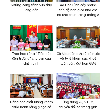
Những công trình vun đắp
Xã Hoà Bình đẩy nhanh
lòng dân
tiến độ bàn giao nhà cho
hộ khó khăn trong tháng 8
Trao học bổng "Tiếp sức
Cà Mau đứng thứ 2 cả nước
đến trường" cho con cựu
về tỷ lệ khám sức khoẻ
chiến binh
toàn dân, đạt hơn 65%
Nâng cao chất lượng khám
Ứng dụng AI, STEM,
chữa bệnh bằng y học cổ
chuyển đổi số trong giáo