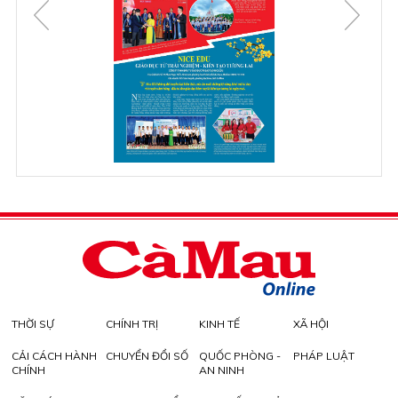
THỜI SỰ
CHÍNH TRỊ
KINH TẾ
XÃ HỘI
CẢI CÁCH HÀNH
CHUYỂN ĐỔI SỐ
QUỐC PHÒNG -
PHÁP LUẬT
CHÍNH
AN NINH