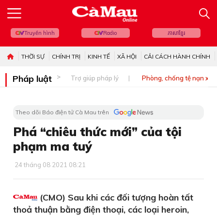
Truyền hình
Radio
ភាសាខ្មែរ
THỜI SỰ
CHÍNH TRỊ
KINH TẾ
XÃ HỘI
CẢI CÁCH HÀNH CHÍNH
Pháp luật
Trợ giúp pháp lý
Phòng, chống tệ nạn xã 
Theo dõi Báo điện tử Cà Mau trên
Phá “chiêu thức mới” của tội
phạm ma tuý
24 tháng 08 2021 08:21
(CMO) Sau khi các đối tượng hoàn tất
thoả thuận bằng điện thoại, các loại heroin,