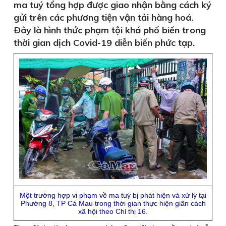
ma tuý tổng hợp được giao nhận bằng cách ký
gửi trên các phương tiện vận tải hàng hoá.
Ðây là hình thức phạm tội khá phổ biến trong
thời gian dịch Covid-19 diễn biến phức tạp.
Một trường hợp vi phạm về ma tuý bị phát hiện và xử lý tại
Phường 8, TP Cà Mau trong thời gian thực hiện giãn cách
xã hội theo Chỉ thị 16.