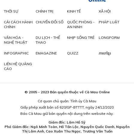
THỜI SỰ
CHÍNH TRỊ
KINH TẾ
XÃ HỘI
CẢI CÁCH HÀNH
CHUYỂN ĐỔI SỐ
QUỐC PHÒNG -
PHÁP LUẬT
CHÍNH
AN NINH
VĂN HÓA -
DU LỊCH - THỂ
NHỊP SỐNG TRẺ
LONGFORM
NGHỆ THUẬT
THAO
INFOGRAPHIC
EMAGAZINE
QUIZZ
ភាសាខ្មែរ
LIÊN HỆ QUẢNG
CÁO
© 2005 - 2023 Bản quyền thuộc về Cà Mau Online
Cơ quan chủ quản: Tỉnh ủy Cà Mau
Giấy phép xuất bản số 620/GP-BTTTT, ngày 24/12/2020
Báo Cà Mau giữ bản quyền nội dung trên website này.
Giám đốc: Lâm Hồ Sỹ
Phó Giám đốc: Ngô Minh Toàn, Hồ Tấn Lộc, Nguyễn Quốc Danh, Nguyễn
Thị Lâm Anh, Cao Xuân Thu Ngọc, Trương Văn Tuấn