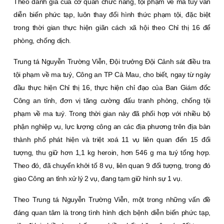
Theo đánh giá của cơ quan chức năng, tội phạm về ma tuý vẫn
diễn biến phức tạp, luôn thay đổi hình thức phạm tội, đặc biệt
trong thời gian thực hiện giãn cách xã hội theo Chỉ thị 16 để
phòng, chống dịch.
Trung tá Nguyễn Trường Viễn, Ðội trưởng Ðội Cảnh sát điều tra
tội phạm về ma tuý, Công an TP Cà Mau, cho biết, ngay từ ngày
đầu thực hiện Chỉ thị 16, thực hiện chỉ đạo của Ban Giám đốc
Công an tỉnh, đơn vị tăng cường đấu tranh phòng, chống tội
phạm về ma tuý. Trong thời gian này đã phối hợp với nhiều bộ
phận nghiệp vụ, lực lượng công an các địa phương trên địa bàn
thành phố phát hiện và triệt xoá 11 vụ liên quan đến 15 đối
tượng, thu giữ hơn 1,1 kg heroin, hơn 546 g ma tuý tổng hợp.
Theo đó, đã chuyển khởi tố 8 vụ, liên quan 9 đối tượng, trong đó
giao Công an tỉnh xử lý 2 vụ, đang tạm giữ hình sự 1 vụ.
Theo Trung tá Nguyễn Trường Viễn, một trong những vấn đề
đáng quan tâm là trong tình hình dịch bệnh diễn biến phức tạp,