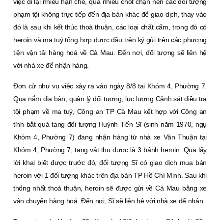
việc đi lại nhiều hạn chế, qua nhiều chốt chặn nên các đối tượng
phạm tội không trực tiếp đến địa bàn khác để giao dịch, thay vào
đó là sau khi kết thúc thoả thuận, các loại chất cấm, trong đó có
heroin và ma tuý tổng hợp được đầu trên ký gửi trên các phương
tiện vận tải hàng hoá về Cà Mau. Ðến nơi, đối tượng sẽ liên hệ
với nhà xe để nhận hàng.
Ðơn cử như vụ việc xảy ra vào ngày 8/8 tại Khóm 4, Phường 7.
Qua nắm địa bàn, quản lý đối tượng, lực lượng Cảnh sát điều tra
tội phạm về ma tuý, Công an TP Cà Mau kết hợp với Công an
tỉnh bắt quả tang đối tượng Huỳnh Tiến Sĩ (sinh năm 1970, ngụ
Khóm 4, Phường 7) đang nhận hàng từ nhà xe Vân Thuận tại
Khóm 4, Phường 7, tang vật thu được là 3 bánh heroin. Qua lấy
lời khai biết được trước đó, đối tượng Sĩ có giao dịch mua bán
heroin với 1 đối tượng khác trên địa bàn TP Hồ Chí Minh. Sau khi
thống nhất thoả thuận, heroin sẽ được gửi về Cà Mau bằng xe
vận chuyển hàng hoá. Ðến nơi, Sĩ sẽ liên hệ với nhà xe để nhận.