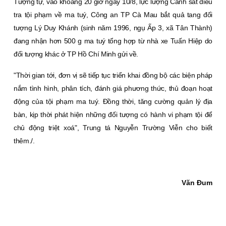
Tượng tự, vào khoảng 20 giờ ngày 10/8, lực lượng Cảnh sát điều
tra tội phạm về ma tuý, Công an TP Cà Mau bắt quả tang đối
tượng Lý Duy Khánh (sinh năm 1996, ngụ Ấp 3, xã Tân Thành)
đang nhận hơn 500 g ma tuý tổng hợp từ nhà xe Tuấn Hiệp do
đối tượng khác ở TP Hồ Chí Minh gửi về.
"Thời gian tới, đơn vị sẽ tiếp tục triển khai đồng bộ các biện pháp
nắm tình hình, phân tích, đánh giá phương thức, thủ đoạn hoạt
động của tội phạm ma tuý. Ðồng thời, tăng cường quản lý địa
bàn, kịp thời phát hiện những đối tượng có hành vi phạm tội để
chủ động triệt xoá", Trung tá Nguyễn Trường Viễn cho biết
thêm./.
Văn Ðum