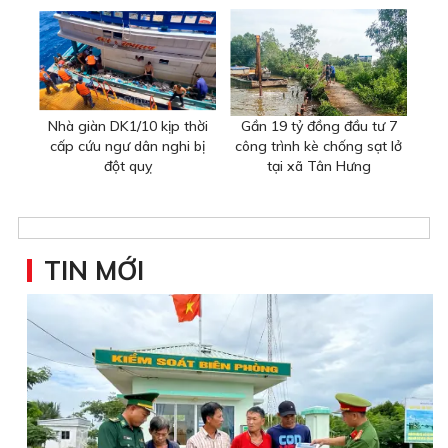
Nhà giàn DK1/10 kịp thời
Gần 19 tỷ đồng đầu tư 7
cấp cứu ngư dân nghi bị
công trình kè chống sạt lở
đột quỵ
tại xã Tân Hưng
TIN MỚI