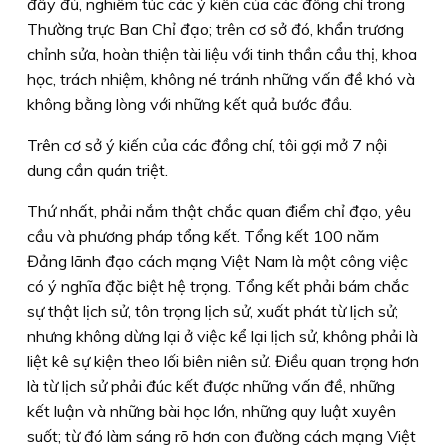
đầy đủ, nghiêm túc các ý kiến của các đồng chí trong
Thường trực Ban Chỉ đạo; trên cơ sở đó, khẩn trương
chỉnh sửa, hoàn thiện tài liệu với tinh thần cầu thị, khoa
học, trách nhiệm, không né tránh những vấn đề khó và
không bằng lòng với những kết quả bước đầu.
Trên cơ sở ý kiến của các đồng chí, tôi gợi mở 7 nội
dung cần quán triệt.
Thứ nhất,
phải nắm thật chắc quan điểm chỉ đạo, yêu
cầu và phương pháp tổng kết. Tổng kết 100 năm
Đảng lãnh đạo cách mạng Việt Nam là một công việc
có ý nghĩa đặc biệt hệ trọng. Tổng kết phải bám chắc
sự thật lịch sử, tôn trọng lịch sử, xuất phát từ lịch sử;
nhưng không dừng lại ở việc kể lại lịch sử, không phải là
liệt kê sự kiện theo lối biên niên sử. Điều quan trọng hơn
là từ lịch sử phải đúc kết được những vấn đề, những
kết luận và những bài học lớn, những quy luật xuyên
suốt; từ đó làm sáng rõ hơn con đường cách mạng Việt