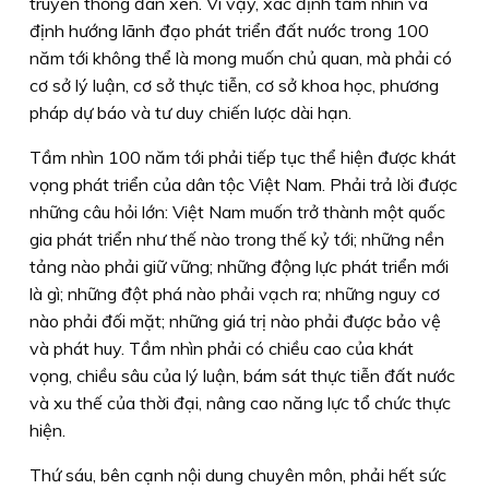
truyền thống đan xen. Vì vậy, xác định tầm nhìn và
định hướng lãnh đạo phát triển đất nước trong 100
năm tới không thể là mong muốn chủ quan, mà phải có
cơ sở lý luận, cơ sở thực tiễn, cơ sở khoa học, phương
pháp dự báo và tư duy chiến lược dài hạn.
Tầm nhìn 100 năm tới phải tiếp tục thể hiện được khát
vọng phát triển của dân tộc Việt Nam. Phải trả lời được
những câu hỏi lớn: Việt Nam muốn trở thành một quốc
gia phát triển như thế nào trong thế kỷ tới; những nền
tảng nào phải giữ vững; những động lực phát triển mới
là gì; những đột phá nào phải vạch ra; những nguy cơ
nào phải đối mặt; những giá trị nào phải được bảo vệ
và phát huy. Tầm nhìn phải có chiều cao của khát
vọng, chiều sâu của lý luận, bám sát thực tiễn đất nước
và xu thế của thời đại, nâng cao năng lực tổ chức thực
hiện.
Thứ sáu,
bên cạnh nội dung chuyên môn, phải hết sức