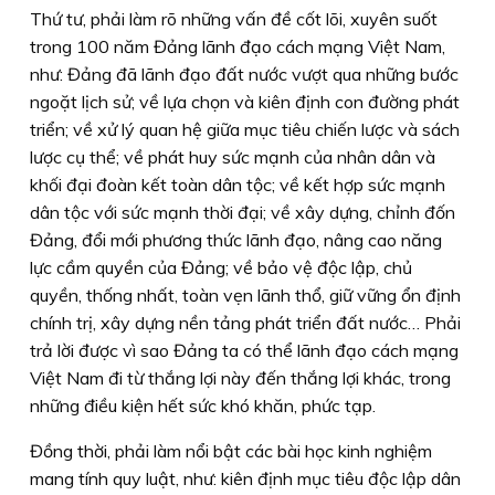
Thứ tư,
phải làm rõ những vấn đề cốt lõi, xuyên suốt
trong 100 năm Đảng lãnh đạo cách mạng Việt Nam,
như: Đảng đã lãnh đạo đất nước vượt qua những bước
ngoặt lịch sử; về lựa chọn và kiên định con đường phát
triển; về xử lý quan hệ giữa mục tiêu chiến lược và sách
lược cụ thể; về phát huy sức mạnh của nhân dân và
khối đại đoàn kết toàn dân tộc; về kết hợp sức mạnh
dân tộc với sức mạnh thời đại; về xây dựng, chỉnh đốn
Đảng, đổi mới phương thức lãnh đạo, nâng cao năng
lực cầm quyền của Đảng; về bảo vệ độc lập, chủ
quyền, thống nhất, toàn vẹn lãnh thổ, giữ vững ổn định
chính trị, xây dựng nền tảng phát triển đất nước… Phải
trả lời được vì sao Đảng ta có thể lãnh đạo cách mạng
Việt Nam đi từ thắng lợi này đến thắng lợi khác, trong
những điều kiện hết sức khó khăn, phức tạp.
Đồng thời, phải làm nổi bật các bài học kinh nghiệm
mang tính quy luật, như: kiên định mục tiêu độc lập dân