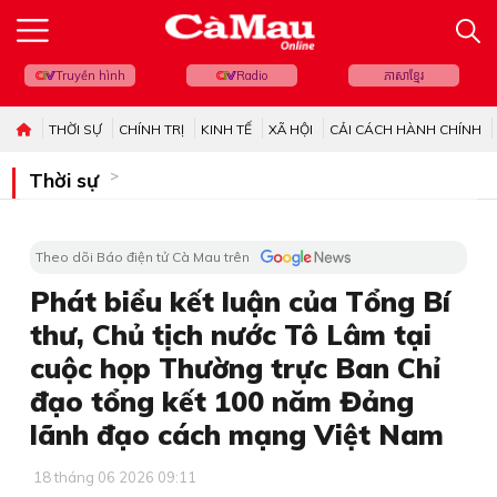
Truyền hình
Radio
ភាសាខ្មែរ
THỜI SỰ
CHÍNH TRỊ
KINH TẾ
XÃ HỘI
CẢI CÁCH HÀNH CHÍNH
Thời sự
Theo dõi Báo điện tử Cà Mau trên
Phát biểu kết luận của Tổng Bí
thư, Chủ tịch nước Tô Lâm tại
cuộc họp Thường trực Ban Chỉ
đạo tổng kết 100 năm Đảng
lãnh đạo cách mạng Việt Nam
18 tháng 06 2026 09:11