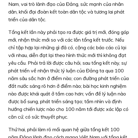
Nam, vai trò lãnh đạo của Đảng, sức mạnh của nhân
dân, khối đại đoàn kết toàn dân tộc và tương lai phát
triển của dân tộc.
Tổng kết lần này phải tạo ra được giá trị mới, đóng góp
mới, nhận thức mới so với các lần tổng kết trước. Nếu
chỉ tập hợp lại những gì đã có, cộng các báo cáo cũ lại
với nhau, diễn đạt lại theo hình thức mới thì không đạt
yêu cầu. Phải trả lời được câu hỏi, sau tổng kết này, sự
phát triển về nhận thức lý luận của Đảng ta qua 100
năm sâu sắc hơn ở điểm nào; con đường phát triển của
đất nước sáng rõ hơn ở điểm nào; bài học kinh nghiệm
nào được khái quát ở tầm cao hơn; vấn đề lý luận nào
được bổ sung, phát triển sáng tạo; tầm nhìn và định
hướng chiến lược nào cho 100 năm tới được xác lập có
căn cứ, có sức thuyết phục.
Thứ hai,
phải làm rõ mối quan hệ giữa tổng kết 100
năm Đảng lãnh đạo cách mạng Việt Nam với tổng kết