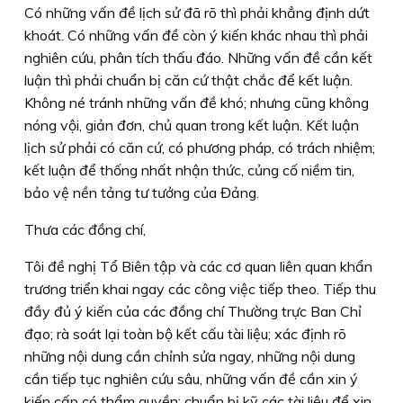
Có những vấn đề lịch sử đã rõ thì phải khẳng định dứt
khoát. Có những vấn đề còn ý kiến khác nhau thì phải
nghiên cứu, phân tích thấu đáo. Những vấn đề cần kết
luận thì phải chuẩn bị căn cứ thật chắc để kết luận.
Không né tránh những vấn đề khó; nhưng cũng không
nóng vội, giản đơn, chủ quan trong kết luận. Kết luận
lịch sử phải có căn cứ, có phương pháp, có trách nhiệm;
kết luận để thống nhất nhận thức, củng cố niềm tin,
bảo vệ nền tảng tư tưởng của Đảng.
Thưa các đồng chí,
Tôi đề nghị Tổ Biên tập và các cơ quan liên quan khẩn
trương triển khai ngay các công việc tiếp theo. Tiếp thu
đầy đủ ý kiến của các đồng chí Thường trực Ban Chỉ
đạo; rà soát lại toàn bộ kết cấu tài liệu; xác định rõ
những nội dung cần chỉnh sửa ngay, những nội dung
cần tiếp tục nghiên cứu sâu, những vấn đề cần xin ý
kiến cấp có thẩm quyền; chuẩn bị kỹ các tài liệu để xin