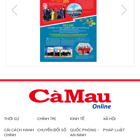
THỜI SỰ
CHÍNH TRỊ
KINH TẾ
XÃ HỘI
CẢI CÁCH HÀNH
CHUYỂN ĐỔI SỐ
QUỐC PHÒNG -
PHÁP LUẬT
CHÍNH
AN NINH