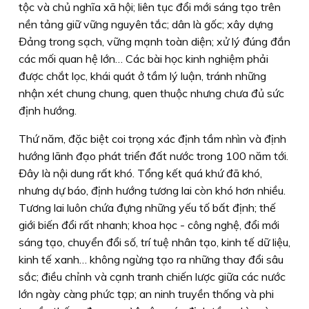
tộc và chủ nghĩa xã hội; liên tục đổi mới sáng tạo trên
nền tảng giữ vững nguyên tắc; dân là gốc; xây dựng
Đảng trong sạch, vững mạnh toàn diện; xử lý đúng đắn
các mối quan hệ lớn… Các bài học kinh nghiệm phải
được chắt lọc, khái quát ở tầm lý luận, tránh những
nhận xét chung chung, quen thuộc nhưng chưa đủ sức
định hướng.
Thứ năm,
đặc biệt coi trọng xác định tầm nhìn và định
hướng lãnh đạo phát triển đất nước trong 100 năm tới.
Đây là nội dung rất khó. Tổng kết quá khứ đã khó,
nhưng dự báo, định hướng tương lai còn khó hơn nhiều.
Tương lai luôn chứa đựng những yếu tố bất định; thế
giới biến đổi rất nhanh; khoa học - công nghệ, đổi mới
sáng tạo, chuyển đổi số, trí tuệ nhân tạo, kinh tế dữ liệu,
kinh tế xanh… không ngừng tạo ra những thay đổi sâu
sắc; điều chỉnh và cạnh tranh chiến lược giữa các nước
lớn ngày càng phức tạp; an ninh truyền thống và phi