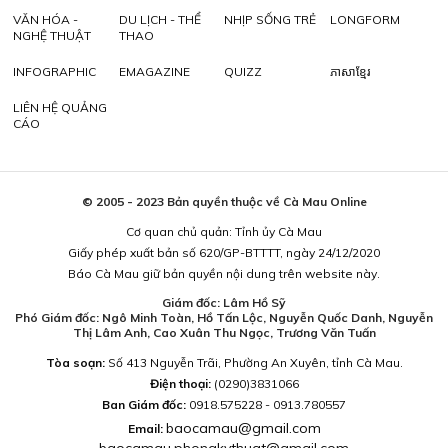
VĂN HÓA -
DU LỊCH - THỂ
NHỊP SỐNG TRẺ
LONGFORM
NGHỆ THUẬT
THAO
INFOGRAPHIC
EMAGAZINE
QUIZZ
ភាសាខ្មែរ
LIÊN HỆ QUẢNG
CÁO
© 2005 - 2023 Bản quyền thuộc về Cà Mau Online
Cơ quan chủ quản: Tỉnh ủy Cà Mau
Giấy phép xuất bản số 620/GP-BTTTT, ngày 24/12/2020
Báo Cà Mau giữ bản quyền nội dung trên website này.
Giám đốc: Lâm Hồ Sỹ
Phó Giám đốc: Ngô Minh Toàn, Hồ Tấn Lộc, Nguyễn Quốc Danh, Nguyễn
Thị Lâm Anh, Cao Xuân Thu Ngọc, Trương Văn Tuấn
Tòa soạn:
Số 413 Nguyễn Trãi, Phường An Xuyên, tỉnh Cà Mau.
Điện thoại:
(0290)3831066
Ban Giám đốc:
0918.575228 - 0913.780557
baocamau@gmail.com
Email: