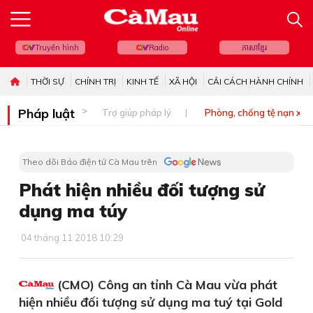
Truyền hình
Radio
ភាសាខ្មែរ
THỜI SỰ
CHÍNH TRỊ
KINH TẾ
XÃ HỘI
CẢI CÁCH HÀNH CHÍNH
Pháp luật
Trợ giúp pháp lý
Phòng, chống tệ nạn xã 
Theo dõi Báo điện tử Cà Mau trên
Phát hiện nhiều đối tượng sử
dụng ma túy
04 tháng 11 2018 10:29
(CMO) Công an tỉnh Cà Mau vừa phát
hiện nhiều đối tượng sử dụng ma tuý tại Gold