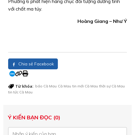
Phường 6 phát hiện hàng chục đối tượng dương tính
với chất ma túy.
Hoàng Giang – Như Ý
Chia sẻ Facebook
Từ khóa:
báo Cà Mau
Cà Mau
tin mới Cà Mau
thời sự Cà Mau
tin tức Cà Mau
Ý KIẾN BẠN ĐỌC (0)