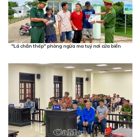
"Lá chắn thép" phòng ngừa ma tuý nơi cửa biển