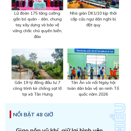
Lữ đoàn 175 tăng cường
Nhà giàn DK1/10 kịp thời
gắn bó quân - dân, chung
cấp cứu ngư dân nghi bị
tay xây dựng và bảo vệ
đột quỵ
vững chắc chủ quyền biển,
đảo
Gần 19 tỷ đồng đầu tư 7
Tân Ân sôi nổi Ngày hội
công trình kè chống sạt lở
toàn dân bảo vệ an ninh Tổ
tại xã Tân Hưng
quốc năm 2026
NỔI BẬT 48 GIỜ
Giao nộp vũ khí, giữ lại bình yên