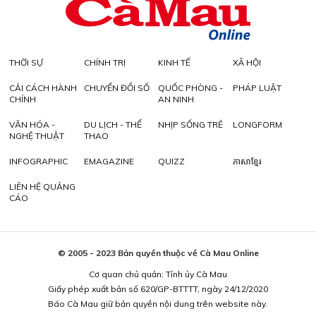
THỜI SỰ
CHÍNH TRỊ
KINH TẾ
XÃ HỘI
CẢI CÁCH HÀNH
CHUYỂN ĐỔI SỐ
QUỐC PHÒNG -
PHÁP LUẬT
CHÍNH
AN NINH
VĂN HÓA -
DU LỊCH - THỂ
NHỊP SỐNG TRẺ
LONGFORM
NGHỆ THUẬT
THAO
INFOGRAPHIC
EMAGAZINE
QUIZZ
ភាសាខ្មែរ
LIÊN HỆ QUẢNG
CÁO
© 2005 - 2023 Bản quyền thuộc về Cà Mau Online
Cơ quan chủ quản: Tỉnh ủy Cà Mau
Giấy phép xuất bản số 620/GP-BTTTT, ngày 24/12/2020
Báo Cà Mau giữ bản quyền nội dung trên website này.