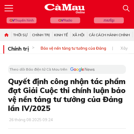
Truyền hình
Radio
ភាសាខ្មែរ
THỜI SỰ
CHÍNH TRỊ
KINH TẾ
XÃ HỘI
CẢI CÁCH HÀNH CHÍNH
Chính trị
Bảo vệ nền tảng tư tưởng của Đảng
Xây dự
Theo dõi Báo điện tử Cà Mau trên
Quyết định công nhận tác phẩm
đạt Giải Cuộc thi chính luận bảo
vệ nền tảng tư tưởng của Đảng
lần IV/2025
26 tháng 08 2025 09:24