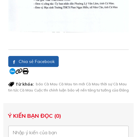
Chia sẻ Facebook
Từ khóa:
báo Cà Mau
Cà Mau
tin mới Cà Mau
thời sự Cà Mau
tin tức Cà Mau
Cuộc thi chính luận
bảo vệ nền tảng tư tưởng của Đảng
Ý KIẾN BẠN ĐỌC (0)