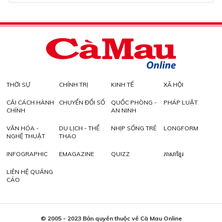
THỜI SỰ
CHÍNH TRỊ
KINH TẾ
XÃ HỘI
CẢI CÁCH HÀNH
CHUYỂN ĐỔI SỐ
QUỐC PHÒNG -
PHÁP LUẬT
CHÍNH
AN NINH
VĂN HÓA -
DU LỊCH - THỂ
NHỊP SỐNG TRẺ
LONGFORM
NGHỆ THUẬT
THAO
INFOGRAPHIC
EMAGAZINE
QUIZZ
ភាសាខ្មែរ
LIÊN HỆ QUẢNG
CÁO
© 2005 - 2023 Bản quyền thuộc về Cà Mau Online