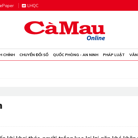
e
P
aper
LHQC
H CHÍNH
CHUYỂN ĐỔI SỐ
QUỐC PHÒNG - AN NINH
PHÁP LUẬT
VĂN
h