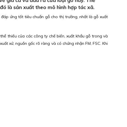
về giá cả và đầu ra của loại gỗ này. Thế
 đó là sản xuất theo mô hình hợp tác xã.
đáp ứng tốt tiêu chuẩn gỗ cho thị trường, nhất là gỗ xuất
 thể thiếu của các công ty chế biến, xuất khẩu gỗ trong và
có xuất xứ, nguồn gốc rõ ràng và có chứng nhận FM, FSC. Khi