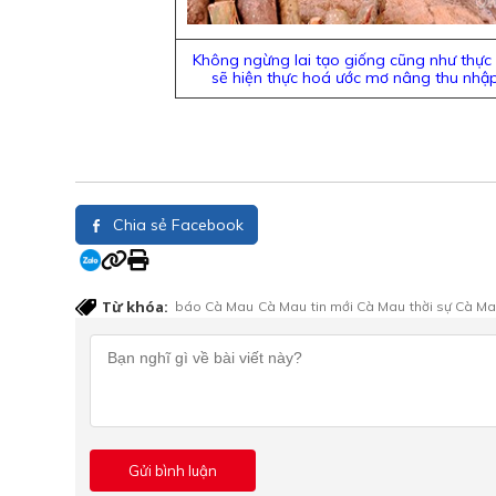
Không ngừng lai tạo giống cũng như thực 
sẽ hiện thực hoá ước mơ nâng thu nhập
Chia sẻ Facebook
Từ khóa:
báo Cà Mau
Cà Mau
tin mới Cà Mau
thời sự Cà M