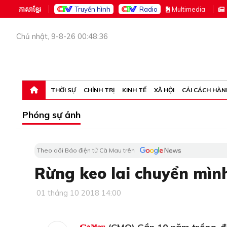
ភាសាខ្មែរ
Truyền hình
Radio
M
ultimedia
Chủ nhật, 9-8-26 00:48:36
THỜI SỰ
CHÍNH TRỊ
KINH TẾ
XÃ HỘI
CẢI CÁCH HÀN
Phóng sự ảnh
Theo dõi Báo điện tử Cà Mau trên
Rừng keo lai chuyển mìn
01 tháng 10 2018 14:00