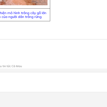
hiện mô hình trồng cây gỗ lớn
 của người dân trồng rừng.
au
tin tức Cà Mau