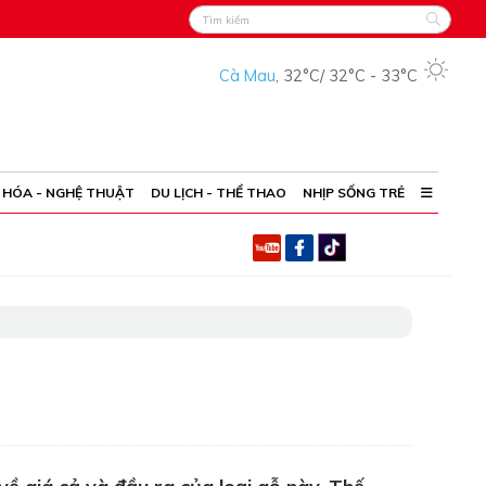
Cà Mau
,
32°C
/
32°C
-
33°C
 HÓA - NGHỆ THUẬT
DU LỊCH - THỂ THAO
NHỊP SỐNG TRẺ