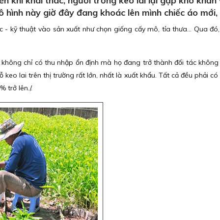
khi khai thác, người trồng keo lai lại gặp khó khăn 
ô hình này giờ đây đang khoác lên mình chiếc áo mới,
 kỹ thuật vào sản xuất như chọn giống cấy mô, tỉa thưa... Qua đó, 
ai không chỉ có thu nhập ổn định mà họ đang trở thành đối tác không
ỗ keo lai trên thị trường rất lớn, nhất là xuất khẩu. Tất cả đều phải 
 trở lên./.