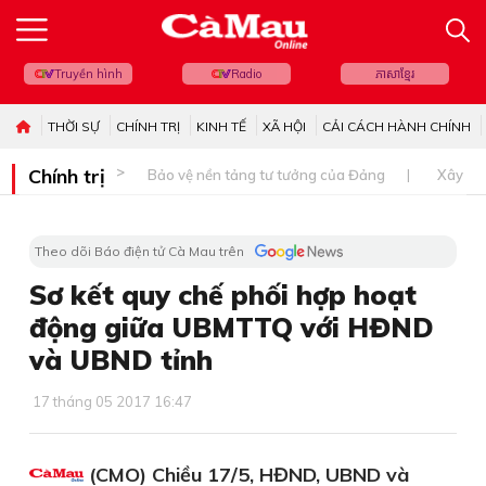
Truyền hình
Radio
ភាសាខ្មែរ
THỜI SỰ
CHÍNH TRỊ
KINH TẾ
XÃ HỘI
CẢI CÁCH HÀNH CHÍNH
Chính trị
Bảo vệ nền tảng tư tưởng của Đảng
Xây dự
Theo dõi Báo điện tử Cà Mau trên
Sơ kết quy chế phối hợp hoạt
động giữa UBMTTQ với HĐND
và UBND tỉnh
17 tháng 05 2017 16:47
(CMO) Chiều 17/5, HĐND, UBND và