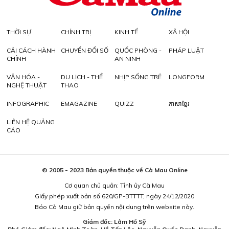
THỜI SỰ
CHÍNH TRỊ
KINH TẾ
XÃ HỘI
CẢI CÁCH HÀNH
CHUYỂN ĐỔI SỐ
QUỐC PHÒNG -
PHÁP LUẬT
CHÍNH
AN NINH
VĂN HÓA -
DU LỊCH - THỂ
NHỊP SỐNG TRẺ
LONGFORM
NGHỆ THUẬT
THAO
INFOGRAPHIC
EMAGAZINE
QUIZZ
ភាសាខ្មែរ
LIÊN HỆ QUẢNG
CÁO
© 2005 - 2023 Bản quyền thuộc về Cà Mau Online
Cơ quan chủ quản: Tỉnh ủy Cà Mau
Giấy phép xuất bản số 620/GP-BTTTT, ngày 24/12/2020
Báo Cà Mau giữ bản quyền nội dung trên website này.
Giám đốc: Lâm Hồ Sỹ