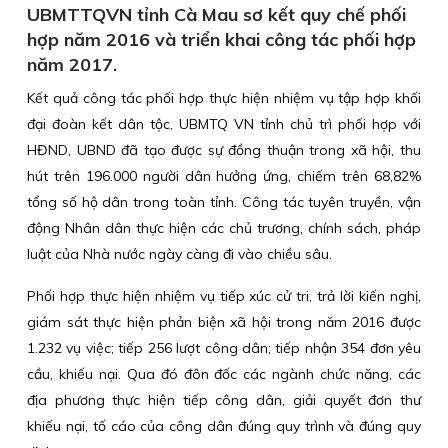
UBMTTQVN tỉnh Cà Mau sơ kết quy chế phối
hợp năm 2016 và triển khai công tác phối hợp
năm 2017.
Kết quả công tác phối hợp thực hiện nhiệm vụ tập hợp khối
đại đoàn kết dân tộc, UBMTQ VN tỉnh chủ trì phối hợp với
HĐND, UBND đã tạo được sự đồng thuận trong xã hội, thu
hút trên 196.000 người dân hưởng ứng, chiếm trên 68,82%
tổng số hộ dân trong toàn tỉnh. Công tác tuyên truyền, vận
động Nhân dân thực hiện các chủ trương, chính sách, pháp
luật của Nhà nước ngày càng đi vào chiều sâu.
Phối hợp thực hiện nhiệm vụ tiếp xúc cử tri, trả lời kiến nghị,
giám sát thực hiện phản biện xã hội trong năm 2016 được
1.232 vụ việc; tiếp 256 lượt công dân; tiếp nhận 354 đơn yêu
cầu, khiếu nại. Qua đó đôn đốc các ngành chức năng, các
địa phương thực hiện tiếp công dân, giải quyết đơn thư
khiếu nại, tố cáo của công dân đúng quy trình và đúng quy