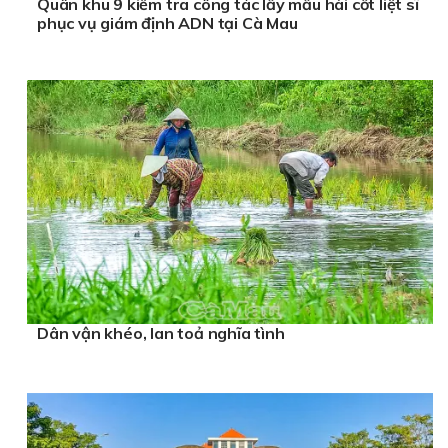
Quân khu 9 kiểm tra công tác lấy mẫu hài cốt liệt sĩ
phục vụ giám định ADN tại Cà Mau
Dân vận khéo, lan toả nghĩa tình