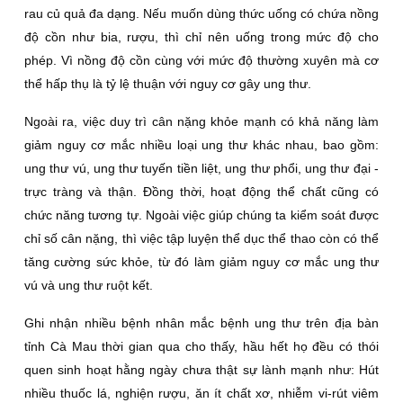
rau củ quả đa dạng. Nếu muốn dùng thức uống có chứa nồng
độ cồn như bia, rượu, thì chỉ nên uống trong mức độ cho
phép. Vì nồng độ cồn cùng với mức độ thường xuyên mà cơ
thể hấp thụ là tỷ lệ thuận với nguy cơ gây ung thư.
Ngoài ra, việc duy trì cân nặng khỏe mạnh có khả năng làm
giảm nguy cơ mắc nhiều loại ung thư khác nhau, bao gồm:
ung thư vú, ung thư tuyến tiền liệt, ung thư phổi, ung thư đại -
trực tràng và thận. Đồng thời, hoạt động thể chất cũng có
chức năng tương tự. Ngoài việc giúp chúng ta kiểm soát được
chỉ số cân nặng, thì việc tập luyện thể dục thể thao còn có thể
tăng cường sức khỏe, từ đó làm giảm nguy cơ mắc ung thư
vú và ung thư ruột kết.
Ghi nhận nhiều bệnh nhân mắc bệnh ung thư trên địa bàn
tỉnh Cà Mau thời gian qua cho thấy, hầu hết họ đều có thói
quen sinh hoạt hằng ngày chưa thật sự lành mạnh như: Hút
nhiều thuốc lá, nghiện rượu, ăn ít chất xơ, nhiễm vi-rút viêm