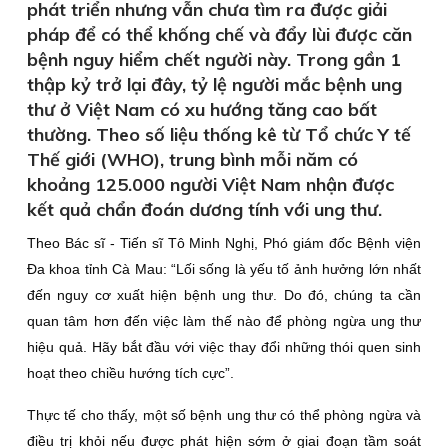
phát triển nhưng vẫn chưa tìm ra được giải
pháp để có thể khống chế và đẩy lùi được căn
bệnh nguy hiểm chết người này. Trong gần 1
thập kỷ trở lại đây, tỷ lệ người mắc bệnh ung
thư ở Việt Nam có xu hướng tăng cao bất
thường. Theo số liệu thống kê từ Tổ chức Y tế
Thế giới (WHO), trung bình mỗi năm có
khoảng 125.000 người Việt Nam nhận được
kết quả chẩn đoán dương tính với ung thư.
Theo Bác sĩ - Tiến sĩ Tô Minh Nghị, Phó giám đốc Bệnh viện
Đa khoa tỉnh Cà Mau: “Lối sống là yếu tố ảnh hưởng lớn nhất
đến nguy cơ xuất hiện bệnh ung thư. Do đó, chúng ta cần
quan tâm hơn đến việc làm thế nào để phòng ngừa ung thư
hiệu quả. Hãy bắt đầu với việc thay đổi những thói quen sinh
hoạt theo chiều hướng tích cực”.
Thực tế cho thấy, một số bệnh ung thư có thể phòng ngừa và
điều trị khỏi nếu được phát hiện sớm ở giai đoạn tầm soát