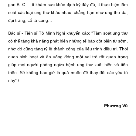
gan B, C…, ít khám sức khỏe định kỳ đầy đủ, ít thực hiện tầm
soát các loại ung thư khác nhau, chẳng hạn như ung thư da,
đại tràng, cổ tử cung…
Bác sĩ - Tiến sĩ Tô Minh Nghị khuyến cáo: “Tầm soát ung thư
có thể tăng khả năng phát hiện những tế bào đột biến từ sớm,
nhờ đó cũng tăng tỷ lệ thành công của liệu trình điều trị. Thói
quen sinh hoạt và ăn uống đóng một vai trò rất quan trọng
giúp mọi người phòng ngừa bệnh ung thư xuất hiện và tiến
triển. Sẽ không bao giờ là quá muộn để thay đổi các yếu tố
này”./.
Phương Vũ