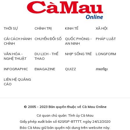
THỜI SỰ
CHÍNH TRỊ
KINH TẾ
XÃ HỘI
CẢI CÁCH HÀNH
CHUYỂN ĐỔI SỐ
QUỐC PHÒNG -
PHÁP LUẬT
CHÍNH
AN NINH
VĂN HÓA -
DU LỊCH - THỂ
NHỊP SỐNG TRẺ
LONGFORM
NGHỆ THUẬT
THAO
INFOGRAPHIC
EMAGAZINE
QUIZZ
ភាសាខ្មែរ
LIÊN HỆ QUẢNG
CÁO
© 2005 - 2023 Bản quyền thuộc về Cà Mau Online
Cơ quan chủ quản: Tỉnh ủy Cà Mau
Giấy phép xuất bản số 620/GP-BTTTT, ngày 24/12/2020
Báo Cà Mau giữ bản quyền nội dung trên website này.