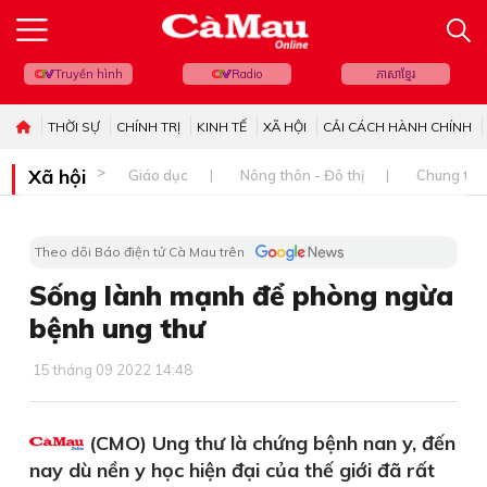
Truyền hình
Radio
ភាសាខ្មែរ
THỜI SỰ
CHÍNH TRỊ
KINH TẾ
XÃ HỘI
CẢI CÁCH HÀNH CHÍNH
Xã hội
Giáo dục
Nông thôn - Đô thị
Chung tay 
Theo dõi Báo điện tử Cà Mau trên
Sống lành mạnh để phòng ngừa
bệnh ung thư
15 tháng 09 2022 14:48
(CMO) Ung thư là chứng bệnh nan y, đến
nay dù nền y học hiện đại của thế giới đã rất