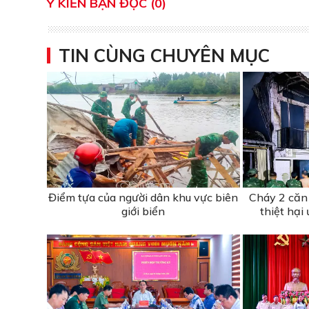
Ý KIẾN BẠN ĐỌC (0)
TIN CÙNG CHUYÊN MỤC
Điểm tựa của người dân khu vực biên
Cháy 2 căn 
giới biển
thiệt hại