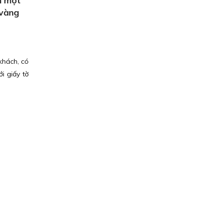
n một
 vàng
khách, có
i giấy tờ