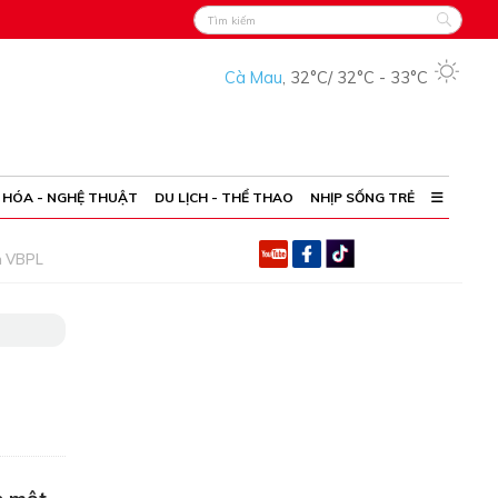
Cà Mau
,
32°C
/
32°C
-
33°C
 HÓA - NGHỆ THUẬT
DU LỊCH - THỂ THAO
NHỊP SỐNG TRẺ
h VBPL