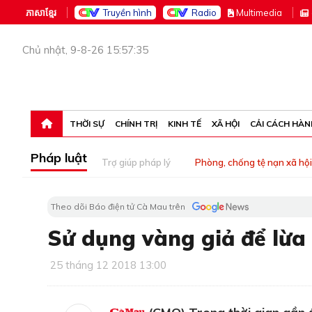
ភាសាខ្មែរ
Truyền hình
Radio
M
ultimedia
Chủ nhật, 9-8-26 15:57:35
THỜI SỰ
CHÍNH TRỊ
KINH TẾ
XÃ HỘI
CẢI CÁCH HÀN
Pháp luật
Trợ giúp pháp lý
Phòng, chống tệ nạn xã hội
Theo dõi Báo điện tử Cà Mau trên
Sử dụng vàng giả để lừa
25 tháng 12 2018 13:00