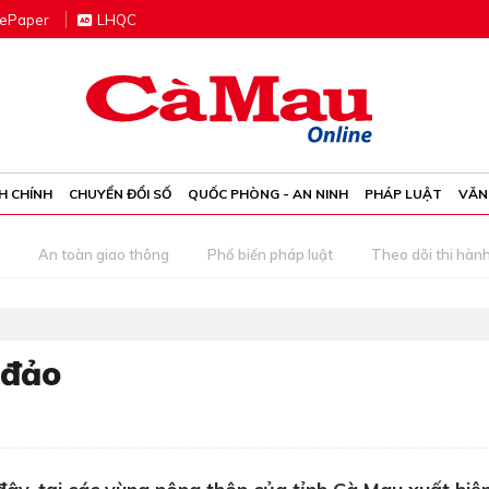
e
P
aper
LHQC
H CHÍNH
CHUYỂN ĐỔI SỐ
QUỐC PHÒNG - AN NINH
PHÁP LUẬT
VĂN
An toàn giao thông
Phổ biến pháp luật
Theo dõi thi hàn
 đảo