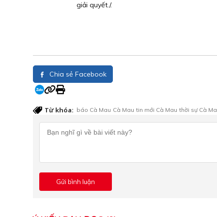
giải quyết./.
Chia sẻ Facebook
Từ khóa:
báo Cà Mau
Cà Mau
tin mới Cà Mau
thời sự Cà M