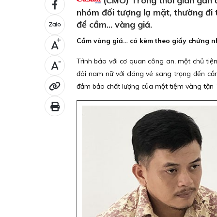
(CMO) Trong thời gian gần đ
nhóm đối tượng lạ mặt, thường đi 
để cầm... vàng giả.
Cầm vàng giả… có kèm theo giấy chứng n
+
-
Trình báo với cơ quan công an, một chủ tiệm 
đôi nam nữ với dáng vẻ sang trọng đến cầm 
đảm bảo chất lượng của một tiệm vàng tận T