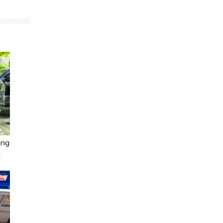
ơng
ủ