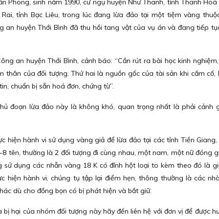
Văn Phong, sinh năm 1990, cư ngụ huyện Như Thanh, tỉnh Thanh Ho
Rai, tỉnh Bạc Liêu, trong lúc đang lừa đảo tại một tiệm vàng thuộ
g an huyện Thới Bình đã thu hồi tang vật của vụ án và đang tiếp tục
g an huyện Thới Bình, cảnh báo: “Cần rút ra bài học kinh nghiệm, 
 thân của đối tượng. Thứ hai là nguồn gốc của tài sản khi cầm cố, b
 tin, chuẩn bị sẵn hoá đơn, chứng từ”.
hủ đoạn lừa đảo này là không khó, quan trọng nhất là phải cảnh g
ực hiện hành vi sử dụng vàng giả để lừa đảo tại các tỉnh Tiền Giang,
-8 tên, thường là 2 đối tượng đi cùng nhau, một nam, một nữ đóng g
g sử dụng các nhẫn vàng 18 K có đính hột loại to kèm theo đó là g
 hiện hành vi, chúng tụ tập lại điểm hẹn, thông thường là các nhà
ác dù cho đồng bọn có bị phát hiện và bắt giữ.
 bị hại của nhóm đối tượng này hãy đến liên hệ với đơn vị để được h