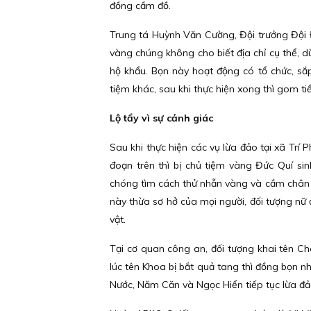
đồng cầm đồ.
Trung tá Huỳnh Văn Cường, Đội trưởng Đội Đ
vàng chúng không cho biết địa chỉ cụ thể, 
hộ khẩu. Bọn này hoạt động có tổ chức, sắp
tiệm khác, sau khi thực hiện xong thì gom tiề
Lộ tẩy vì sự cảnh giác
Sau khi thực hiện các vụ lừa đảo tại xã Tr
đoạn trên thì bị chủ tiệm vàng Đức Quí s
chóng tìm cách thử nhẫn vàng và cầm chân đ
này thừa sơ hở của mọi người, đối tượng nữ 
vật.
Tại cơ quan công an, đối tượng khai tên 
lúc tên Khoa bị bắt quả tang thì đồng bọn 
Nước, Năm Căn và Ngọc Hiển tiếp tục lừa đả