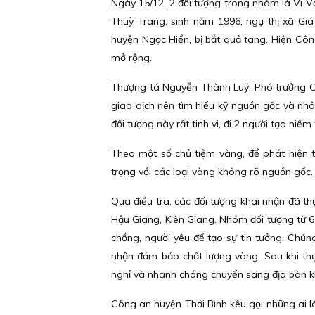
Ngày 15/12, 2 đối tượng trong nhóm là Vi 
Thuỳ Trang, sinh năm 1996, ngụ thị xã Giá 
huyện Ngọc Hiển, bị bắt quả tang. Hiện Côn
mở rộng.
Thượng tá Nguyễn Thành Luỹ, Phó trưởng Côn
giao dịch nên tìm hiểu kỹ nguồn gốc và nhân
đối tượng này rất tinh vi, đi 2 người tạo niềm
Theo một số chủ tiệm vàng, để phát hiện t
trọng với các loại vàng không rõ nguồn gốc.
Qua điều tra, các đối tượng khai nhận đã th
Hậu Giang, Kiên Giang. Nhóm đối tượng từ 6
chồng, người yêu để tạo sự tin tưởng. Chún
nhận đảm bảo chất lượng vàng. Sau khi thực
nghỉ và nhanh chóng chuyển sang địa bàn kh
Công an huyện Thới Bình kêu gọi những ai là