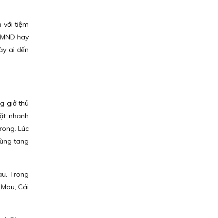
 với tiệm
 CMND hay
ày ai đến
g giở thủ
mặt nhanh
rong. Lúc
cùng tang
au. Trong
 Mau, Cái