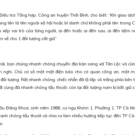
iều tra Tổng hợp, Công an huyện Thới Bình, cho biết: “Khi giao dịch
dùng tên là tên ngoài xã hội hoặc bí danh chứ không phải tên trong
 xếp vai trò của từng người, ai đến trước ai đến sau, ai đến tiệm n
n về cho 1 đối tượng cất giữ”.
í Phải, bọn chúng nhanh chóng chuyển địa bàn sang xã Tân Lộc và cũn
inh nghi. Chủ cơ sở một mặt điện báo cho cơ quan công an, một 
ối tượng. Rất nhanh chóng, chiếc nhẫn đã lộ lớp vỏ trắng phía bên t
đi cùng đã nhanh chóng tẩu thoát, còn lại đối tượng nam bị bắt giữ 
Châu Đăng Khoa, sinh năm 1988, cư ngụ Khóm 1, Phường 1, TP Cà M
nhanh chóng tẩu thoát và chia ra làm nhiều hướng tiếp tục đến TP Cà
o.