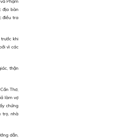
á và Phạm
c địa bàn
 điều tra
trước khi
ởi vì các
iác, thận
 Cần Thơ,
iả làm vợ
iấy chứng
 trọ, nhà
ướng dẫn,