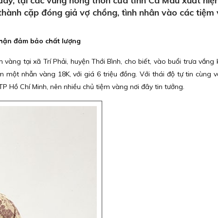
ây, tại các vùng nông thôn của tỉnh Cà Mau xuất hiệ
thành cặp đóng giả vợ chồng, tình nhân vào các tiệm
hận đảm bảo chất lượng
vàng tại xã Trí Phải, huyện Thới Bình, cho biết, vào buổi trưa vắng 
một nhẫn vàng 18K, với giá 6 triệu đồng. Với thái độ tự tin cùng vớ
P Hồ Chí Minh, nên nhiều chủ tiệm vàng nơi đây tin tưởng.