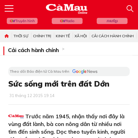
Truyền hình
Radio
ភាសាខ្មែរ
THỜI SỰ
CHÍNH TRỊ
KINH TẾ
XÃ HỘI
CẢI CÁCH HÀNH CHÍNH
Cải cách hành chính
Theo dõi Báo điện tử Cà Mau trên
Sức sống mới trên đất Dớn
31 tháng 12 2015 19:14
Trước năm 1945, nhận thấy nơi đây là
vùng đất lành, bà con nông dân từ nhiều nơi
tìm đến sinh sống. Dọc theo tuyến kinh, người