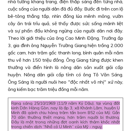
nhà tường khang trang, điện thắp sáng đến từng nhà,
cuộc sống của người dân đã đủ đầy. Bước đi trên con lộ
bê-tông thẳng tắp, nhìn đồng lúa mênh mông, vườn
cây ăn trái trĩu quả, sẽ thấy được sức sống mãnh liệt
và sự phấn đấu không ngừng của người dân nơi đây.
Theo lời giới thiệu của ông Cao Minh Đặng, Trưởng ấp
3, gia đình ông Nguyễn Trường Giang hiện trồng 2.000
gốc cam, hơn trăm gốc thanh long, bình quân mỗi năm
thu về hơn 150 triệu đồng. Ông Giang từng được khen
thưởng và điển hình là nông dân sản xuất giỏi cấp
huyện. Nông dân giỏi cấp tỉnh có ông Tô Văn Sáng.
Ông Sáng là người nuôi heo "độc nhất vô nhị" xứ này,
ông kiếm bạc trăm triệu đồng mỗi năm.
Rạng sáng 25/10/1969 (11/9 năm Kỷ Dậu), tại vùng đất
kinh Dớn Hàng Gòn, nay là ấp 3, xã Khánh Lâm, huyện U
Minh đã gánh chịu hàng trăm tấn bom B52 của Mỹ. Gần
70 dân thường thiệt mạng, hơn trăm người bị thương.
Ðây là một trong những đợt oanh kích thảm khốc nhất
trong chiến dịch “Nhổ cỏ U Minh” của Mỹ - nguỵ.