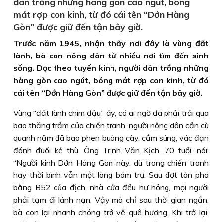
dân trồng những hàng gòn cao ngút, bóng
mát rợp con kinh, từ đó cái tên “Dớn Hàng
Gòn” được giữ đến tận bây giờ.
Trước năm 1945, nhận thấy nơi đây là vùng đất
lành, bà con nông dân từ nhiều nơi tìm đến sinh
sống. Dọc theo tuyến kinh, người dân trồng những
hàng gòn cao ngút, bóng mát rợp con kinh, từ đó
cái tên “Dớn Hàng Gòn” được giữ đến tận bây giờ.
Vùng “đất lành chim đậu” ấy, có ai ngờ đã phải trải qua
bao thăng trầm của chiến tranh, người nông dân cần cù
quanh năm đã bao phen buông cày, cầm súng, vác đạn
đánh đuổi kẻ thù. Ông Trịnh Văn Kịch, 70 tuổi, nói:
“Người kinh Dớn Hàng Gòn này, dù trong chiến tranh
hay thời bình vẫn một lòng bám trụ. Sau đợt tàn phá
bằng B52 của địch, nhà cửa đều hư hỏng, mọi người
phải tạm đi lánh nạn. Vậy mà chỉ sau thời gian ngắn,
bà con lại nhanh chóng trở về quê hương. Khi trở lại,