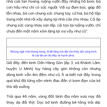
nhà cửa tan hoang, ruộng vườn đầy những hố bom, bà
con hầu như chỉ có sức người. Với sự đùm bọc, giúp đỡ
lẫn nhau, bà con chung sức chung tay, cứ hai, ba hộ tập
trung một nhà rồi xây dựng lại nhà cửa cho nhau. Cả ấp
chung sức cùng nhau san lấp, cải tạo lại ruộng vườn, chỉ
chưa đến một năm xóm làng lại vui vầy như cũ".
Những ngôi nhà khang trang, lộ bê-tông trải dài cho thấy đời sống kinh
tế của bà con đủ đầy và hạnh phúc.
Giờ đây, đến kinh Dớn Hàng Gòn (ấp 3, xã Khánh Lâm,
huyện U Minh) tuy hàng cây gòn không còn nhưng
dòng kinh vẫn êm đềm như cũ. Ít ai biết nơi đây trong
quá khứ đã từng oằn mình đau đớn vì bom đạn của kẻ
thù dội xuống.
Trải qua 46 năm, vùng đất bình địa năm xưa nay đã
thay da đổi thịt. Dọc bờ kinh đường bê-tông trải dài,