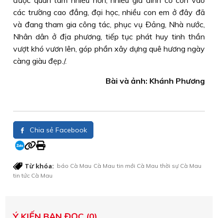
được quan tâm nhiều hơn, nhiều gia đình có con vào
các trường cao đẳng, đại học, nhiều con em ở đây đã
và đang tham gia công tác, phục vụ Đảng, Nhà nước,
Nhân dân ở địa phương, tiếp tục phát huy tinh thần
vượt khó vươn lên, góp phần xây dựng quê hương ngày
càng giàu đẹp./.
Bài và ảnh: Khánh Phương
Chia sẻ Facebook
Từ khóa:
báo Cà Mau
Cà Mau
tin mới Cà Mau
thời sự Cà Mau
tin tức Cà Mau
Ý KIẾN BẠN ĐỌC (0)