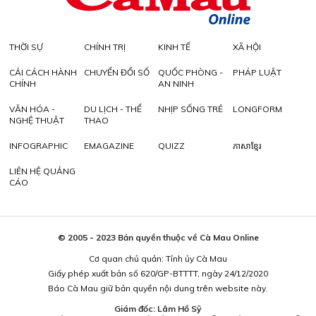
THỜI SỰ
CHÍNH TRỊ
KINH TẾ
XÃ HỘI
CẢI CÁCH HÀNH
CHUYỂN ĐỔI SỐ
QUỐC PHÒNG -
PHÁP LUẬT
CHÍNH
AN NINH
VĂN HÓA -
DU LỊCH - THỂ
NHỊP SỐNG TRẺ
LONGFORM
NGHỆ THUẬT
THAO
INFOGRAPHIC
EMAGAZINE
QUIZZ
ភាសាខ្មែរ
LIÊN HỆ QUẢNG
CÁO
© 2005 - 2023 Bản quyền thuộc về Cà Mau Online
Cơ quan chủ quản: Tỉnh ủy Cà Mau
Giấy phép xuất bản số 620/GP-BTTTT, ngày 24/12/2020
Báo Cà Mau giữ bản quyền nội dung trên website này.
Giám đốc: Lâm Hồ Sỹ