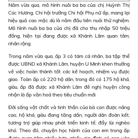
Năm vừa qua, mô hình nuôi ba ba của chị Huỳnh Thị
Cúc Hương, Chi hội trưởng Chi hội Phụ nữ ấp, mang lại
hiệu quả cao mặc dù là năm đầu tiên nuôi thử nghiệm.
Mô hình nuôi ba ba của chị đã cho thu nhập 50 triệu
đồng, hiện tại đang được xã Khánh Lâm quan tâm,
nhân rộng.
Trong năm vừa qua, ấp 3 có tám cá nhân, ba tập thể
được UBND xã Khánh Lâm, huyện U Minh khen thưởng
về việc hoàn thành tốt các kế hoạch, nhiệm vụ được
giao. Toàn ấp có 220 hộ dân, trong đó có 175 hộ khá,
giàu, ấp đã được xã Khánh Lâm đề nghị huyện công
nhận là ấp văn hoá theo tiêu chuẩn mới.
Đời sống vật chất và tinh thần của bà con được nâng
cao, hộ khá, giàu đang tăng dần, người dân đoàn kết,
tương trợ giúp nhau phát triển kinh tế, đẩy lùi nghèo
khó. Theo đó, chuyện học hành của con em trong ấp