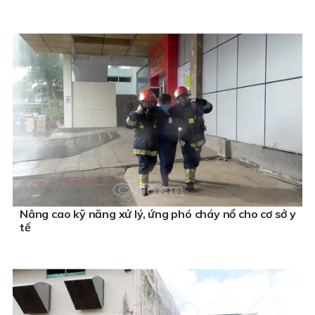
Nâng cao kỹ năng xử lý, ứng phó cháy nổ cho cơ sở y
tế