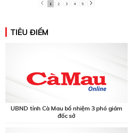
1
2
3
4
5
TIÊU ĐIỂM
UBND tỉnh Cà Mau bổ nhiệm 3 phó giám
đốc sở