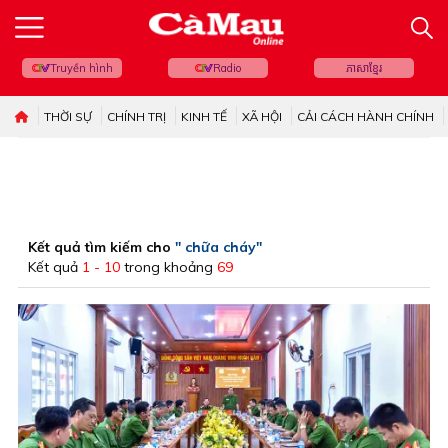
Truyền hình
Radio
ភាសាខ្មែរ
THỜI SỰ
CHÍNH TRỊ
KINH TẾ
XÃ HỘI
CẢI CÁCH HÀNH CHÍNH
Kết quả tìm kiếm cho
" chữa cháy"
Kết quả
1 - 10
trong khoảng
69