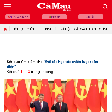
Truyền hình
Radio
ភាសាខ្មែរ
THỜI SỰ
CHÍNH TRỊ
KINH TẾ
XÃ HỘI
CẢI CÁCH HÀNH CHÍNH
Kết quả tìm kiếm cho
"Đối tác hợp tác chiến lược toàn
diện"
Kết quả
1 - 10
trong khoảng
1