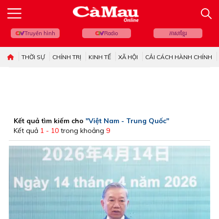
Truyền hình
Radio
ភាសាខ្មែរ
THỜI SỰ
CHÍNH TRỊ
KINH TẾ
XÃ HỘI
CẢI CÁCH HÀNH CHÍNH
Kết quả tìm kiếm cho
"Việt Nam - Trung Quốc"
Kết quả
1 - 10
trong khoảng
9