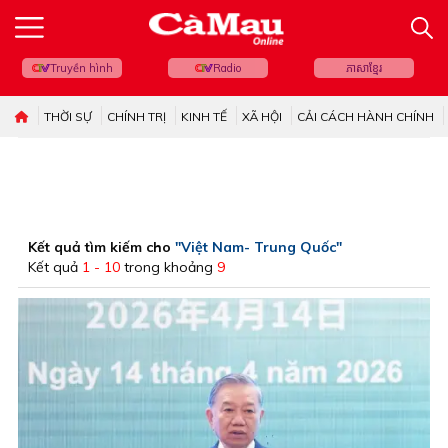
Truyền hình
Radio
ភាសាខ្មែរ
THỜI SỰ
CHÍNH TRỊ
KINH TẾ
XÃ HỘI
CẢI CÁCH HÀNH CHÍNH
Kết quả tìm kiếm cho
"Việt Nam- Trung Quốc"
Kết quả
1 - 10
trong khoảng
9