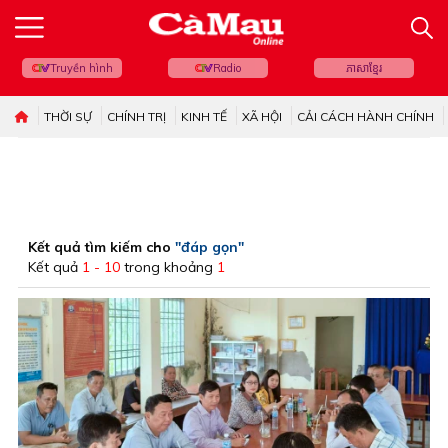
Truyền hình
Radio
ភាសាខ្មែរ
THỜI SỰ
CHÍNH TRỊ
KINH TẾ
XÃ HỘI
CẢI CÁCH HÀNH CHÍNH
Kết quả tìm kiếm cho
"đáp gọn"
Kết quả
1 - 10
trong khoảng
1