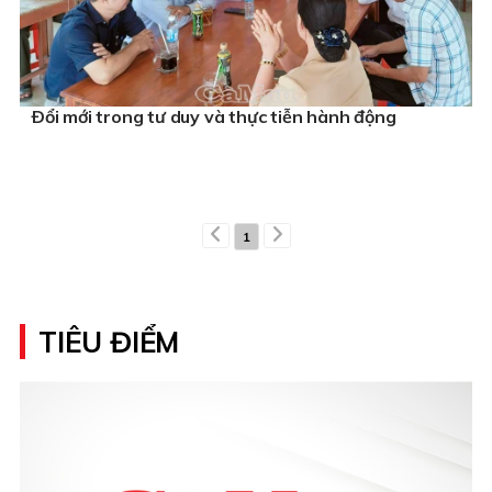
Ðổi mới trong tư duy và thực tiễn hành động
1
TIÊU ĐIỂM