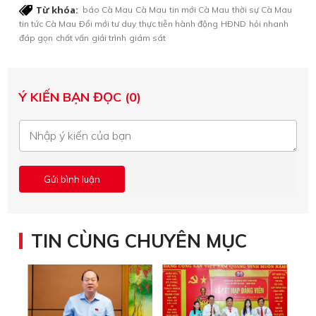
Từ khóa:
báo Cà Mau
Cà Mau
tin mới Cà Mau
thời sự Cà Mau
tin tức Cà Mau
Ðổi mới tư duy
thực tiễn hành động
HÐND
hỏi nhanh
đáp gọn
chất vấn
giải trình
giám sát
Ý KIẾN BẠN ĐỌC (0)
TIN CÙNG CHUYÊN MỤC