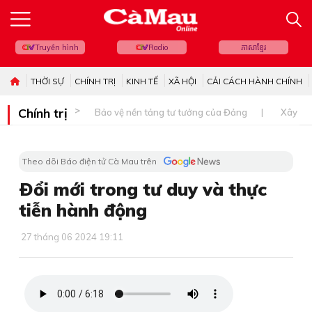
Truyền hình
Radio
ភាសាខ្មែរ
THỜI SỰ
CHÍNH TRỊ
KINH TẾ
XÃ HỘI
CẢI CÁCH HÀNH CHÍNH
Chính trị
Bảo vệ nền tảng tư tưởng của Đảng
Xây dự
Theo dõi Báo điện tử Cà Mau trên
Ðổi mới trong tư duy và thực
tiễn hành động
27 tháng 06 2024 19:11