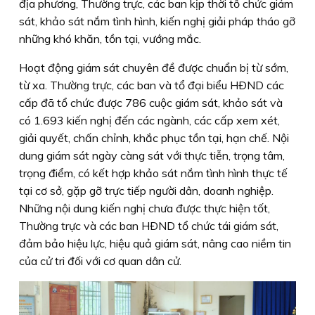
địa phương, Thường trực, các ban kịp thời tổ chức giám
sát, khảo sát nắm tình hình, kiến nghị giải pháp tháo gỡ
những khó khăn, tồn tại, vướng mắc.
Hoạt động giám sát chuyên đề được chuẩn bị từ sớm,
từ xa. Thường trực, các ban và tổ đại biểu HÐND các
cấp đã tổ chức được 786 cuộc giám sát, khảo sát và
có 1.693 kiến nghị đến các ngành, các cấp xem xét,
giải quyết, chấn chỉnh, khắc phục tồn tại, hạn chế. Nội
dung giám sát ngày càng sát với thực tiễn, trọng tâm,
trọng điểm, có kết hợp khảo sát nắm tình hình thực tế
tại cơ sở, gặp gỡ trực tiếp người dân, doanh nghiệp.
Những nội dung kiến nghị chưa được thực hiện tốt,
Thường trực và các ban HÐND tổ chức tái giám sát,
đảm bảo hiệu lực, hiệu quả giám sát, nâng cao niềm tin
của cử tri đối với cơ quan dân cử.