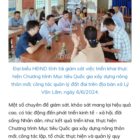
Ðại biểu HÐND tỉnh tái giám sát việc triển khai thực
hiện Chương trình Mục tiêu Quốc gia xây dựng nông
thôn mới; công tác quản lý đất đai trên địa bàn xã Lý
Văn Lâm, ngày 6/6/2024.
Một số chuyên đề giám sát, khảo sát mang lại hiệu quả
cao, có tác động đến phát triển kinh tế - xã hội, đời
sống Nhân dân, như: kết quả triển khai, thực hiện
Chương trình Mục tiêu Quốc gia xây dựng nông thôn
mới; công tác lập, tổ chức thực hiện và quản lý quy