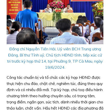
Đồng chí Nguyễn Tiến Hải, Uỷ viên BCH Trung ương
Đảng, Bí thư Tỉnh uỷ, Chủ tịch HĐND tỉnh, tiếp xúc cử
tri trước kỳ họp thứ 14, tại Phường 9, TP Cà Mau, ngày
19/6/2024.
Công tác chuẩn bị và tổ chức các kỳ họp HÐND được
thực hiện chu đáo, chặt chẽ, nghiêm túc, đúng theo quy
định và có nhiều đổi mới. Tại kỳ họp, chủ toạ điều hành
chương trình theo hướng chuyên sâu, có trọng tâm,
trọng điểm, ngắn gọn, súc tích, dành nhiều thời gian cho
thảo luận, chất vấn. Hầu hết HÐND các địa phương đã