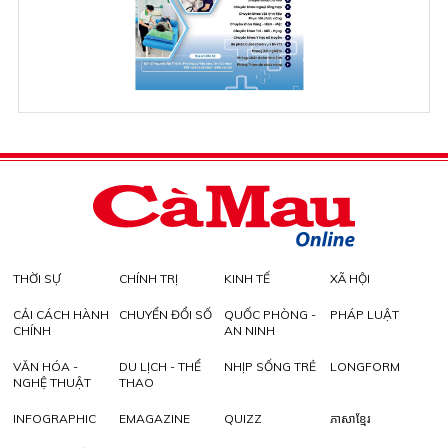
THỜI SỰ
CHÍNH TRỊ
KINH TẾ
XÃ HỘI
CẢI CÁCH HÀNH
CHUYỂN ĐỔI SỐ
QUỐC PHÒNG -
PHÁP LUẬT
CHÍNH
AN NINH
VĂN HÓA -
DU LỊCH - THỂ
NHỊP SỐNG TRẺ
LONGFORM
NGHỆ THUẬT
THAO
INFOGRAPHIC
EMAGAZINE
QUIZZ
ភាសាខ្មែរ