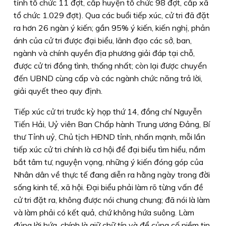
tỉnh tổ chức 11 đợt, cấp huyện tổ chức 98 đợt, cấp xã
tổ chức 1.029 đợt). Qua các buổi tiếp xúc, cử tri đã đặt
ra hơn 26 ngàn ý kiến; gần 95% ý kiến, kiến nghị, phản
ánh của cử tri được đại biểu, lãnh đạo các sở, ban,
ngành và chính quyền địa phương giải đáp tại chỗ,
được cử tri đồng tình, thống nhất; còn lại được chuyển
đến UBND cùng cấp và các ngành chức năng trả lời,
giải quyết theo quy định.
Tiếp xúc cử tri trước kỳ họp thứ 14, đồng chí Nguyễn
Tiến Hải, Uỷ viên Ban Chấp hành Trung ương Ðảng, Bí
thư Tỉnh uỷ, Chủ tịch HÐND tỉnh, nhấn mạnh, mỗi lần
tiếp xúc cử tri chính là cơ hội để đại biểu tìm hiểu, nắm
bắt tâm tư, nguyện vọng, những ý kiến đóng góp của
Nhân dân về thực tế đang diễn ra hằng ngày trong đời
sống kinh tế, xã hội. Ðại biểu phải làm rõ từng vấn đề
cử tri đặt ra, không được nói chung chung; đã nói là làm
và làm phải có kết quả, chứ không hứa suông. Làm
đúng lời hứa, chính là giữ chữ tín và để củng cố niềm tin