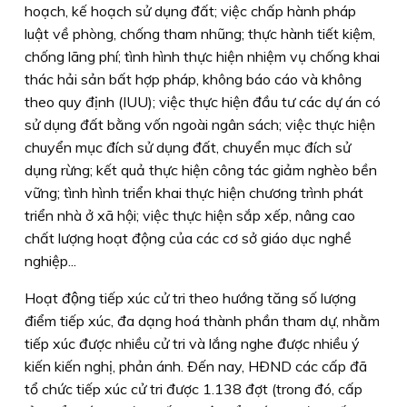
hoạch, kế hoạch sử dụng đất; việc chấp hành pháp
luật về phòng, chống tham nhũng; thực hành tiết kiệm,
chống lãng phí; tình hình thực hiện nhiệm vụ chống khai
thác hải sản bất hợp pháp, không báo cáo và không
theo quy định (IUU); việc thực hiện đầu tư các dự án có
sử dụng đất bằng vốn ngoài ngân sách; việc thực hiện
chuyển mục đích sử dụng đất, chuyển mục đích sử
dụng rừng; kết quả thực hiện công tác giảm nghèo bền
vững; tình hình triển khai thực hiện chương trình phát
triển nhà ở xã hội; việc thực hiện sắp xếp, nâng cao
chất lượng hoạt động của các cơ sở giáo dục nghề
nghiệp...
Hoạt động tiếp xúc cử tri theo hướng tăng số lượng
điểm tiếp xúc, đa dạng hoá thành phần tham dự, nhằm
tiếp xúc được nhiều cử tri và lắng nghe được nhiều ý
kiến kiến nghị, phản ánh. Ðến nay, HÐND các cấp đã
tổ chức tiếp xúc cử tri được 1.138 đợt (trong đó, cấp