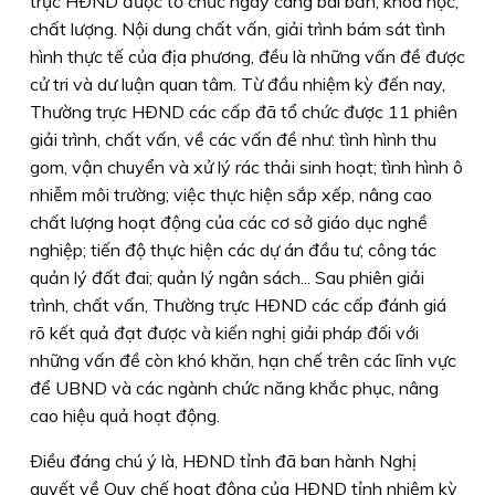
trực HÐND được tổ chức ngày càng bài bản, khoa học,
chất lượng. Nội dung chất vấn, giải trình bám sát tình
hình thực tế của địa phương, đều là những vấn đề được
cử tri và dư luận quan tâm. Từ đầu nhiệm kỳ đến nay,
Thường trực HÐND các cấp đã tổ chức được 11 phiên
giải trình, chất vấn, về các vấn đề như: tình hình thu
gom, vận chuyển và xử lý rác thải sinh hoạt; tình hình ô
nhiễm môi trường; việc thực hiện sắp xếp, nâng cao
chất lượng hoạt động của các cơ sở giáo dục nghề
nghiệp; tiến độ thực hiện các dự án đầu tư; công tác
quản lý đất đai; quản lý ngân sách... Sau phiên giải
trình, chất vấn, Thường trực HÐND các cấp đánh giá
rõ kết quả đạt được và kiến nghị giải pháp đối với
những vấn đề còn khó khăn, hạn chế trên các lĩnh vực
để UBND và các ngành chức năng khắc phục, nâng
cao hiệu quả hoạt động.
Ðiều đáng chú ý là, HÐND tỉnh đã ban hành Nghị
quyết về Quy chế hoạt động của HÐND tỉnh nhiệm kỳ