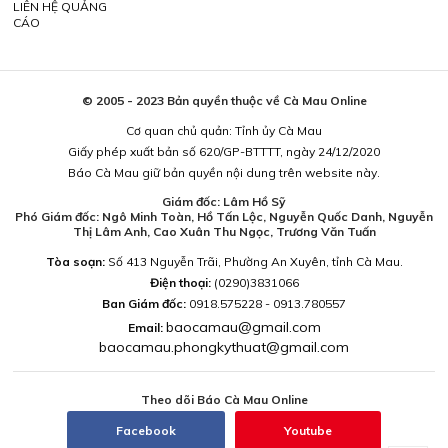
LIÊN HỆ QUẢNG
CÁO
© 2005 - 2023 Bản quyền thuộc về Cà Mau Online
Cơ quan chủ quản: Tỉnh ủy Cà Mau
Giấy phép xuất bản số 620/GP-BTTTT, ngày 24/12/2020
Báo Cà Mau giữ bản quyền nội dung trên website này.
Giám đốc: Lâm Hồ Sỹ
Phó Giám đốc: Ngô Minh Toàn, Hồ Tấn Lộc, Nguyễn Quốc Danh, Nguyễn
Thị Lâm Anh, Cao Xuân Thu Ngọc, Trương Văn Tuấn
Tòa soạn:
Số 413 Nguyễn Trãi, Phường An Xuyên, tỉnh Cà Mau.
Điện thoại:
(0290)3831066
Ban Giám đốc:
0918.575228 - 0913.780557
baocamau@gmail.com
Email:
baocamau.phongkythuat@gmail.com
Theo dõi Báo Cà Mau Online
Facebook
Youtube