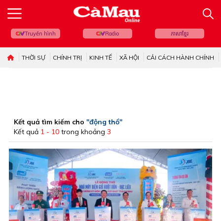
Truyền hình
Radio
ភាសាខ្មែរ
THỜI SỰ
CHÍNH TRỊ
KINH TẾ
XÃ HỘI
CẢI CÁCH HÀNH CHÍNH
Kết quả tìm kiếm cho
"động thổ"
Kết quả
1 - 10
trong khoảng
3