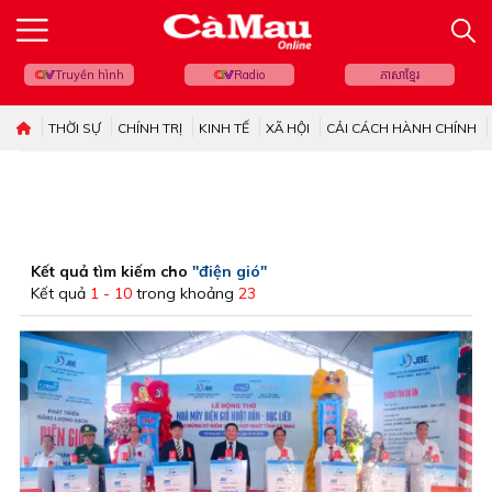
Truyền hình
Radio
ភាសាខ្មែរ
THỜI SỰ
CHÍNH TRỊ
KINH TẾ
XÃ HỘI
CẢI CÁCH HÀNH CHÍNH
Kết quả tìm kiếm cho
"điện gió"
Kết quả
1 - 10
trong khoảng
23