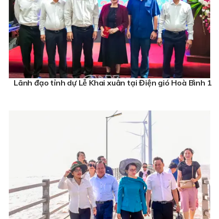
Lãnh đạo tỉnh dự Lễ Khai xuân tại Điện gió Hoà Bình 1