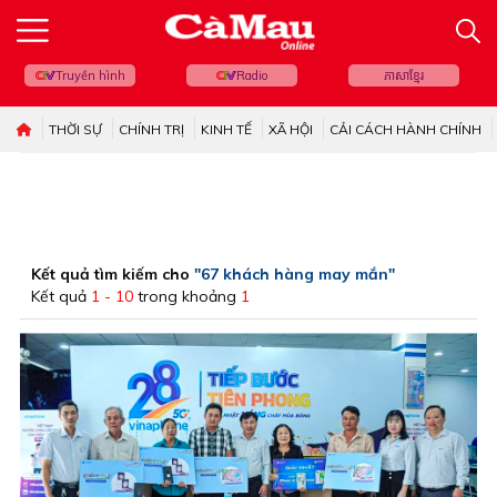
Truyền hình
Radio
ភាសាខ្មែរ
THỜI SỰ
CHÍNH TRỊ
KINH TẾ
XÃ HỘI
CẢI CÁCH HÀNH CHÍNH
Kết quả tìm kiếm cho
"67 khách hàng may mắn"
Kết quả
1 - 10
trong khoảng
1