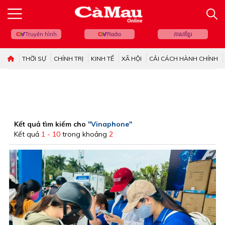
Truyền hình
Radio
ភាសាខ្មែរ
THỜI SỰ
CHÍNH TRỊ
KINH TẾ
XÃ HỘI
CẢI CÁCH HÀNH CHÍNH
Kết quả tìm kiếm cho
"Vinaphone"
Kết quả
1 - 10
trong khoảng
2