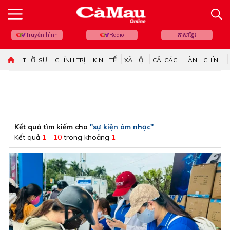
Truyền hình
Radio
ភាសាខ្មែរ
THỜI SỰ
CHÍNH TRỊ
KINH TẾ
XÃ HỘI
CẢI CÁCH HÀNH CHÍNH
Kết quả tìm kiếm cho
"sự kiện âm nhạc"
Kết quả
1 - 10
trong khoảng
1