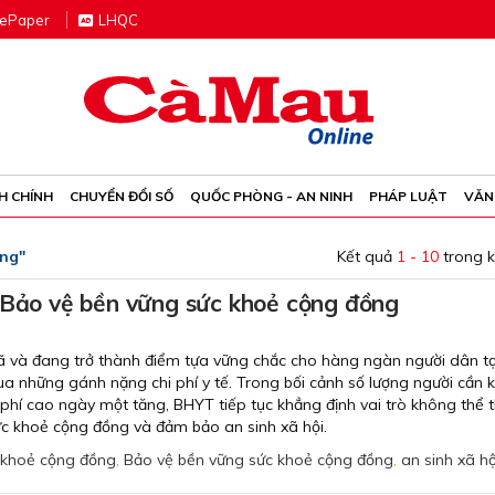
e
P
aper
LHQC
H CHÍNH
CHUYỂN ĐỔI SỐ
QUỐC PHÒNG - AN NINH
PHÁP LUẬT
VĂN
ồng"
Kết quả
1 - 10
trong 
 Bảo vệ bền vững sức khoẻ cộng đồng
ã và đang trở thành điểm tựa vững chắc cho hàng ngàn người dân tại
ua những gánh nặng chi phí y tế. Trong bối cảnh số lượng người cần
 phí cao ngày một tăng, BHYT tiếp tục khẳng định vai trò không thể 
ức khoẻ cộng đồng và đảm bảo an sinh xã hội.
 khoẻ cộng đồng
,
Bảo vệ bền vững sức khoẻ cộng đồng
,
an sinh xã hộ