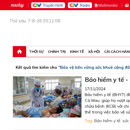
ភាសាខ្មែរ
Truyền hình
Radio
M
ultimedia
Thứ sáu, 7-8-26 05:12:08
THỜI SỰ
CHÍNH TRỊ
KINH TẾ
XÃ HỘI
CẢI CÁCH HÀN
Kết quả tìm kiếm cho
"Bảo vệ bền vững sức khoẻ cộng đ
Bảo hiểm y tế -
17/11/2024
Bảo hiểm y tế (BHYT) đ
Cà Mau, giúp họ vượt q
chữa bệnh (KCB) với chi
thế trong việc bảo vệ s
Tag:
Bảo hiểm y tế
,
sức