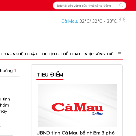
Cà Mau
,
32°C
/
32°C
-
33°C
 HÓA - NGHỆ THUẬT
DU LỊCH - THỂ THAO
NHỊP SỐNG TRẺ
khoảng
1
TIÊU ĐIỂM
 tỉnh
 khám
thay
i
UBND tỉnh Cà Mau bổ nhiệm 3 phó