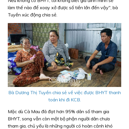
Nếu không có BHYT, tôi không biết gia đình mình sẽ
làm thế nào để xoay xở được số tiền lớn đến vậy", bà
Tuyền xúc động chia sẻ.
Bà Dương Thị Tuyền chia sẻ về việc được BHYT thanh
toán khi đi KCB.
Mặc dù Cà Mau đã đạt hơn 95% dân số tham gia
BHYT, song vẫn còn một bộ phận người dân chưa
tham gia, chủ yếu là những người có hoàn cảnh khó