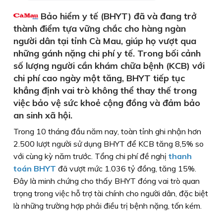
Bảo hiểm y tế (BHYT) đã và đang trở
thành điểm tựa vững chắc cho hàng ngàn
người dân tại tỉnh Cà Mau, giúp họ vượt qua
những gánh nặng chi phí y tế. Trong bối cảnh
số lượng người cần khám chữa bệnh (KCB) với
chi phí cao ngày một tăng, BHYT tiếp tục
khẳng định vai trò không thể thay thế trong
việc bảo vệ sức khoẻ cộng đồng và đảm bảo
an sinh xã hội.
Trong 10 tháng đầu năm nay, toàn tỉnh ghi nhận hơn
2.500 lượt người sử dụng BHYT để KCB tăng 8,5% so
với cùng kỳ năm trước. Tổng chi phí đề nghị
thanh
toán BHYT
đã vượt mức 1.036 tỷ đồng, tăng 15%.
Ðây là minh chứng cho thấy BHYT đóng vai trò quan
trọng trong việc hỗ trợ tài chính cho người dân, đặc biệt
là những trường hợp phải điều trị bệnh nặng, tốn kém.