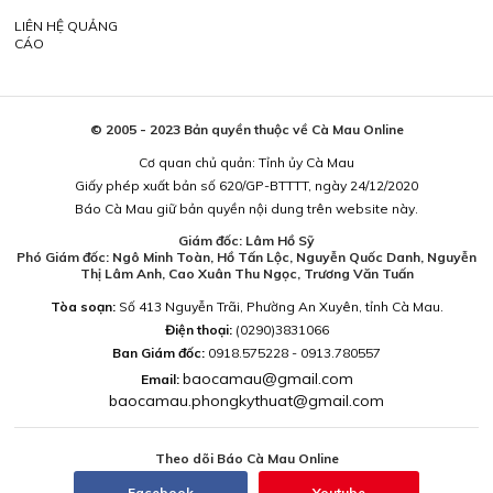
LIÊN HỆ QUẢNG
CÁO
© 2005 - 2023 Bản quyền thuộc về Cà Mau Online
Cơ quan chủ quản: Tỉnh ủy Cà Mau
Giấy phép xuất bản số 620/GP-BTTTT, ngày 24/12/2020
Báo Cà Mau giữ bản quyền nội dung trên website này.
Giám đốc: Lâm Hồ Sỹ
Phó Giám đốc: Ngô Minh Toàn, Hồ Tấn Lộc, Nguyễn Quốc Danh, Nguyễn
Thị Lâm Anh, Cao Xuân Thu Ngọc, Trương Văn Tuấn
Tòa soạn:
Số 413 Nguyễn Trãi, Phường An Xuyên, tỉnh Cà Mau.
Điện thoại:
(0290)3831066
Ban Giám đốc:
0918.575228 - 0913.780557
baocamau@gmail.com
Email:
baocamau.phongkythuat@gmail.com
Theo dõi Báo Cà Mau Online
Facebook
Youtube