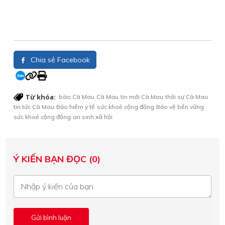
Chia sẻ Facebook
Từ khóa:
báo Cà Mau
Cà Mau
tin mới Cà Mau
thời sự Cà Mau
tin tức Cà Mau
Bảo hiểm y tế
sức khoẻ cộng đồng
Bảo vệ bền vững
sức khoẻ cộng đồng
an sinh xã hội
Ý KIẾN BẠN ĐỌC (0)