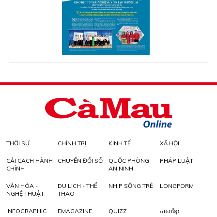
THỜI SỰ
CHÍNH TRỊ
KINH TẾ
XÃ HỘI
CẢI CÁCH HÀNH
CHUYỂN ĐỔI SỐ
QUỐC PHÒNG -
PHÁP LUẬT
CHÍNH
AN NINH
VĂN HÓA -
DU LỊCH - THỂ
NHỊP SỐNG TRẺ
LONGFORM
NGHỆ THUẬT
THAO
INFOGRAPHIC
EMAGAZINE
QUIZZ
ភាសាខ្មែរ