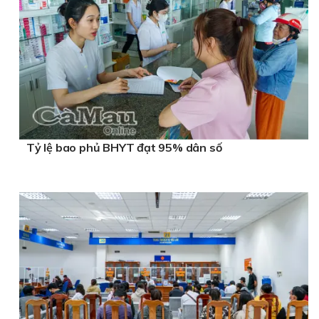
Tỷ lệ bao phủ BHYT đạt 95% dân số