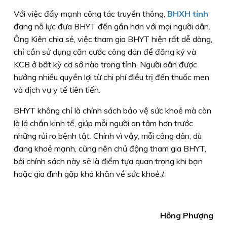
Với việc đẩy mạnh công tác truyền thông,
BHXH tỉnh
đang nỗ lực đưa BHYT đến gần hơn với mọi người dân.
Ông Kiên chia sẻ, việc tham gia BHYT hiện rất dễ dàng,
chỉ cần sử dụng căn cước công dân để đăng ký và
KCB ở bất kỳ cơ sở nào trong tỉnh. Người dân được
hưởng nhiều quyền lợi từ chi phí điều trị đến thuốc men
và dịch vụ y tế tiên tiến.
BHYT không chỉ là chính sách bảo vệ sức khoẻ mà còn
là lá chắn kinh tế, giúp mỗi người an tâm hơn trước
những rủi ro bệnh tật. Chính vì vậy, mỗi công dân, dù
đang khoẻ mạnh, cũng nên chủ động tham gia BHYT,
bởi chính sách này sẽ là điểm tựa quan trọng khi bạn
hoặc gia đình gặp khó khăn về sức khoẻ./.
Hồng Phượng