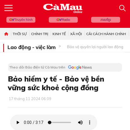
Truyền hình
Radio
ភាសាខ្មែរ
THỜI SỰ
CHÍNH TRỊ
KINH TẾ
XÃ HỘI
CẢI CÁCH HÀNH CHÍNH
Lao động - việc làm
Bảo vệ quyền lợi người lao động
Theo dõi Báo điện tử Cà Mau trên
Bảo hiểm y tế - Bảo vệ bền
vững sức khoẻ cộng đồng
17 tháng 11 2024 06:09