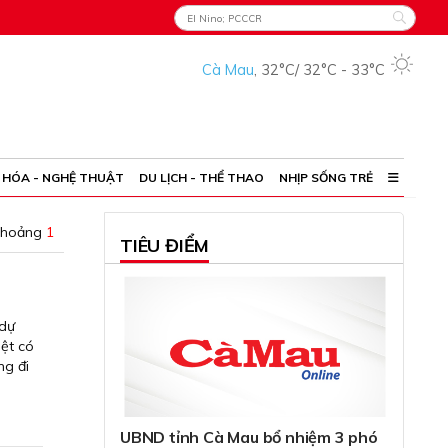
Cà Mau
,
32°C
/
32°C
-
33°C
 HÓA - NGHỆ THUẬT
DU LỊCH - THỂ THAO
NHỊP SỐNG TRẺ
khoảng
1
TIÊU ĐIỂM
 dự
ệt có
ng đi
UBND tỉnh Cà Mau bổ nhiệm 3 phó