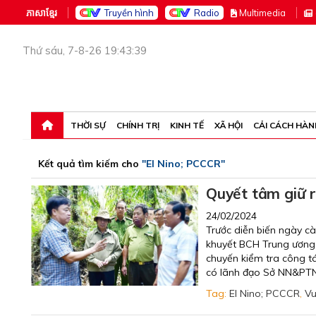
ភាសាខ្មែរ
Truyền hình
Radio
M
ultimedia
Thứ sáu, 7-8-26 19:43:39
THỜI SỰ
CHÍNH TRỊ
KINH TẾ
XÃ HỘI
CẢI CÁCH HÀN
Kết quả tìm kiếm cho
"El Nino; PCCCR"
Quyết tâm giữ 
24/02/2024
Trước diễn biến ngày c
khuyết BCH Trung ương 
chuyến kiểm tra công t
có lãnh đạo Sở NN&PTNT
Tag:
El Nino; PCCCR
,
Vu