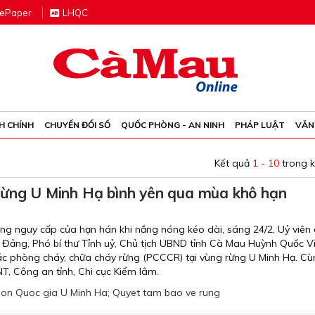
e
P
aper
LHQC
H CHÍNH
CHUYỂN ĐỔI SỐ
QUỐC PHÒNG - AN NINH
PHÁP LUẬT
VĂN
Kết quả
1 - 10
trong 
rừng U Minh Hạ bình yên qua mùa khô hạn
àng nguy cấp của hạn hán khi nắng nóng kéo dài, sáng 24/2, Uỷ viên
Đảng, Phó bí thư Tỉnh uỷ, Chủ tịch UBND tỉnh Cà Mau Huỳnh Quốc Vi
ác phòng cháy, chữa cháy rừng (PCCCR) tại vùng rừng U Minh Hạ. Cù
, Công an tỉnh, Chi cục Kiểm lâm.
on Quoc gia U Minh Ha; Quyet tam bao ve rung