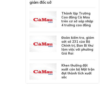
giám đốc sở
Thành lập Trường
Cao đẳng Cà Mau
trên cơ sở sáp nhập
4 trường cao đẳng
Đoàn kiểm tra, giám
sát số 231 của Bộ
Chính trị, Ban Bí thư
làm việc với phường
Giá Rai
Khen thưởng đột
xuất cán bộ Mặt trận
đạt thành tích xuất
sắc