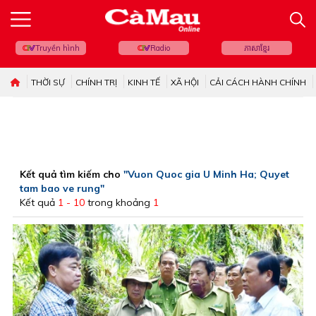
Truyền hình
Radio
ភាសាខ្មែរ
THỜI SỰ
CHÍNH TRỊ
KINH TẾ
XÃ HỘI
CẢI CÁCH HÀNH CHÍNH
Kết quả tìm kiếm cho
"Vuon Quoc gia U Minh Ha; Quyet
tam bao ve rung"
Kết quả
1 - 10
trong khoảng
1