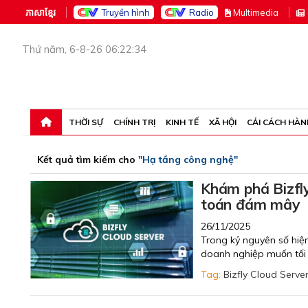
ភាសាខ្មែរ
Truyền hình
Radio
M
ultimedia
Thứ năm, 6-8-26 06:22:34
THỜI SỰ
CHÍNH TRỊ
KINH TẾ
XÃ HỘI
CẢI CÁCH HÀN
Kết quả tìm kiếm cho
"Hạ tầng công nghệ"
Khám phá Bizfly
toán đám mây
26/11/2025
Trong kỷ nguyên số hiện
doanh nghiệp muốn tối 
Tag:
Bizfly Cloud Serve