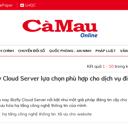
e
P
aper
LHQC
H CHÍNH
CHUYỂN ĐỔI SỐ
QUỐC PHÒNG - AN NINH
PHÁP LUẬT
VĂN
Kết quả
1 - 10
trong 
 Cloud Server lựa chọn phù hợp cho dịch vụ đ
 nay, Bizfly Cloud Server nổi bật như một giải pháp đáng tin cậy cho
ưu hóa hạ tầng công nghệ thông tin của mình.
r
,
hạ tầng công nghệ thông tin
,
tối ưu cho website