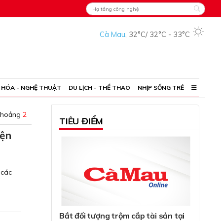
Cà Mau
,
32°C
/
32°C
-
33°C
 HÓA - NGHỆ THUẬT
DU LỊCH - THỂ THAO
NHỊP SỐNG TRẺ
khoảng
2
TIÊU ĐIỂM
iện
 các
Bắt đối tượng trộm cắp tài sản tại