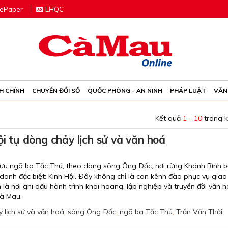
e
P
aper
LHQC
H CHÍNH
CHUYỂN ĐỔI SỐ
QUỐC PHÒNG - AN NINH
PHÁP LUẬT
VĂN
Kết quả
1 - 10
trong 
ội tụ dòng chảy lịch sử và văn hoá
 lưu ngã ba Tắc Thủ, theo dòng sông Ông Ðốc, nơi rừng Khánh Bình b
danh đặc biệt: Kinh Hội. Ðây không chỉ là con kênh đào phục vụ giao
 là nơi ghi dấu hành trình khai hoang, lập nghiệp và truyền đời văn 
Cà Mau.
 lịch sử và văn hoá
,
sông Ông Ðốc
,
ngã ba Tắc Thủ
,
Trần Văn Thời