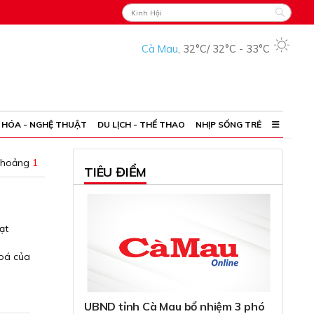
Cà Mau
,
32°C
/
32°C
-
33°C
 HÓA - NGHỆ THUẬT
DU LỊCH - THỂ THAO
NHỊP SỐNG TRẺ
khoảng
1
TIÊU ĐIỂM
ạt
hoá của
UBND tỉnh Cà Mau bổ nhiệm 3 phó