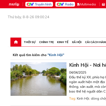
ភាសាខ្មែរ
Truyền hình
Radio
M
ultimedia
Thứ bảy, 8-8-26 09:00:24
THỜI SỰ
CHÍNH TRỊ
KINH TẾ
XÃ HỘI
CẢI CÁCH HÀN
Kết quả tìm kiếm cho
"Kinh Hội"
Kinh Hội - Nơi h
04/04/2025
Ðầu thế kỷ XX, phía hạ
ngàn xuất hiện một địa 
thông, sản xuất, mà còn
bao thế hệ người dân 
Tag:
Kinh Hội
,
dòng chảy