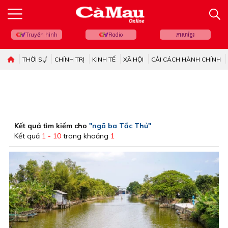
Truyền hình
Radio
ភាសាខ្មែរ
THỜI SỰ
CHÍNH TRỊ
KINH TẾ
XÃ HỘI
CẢI CÁCH HÀNH CHÍNH
Kết quả tìm kiếm cho
"ngã ba Tắc Thủ"
Kết quả
1 - 10
trong khoảng
1