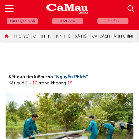
Truyền hình
Radio
ភាសាខ្មែរ
THỜI SỰ
CHÍNH TRỊ
KINH TẾ
XÃ HỘI
CẢI CÁCH HÀNH CHÍNH
Kết quả tìm kiếm cho
"Nguyễn Phích"
Kết quả
1 - 10
trong khoảng
19