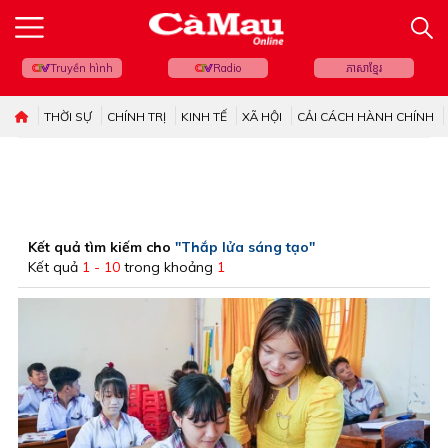
Truyền hình
Radio
ភាសាខ្មែរ
THỜI SỰ
CHÍNH TRỊ
KINH TẾ
XÃ HỘI
CẢI CÁCH HÀNH CHÍNH
Kết quả tìm kiếm cho
"Thắp lửa sáng tạo"
Kết quả
1 - 10
trong khoảng
1