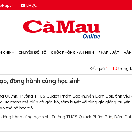
e
P
aper
LHQC
H CHÍNH
CHUYỂN ĐỔI SỐ
QUỐC PHÒNG - AN NINH
PHÁP LUẬT
VĂN
Kết quả
1 - 10
trong 
ạo, đồng hành cùng học sinh
ơng Quỳnh, Trường THCS Quách Phẩm Bắc (huyện Ðầm Dơi), tình yêu đ
g lực mạnh mẽ giúp cô gắn bó, tâm huyết với từng giờ giảng, truyền
ao thế hệ học trò.
,
đồng hành cùng học sinh
,
Trường THCS Quách Phẩm Bắc
,
Ðầm Dơi
,