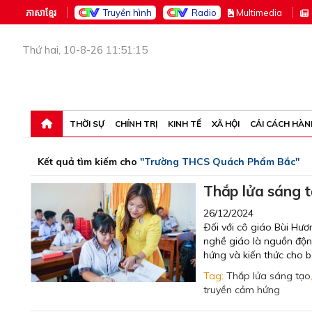
ភាសាខ្មែរ
Truyền hình
Radio
M
ultimedia
Thứ hai, 10-8-26 11:51:15
THỜI SỰ
CHÍNH TRỊ
KINH TẾ
XÃ HỘI
CẢI CÁCH HÀN
Kết quả tìm kiếm cho
"Trường THCS Quách Phẩm Bắc"
Thắp lửa sáng t
26/12/2024
Ðối với cô giáo Bùi Hư
nghề giáo là nguồn độn
hứng và kiến thức cho b
Tag:
Thắp lửa sáng tạo
truyền cảm hứng