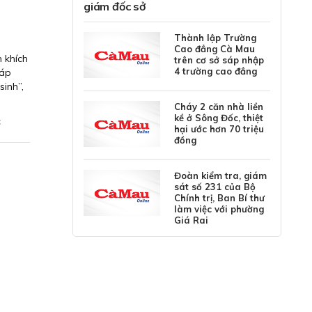
giám đốc sở
Thành lập Trường
Cao đẳng Cà Mau
 khích
trên cơ sở sáp nhập
4 trường cao đẳng
 áp
sinh”,
Cháy 2 căn nhà liền
kề ở Sông Đốc, thiệt
c
hại ước hơn 70 triệu
đồng
Đoàn kiểm tra, giám
sát số 231 của Bộ
Chính trị, Ban Bí thư
làm việc với phường
Giá Rai