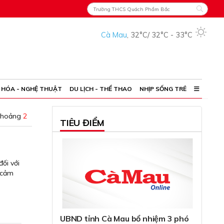
Cà Mau
,
32°C
/
32°C
-
33°C
 HÓA - NGHỆ THUẬT
DU LỊCH - THỂ THAO
NHỊP SỐNG TRẺ
khoảng
2
TIÊU ĐIỂM
ối với
 cảm
UBND tỉnh Cà Mau bổ nhiệm 3 phó