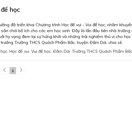
 để học
ờng đã triển khai Chương trình Học để vui - Vui để học, nhằm khuyến
o sân chơi bổ ích cho các em học sinh. Ðây là lần đầu tiên nhà trường
với hy vọng đem lại sự hứng khởi và những trải nghiệm thú vị cho học 
 trưởng Trường THCS Quách Phẩm Bắc, huyện Ðầm Dơi, chia sẻ.
 học
,
Học để vui
,
Vui để học
,
Ðầm Dơi
,
Trường THCS Quách Phẩm Bắ
1