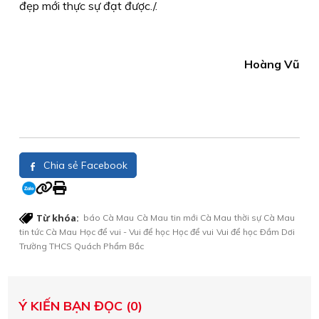
đẹp mới thực sự đạt được./.
Hoàng Vũ
Chia sẻ Facebook
Từ khóa:
báo Cà Mau
Cà Mau
tin mới Cà Mau
thời sự Cà Mau
tin tức Cà Mau
Học để vui - Vui để học
Học để vui
Vui để học
Ðầm Dơi
Trường THCS Quách Phẩm Bắc
Ý KIẾN BẠN ĐỌC (0)