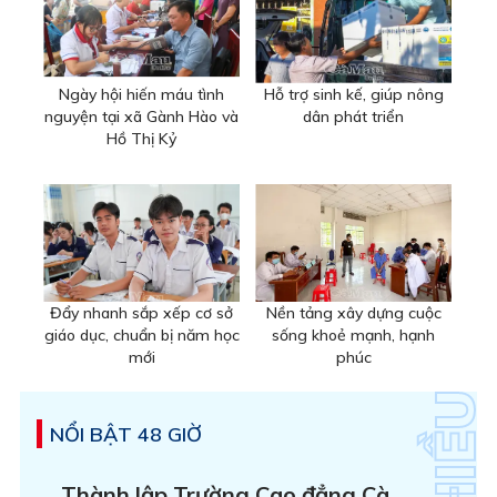
Ngày hội hiến máu tình
Hỗ trợ sinh kế, giúp nông
nguyện tại xã Gành Hào và
dân phát triển
Hồ Thị Kỷ
Đẩy nhanh sắp xếp cơ sở
Nền tảng xây dựng cuộc
giáo dục, chuẩn bị năm học
sống khoẻ mạnh, hạnh
mới
phúc
NỔI BẬT 48 GIỜ
Thành lập Trường Cao đẳng Cà