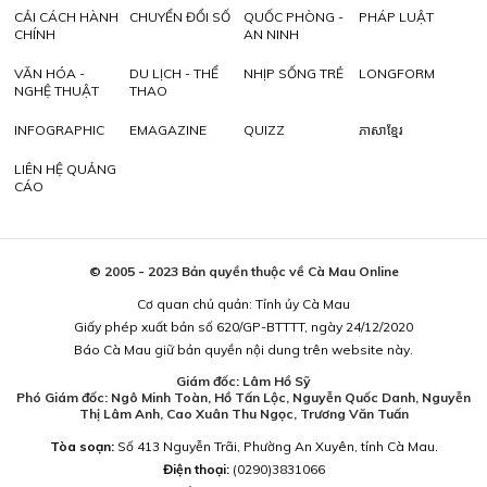
CẢI CÁCH HÀNH
CHUYỂN ĐỔI SỐ
QUỐC PHÒNG -
PHÁP LUẬT
CHÍNH
AN NINH
VĂN HÓA -
DU LỊCH - THỂ
NHỊP SỐNG TRẺ
LONGFORM
NGHỆ THUẬT
THAO
INFOGRAPHIC
EMAGAZINE
QUIZZ
ភាសាខ្មែរ
LIÊN HỆ QUẢNG
CÁO
© 2005 - 2023 Bản quyền thuộc về Cà Mau Online
Cơ quan chủ quản: Tỉnh ủy Cà Mau
Giấy phép xuất bản số 620/GP-BTTTT, ngày 24/12/2020
Báo Cà Mau giữ bản quyền nội dung trên website này.
Giám đốc: Lâm Hồ Sỹ
Phó Giám đốc: Ngô Minh Toàn, Hồ Tấn Lộc, Nguyễn Quốc Danh, Nguyễn
Thị Lâm Anh, Cao Xuân Thu Ngọc, Trương Văn Tuấn
Tòa soạn:
Số 413 Nguyễn Trãi, Phường An Xuyên, tỉnh Cà Mau.
Điện thoại:
(0290)3831066