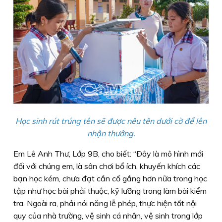
Học sinh rút trúng tên sẽ được nêu tên dưới cờ để lên
nhận thưởng.
Em Lê Anh Thư, Lớp 9B, cho biết: “Ðây là mô hình mới
đối với chúng em, là sân chơi bổ ích, khuyến khích các
bạn học kém, chưa đạt cần cố gắng hơn nữa trong học
tập như học bài phải thuộc, kỹ lưỡng trong làm bài kiểm
tra. Ngoài ra, phải nói năng lễ phép, thực hiện tốt nội
quy của nhà trường, vệ sinh cá nhân, vệ sinh trong lớp