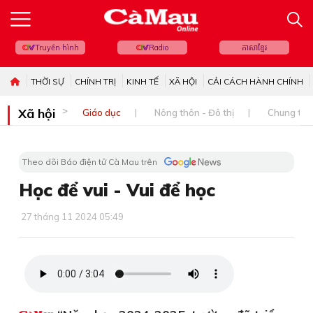
Truyền hình
Radio
ភាសាខ្មែរ
THỜI SỰ
CHÍNH TRỊ
KINH TẾ
XÃ HỘI
CẢI CÁCH HÀNH CHÍNH
Xã hội
Giáo dục
Nông thôn - Đô thị
Chung tay 
Theo dõi Báo điện tử Cà Mau trên
Học để vui - Vui để học
27 tháng 11 2024 05:49