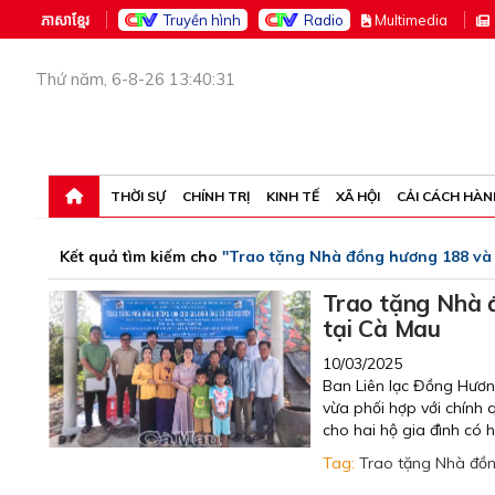
ភាសាខ្មែរ
Truyền hình
Radio
M
ultimedia
Thứ năm, 6-8-26 13:40:31
THỜI SỰ
CHÍNH TRỊ
KINH TẾ
XÃ HỘI
CẢI CÁCH HÀN
Kết quả tìm kiếm cho
"Trao tặng Nhà đồng hương 188 và
Trao tặng Nhà 
tại Cà Mau
10/03/2025
Ban Liên lạc Đồng Hương
vừa phối hợp với chính
cho hai hộ gia đình có
Tag:
Trao tặng Nhà đồ