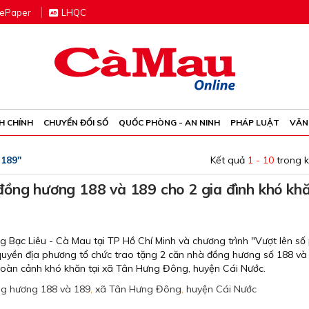
e
P
aper
LHQC
H CHÍNH
CHUYỂN ĐỔI SỐ
QUỐC PHÒNG - AN NINH
PHÁP LUẬT
VĂN
 189"
Kết quả
1 - 10
trong 
đồng hương 188 và 189 cho 2 gia đình khó kh
 Bạc Liêu - Cà Mau tại TP Hồ Chí Minh và chương trình "Vượt lên số
 quyền địa phương tổ chức trao tặng 2 căn nhà đồng hương số 188 và
 hoàn cảnh khó khăn tại xã Tân Hưng Đông, huyện Cái Nước.
ng hương 188 và 189
,
xã Tân Hưng Đông
,
huyện Cái Nước