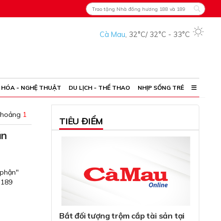
Cà Mau
,
32°C
/
32°C
-
33°C
 HÓA - NGHỆ THUẬT
DU LỊCH - THỂ THAO
NHỊP SỐNG TRẺ
khoảng
1
TIÊU ĐIỂM
ăn
 phận"
 189
Bắt đối tượng trộm cắp tài sản tại