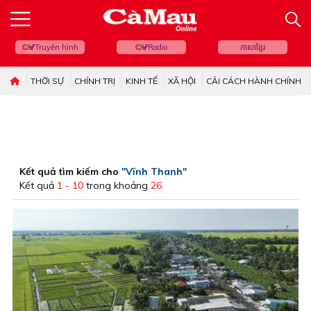
Truyền hình
Radio
ភាសាខ្មែរ
THỜI SỰ
CHÍNH TRỊ
KINH TẾ
XÃ HỘI
CẢI CÁCH HÀNH CHÍNH
Kết quả tìm kiếm cho
"Vĩnh Thanh"
Kết quả
1 - 10
trong khoảng
26