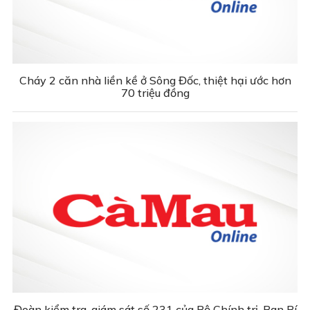
Cháy 2 căn nhà liền kề ở Sông Đốc, thiệt hại ước hơn
70 triệu đồng
Đoàn kiểm tra, giám sát số 231 của Bộ Chính trị, Ban Bí