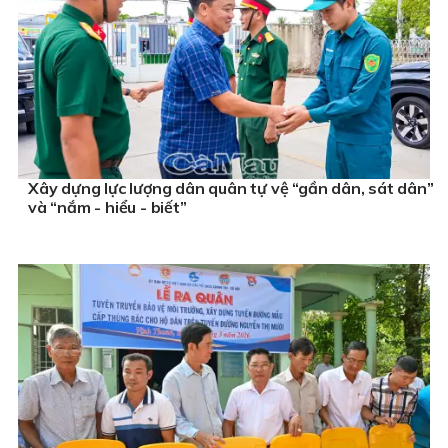
Xây dựng lực lượng dân quân tự vệ “gần dân, sát dân”
và “nắm - hiểu - biết”