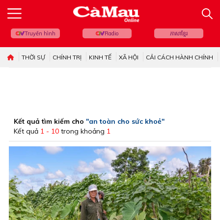
Truyền hình
Radio
ភាសាខ្មែរ
THỜI SỰ
CHÍNH TRỊ
KINH TẾ
XÃ HỘI
CẢI CÁCH HÀNH CHÍNH
Kết quả tìm kiếm cho
"an toàn cho sức khoẻ"
Kết quả
1 - 10
trong khoảng
1